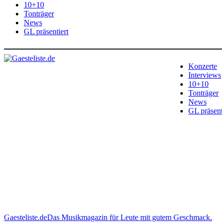
10+10
Tonträger
News
GL präsentiert
Konzerte
Interviews
10+10
Tonträger
News
GL präsent
Gaesteliste.de
Das Musikmagazin für Leute mit gutem Geschmack.