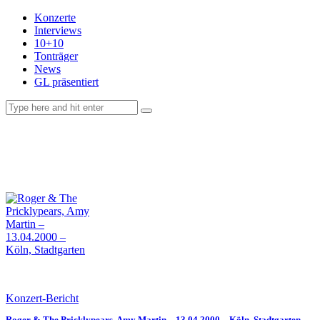
Konzerte
Interviews
10+10
Tonträger
News
GL präsentiert
facebook-
instagramm
rss
1
Konzert-Bericht
Roger & The Pricklypears, Amy Martin – 13.04.2000 – Köln, Stadtgarten