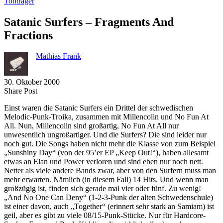
Tonträger
Satanic Surfers – Fragments And
Fractions
Mathias Frank
30. Oktober 2000
Share
Copy
Send
Share Post
on
URL
Link
Einst waren die Satanic Surfers ein Drittel der schwedischen
Facebook
to
via
Melodic-Punk-Troika, zusammen mit Millencolin und No Fun At
clipboard
eMail
All. Nun, Millencolin sind großartig, No Fun At All nur
unwesentlich ungroßartiger. Und die Surfers? Die sind leider nur
noch gut. Die Songs haben nicht mehr die Klasse von zum Beispiel
„Sunshiny Day“ (von der 95’er EP „Keep Out!“), haben allesamt
etwas an Elan und Power verloren und sind eben nur noch nett.
Netter als viele andere Bands zwar, aber von den Surfern muss man
mehr erwarten. Nämlich (in diesem Fall) 14 Hits. Und wenn man
großzügig ist, finden sich gerade mal vier oder fünf. Zu wenig!
„And No One Can Deny“ (1-2-3-Punk der alten Schwedenschule)
ist einer davon, auch „Together“ (erinnert sehr stark an Samiam) ist
geil, aber es gibt zu viele 08/15-Punk-Stücke. Nur für Hardcore-