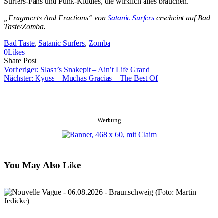
Surfers-Fans und Punk-Kiddies, die wirklich alles brauchen.
„Fragments And Fractions“ von
Satanic Surfers
erscheint auf Bad
Taste/Zomba.
Bad Taste
, 
Satanic Surfers
, 
Zomba
0
Likes
Share
Copy
Send
Share Post
on
URL
Link
Vorheriger:
Slash’s Snakepit – Ain’t Life Grand
Facebook
to
via
Nächster:
Kyuss – Muchas Gracias – The Best Of
clipboard
eMail
Werbung
You May Also Like