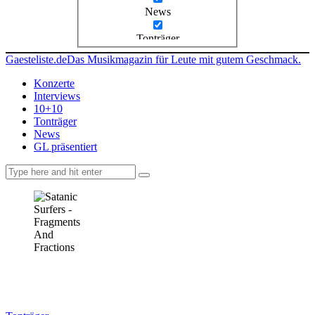
News
Tonträger
Gaesteliste.de
Das Musikmagazin für Leute mit gutem Geschmack.
Konzerte
Interviews
10+10
Tonträger
News
GL präsentiert
facebook-
instagramm
rss
1