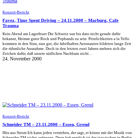
Konzert-Bericht
Favez, Time Spent Driving – 24.11.2000 – Marburg, Cafe
Trauma
Kein Abend am Lagerfeuer Die Schweiz war bis dato nicht gerade dafür
bekannt, Heimat guter Rock und Popbands zu sein. Peinlichkeiten a la Yello
kommen in den Sinn, nun gut, die fabelhaften Aeronauten bildeten lange Zeit
die rühmliche Ausnahme. Doch in den letzten zwei Jahren mehren sich die
Zeichen dafür, daß unsere südlichen Nachbarn nicht…
24. November 2000
Konzert-Bericht
Schneider TM – 23.11.2000 – Essen, Grend
Hits aus Strom Ich kann jeden verstehen, der sagt, er könne mit der Musik von
Schneider TM nichts anfangen. Denn bekanntlich ist der inzwischen in Berlin