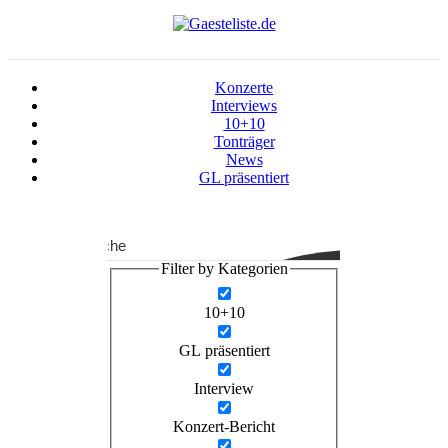
Zum
Inhalt
springen
Konzerte
Interviews
10+10
Tonträger
News
GL präsentiert
Suche
Filter by Kategorien
10+10
GL präsentiert
Interview
Konzert-Bericht