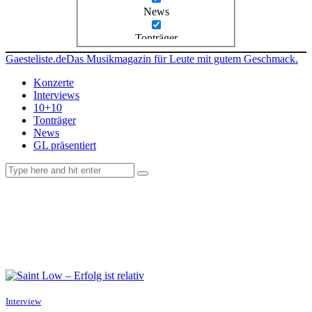
News
Tonträger
Gaesteliste.de
Das Musikmagazin für Leute mit gutem Geschmack.
Konzerte
Interviews
10+10
Tonträger
News
GL präsentiert
facebook-
instagramm
rss
1
Interview