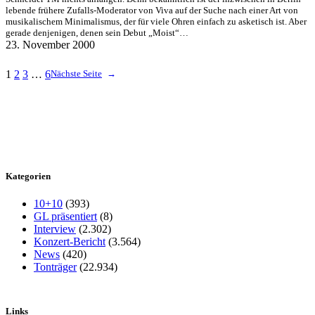
lebende frühere Zufalls-Moderator von Viva auf der Suche nach einer Art von
musikalischem Minimalismus, der für viele Ohren einfach zu asketisch ist. Aber
gerade denjenigen, denen sein Debut „Moist“…
23. November 2000
1
2
3
…
6
Nächste Seite
→
Kategorien
10+10
(393)
GL präsentiert
(8)
Interview
(2.302)
Konzert-Bericht
(3.564)
News
(420)
Tonträger
(22.934)
Links