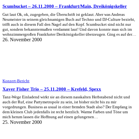
Scumbucket – 26.11.2000 – Frankfurt/Main, Dreikönigskeller
Gut laut Ok, ok, zugegeben, die Überschrift ist geklaut. Aber was Andreas
Neumeister in seinem gleichnamigen Buch auf Techno und DJ-Culture bezieht,
trifft auch in diesem Fall den Nagel auf den Kopf. Scumbucket sind nicht nur
gut, sondern bekanntermaßen verdammt laut! Und davon konnte man sich im
wohnzimmergroßen Frankfurter Dreikönigskeller überzeugen. Ging es auf der…
26. November 2000
Konzert-Bericht
Xaver Fisher Trio – 25.11.2000 – Krefeld, Spexx
Tanz-Wege Einladend wirkt sie an diesem nasskalten Herbstabend nicht und
auch der Ruf, eine Partymetropole zu sein, ist bisher nicht bis zu mir
vorgedrungen. Business as usual in einer fremden Stadt also? Der Empfang in
dem kleinen Club jedenfalls ist recht herzlich. Warme Farben und Töne um
mich herum lassen die Hoffnung auf einen gelungenen…
25. November 2000