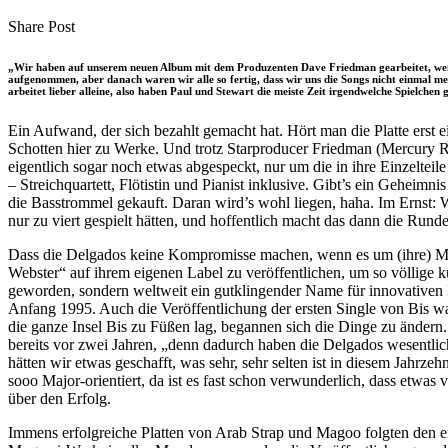
clipboard
eMail
Share
Copy
Send
Share Post
on
URL
Link
Facebook
to
via
„Wir haben auf unserem neuen Album mit dem Produzenten Dave Friedman gearbeitet, weil w
clipboard
eMail
aufgenommen, aber danach waren wir alle so fertig, dass wir uns die Songs nicht einmal m
arbeitet lieber alleine, also haben Paul und Stewart die meiste Zeit irgendwelche Spielchen
Ein Aufwand, der sich bezahlt gemacht hat. Hört man die Platte erst
Schotten hier zu Werke. Und trotz Starproducer Friedman (Mercury R
eigentlich sogar noch etwas abgespeckt, nur um die in ihre Einzelte
– Streichquartett, Flötistin und Pianist inklusive. Gibt’s ein Geheim
die Basstrommel gekauft. Daran wird’s wohl liegen, haha. Im Ernst: W
nur zu viert gespielt hätten, und hoffentlich macht das dann die Runde
Dass die Delgados keine Kompromisse machen, wenn es um (ihre) Musi
Webster“ auf ihrem eigenen Label zu veröffentlichen, um so völlige 
geworden, sondern weltweit ein gutklingender Name für innovativen I
Anfang 1995. Auch die Veröffentlichung der ersten Single von Bis war
die ganze Insel Bis zu Füßen lag, begannen sich die Dinge zu ändern
bereits vor zwei Jahren, „denn dadurch haben die Delgados wesentlic
hätten wir etwas geschafft, was sehr, sehr selten ist in diesem Jahr
sooo Major-orientiert, da ist es fast schon verwunderlich, dass et
über den Erfolg.
Immens erfolgreiche Platten von Arab Strap und Magoo folgten den