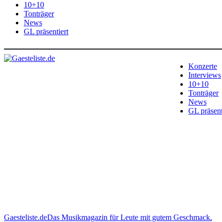
10+10
Tonträger
News
GL präsentiert
Konzerte
Interviews
10+10
Tonträger
News
GL präsent
Gaesteliste.de
Das Musikmagazin für Leute mit gutem Geschmack.