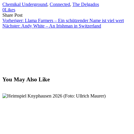
Chemikal Underground
, 
Connected
, 
The Delgados
0
Likes
Share
Copy
Send
Share Post
on
URL
Link
Vorheriger:
Llama Farmers – Ein schützender Name ist viel wert
Facebook
to
via
Nächster:
Andy White – An Irishman in Switzerland
clipboard
eMail
You May Also Like