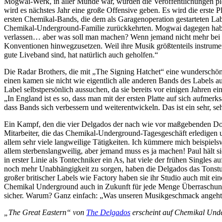
Mogwai-Werk, in aller Munde war, wurden die Veröffentlichungen plötz
wird es nächstes Jahr eine große Offensive geben. Es wird die erst
ersten Chemikal-Bands, die dem als Garagenoperation gestarteten Lab
Chemikal-Underground-Familie zurückkehrten. Mogwai dagegen haben
verlassen… aber was soll man machen? Wenn jemand nicht mehr bei dir
Konventionen hinwegzusetzen. Weil ihre Musik größtenteils instrumen
gute Liveband sind, hat natürlich auch geholfen.“
Die Radar Brothers, die mit „The Signing Hatchet“ eine wunderschön 
einen kamen sie nicht wie eigentlich alle anderen Bands des Labels 
Label selbstpersönlich aussuchen, da sie bereits vor einigen Jahren 
„In England ist es so, dass man mit der ersten Platte auf sich aufmerk
dass Bands sich verbessern und weiterentwickeln. Das ist ein sehr, seh
Ein Kampf, den die vier Delgados der nach wie vor maßgebenden Do-
Mitarbeiter, die das Chemikal-Underground-Tagesgeschäft erledigen u
allem sehr viele langweilige Tätigkeiten. Ich kümmere mich beispiels
allem sterbenslangweilig, aber jemand muss es ja machen! Paul hält 
in erster Linie als Tontechniker ein As, hat viele der frühen Singles
noch mehr Unabhängigkeit zu sorgen, haben die Delgados das Tonstu
großer britischer Labels wie Factory haben sie ihr Studio auch mit e
Chemikal Underground auch in Zukunft für jede Menge Überraschungen
sicher. Warum? Ganz einfach: „Was unseren Musikgeschmack angeht, s
„The Great Eastern“ von
The Delgados
erscheint auf Chemikal Und