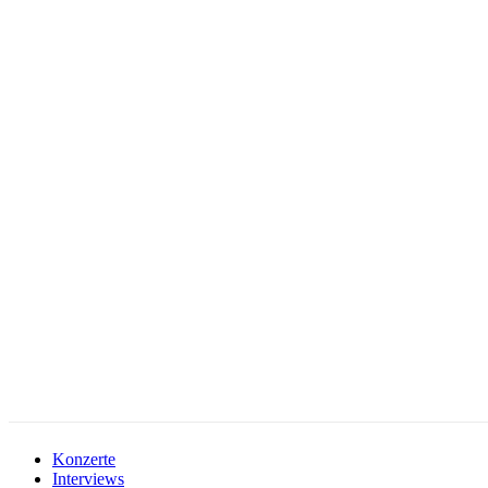
facebook-
instagramm
rss
1
Konzerte
Interviews