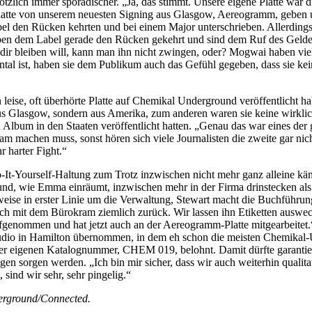
lich immer sporadischer. „Ja, das stimmt. Unsere eigene Platte war di
e Platte von unserem neuesten Signing aus Glasgow, Aereogramm, geben
el den Rücken kehrten und bei einem Major unterschrieben. Allerdings 
 dem Label gerade den Rücken gekehrt und sind dem Ruf des Geldes g
 bleiben will, kann man ihn nicht zwingen, oder? Mogwai haben viel b
tal ist, haben sie dem Publikum auch das Gefühl gegeben, dass sie ke
leise, oft überhörte Platte auf Chemikal Underground veröffentlicht h
aus Glasgow, sondern aus Amerika, zum anderen waren sie keine wirkli
ein Album in den Staaten veröffentlicht hatten. „Genau das war eines d
sam machen muss, sonst hören sich viele Journalisten die zweite gar nic
r harter Fight.“
It-Yourself-Haltung zum Trotz inzwischen nicht mehr ganz alleine k
nd, wie Emma einräumt, inzwischen mehr in der Firma drinstecken als 
weise in erster Linie um die Verwaltung, Stewart macht die Buchführung
sich mit dem Bürokram ziemlich zurück. Wir lassen ihn Etiketten auswe
 aufgenommen und hat jetzt auch an der Aereogramm-Platte mitgearbeitet
dio in Hamilton übernommen, in dem eh schon die meisten Chemikal-U
iner eigenen Katalognummer, CHEM 019, belohnt. Damit dürfte garantiert
 sorgen werden. „Ich bin mir sicher, dass wir auch weiterhin qualit
ind wir sehr, sehr pingelig.“
erground/Connected.