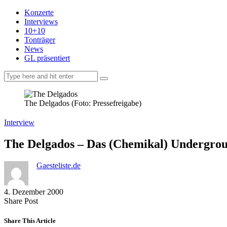
Konzerte
Interviews
10+10
Tonträger
News
GL präsentiert
facebook-
instagramm
rss
1
The Delgados (Foto: Pressefreigabe)
Interview
The Delgados – Das (Chemikal) Undergro
Gaesteliste.de
4. Dezember 2000
Share
Copy
Send
Share Post
on
URL
Link
Facebook
to
via
Share This Article