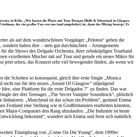
erview in Köln. „Wir hatten die Platte mit Tony Doogan [Belle & Sebastian] in Glasgow
Friedman, der ein großer Fan von uns (und umgekehrt) ist, dann das Mixing besorgt. Er
nierter als auf dem wunderschönen Vorgänger „Peloton“ gehen die
 sondern haben ihre – stets gut durchdachten – Arrangements
l für die Shows des Delgado Orchestra, ihrer zehnköpfigen Tourband
 einen exzellenten Mischer mit auf Tour und gerade ein neues Mikro für
ns jetzt sehen, das Konzert sehr viel bewegender finden, als wenn wir
die Schotten so konsequent, gleich ihre erste Single „Monica
und nicht nur für den neuen „Sound Of Glasgow“ stilprägend
dee, eine Plattform für die erste Delgados 7″ zu finden. Das war
Single der drei Teenager, „The Secret Vampire Soundtrack“, plötzlich
hre Initiatoren. „Manchmal ist das schon ein Problem“, gestand Emma
en Festland eine Stellung wie in Großbritannien erarbeiten könnten,
, den Major-Companies den Rang abzulaufen. „Die Industrie ist heute
r Entwicklung bekommt“, wundert sich Emma und freut sich natürlich
weltweiten Triumphzug von „Come On Die Young“, dem 1999er