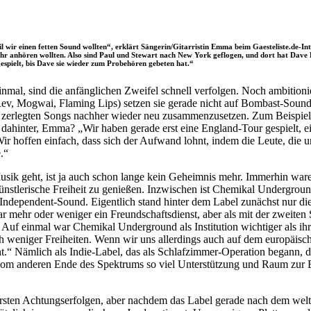
ir einen fetten Sound wollten“, erklärt Sängerin/Gitarristin Emma beim Gaesteliste.de-Int
ehr anhören wollten. Also sind Paul und Stewart nach New York geflogen, und dort hat Dave 
 gespielt, bis Dave sie wieder zum Probehören gebeten hat.“
 einmal, sind die anfänglichen Zweifel schnell verfolgen. Noch ambitio
ev, Mogwai, Flaming Lips) setzen sie gerade nicht auf Bombast-Sound,
ile zerlegten Songs nachher wieder neu zusammenzusetzen. Zum Beispie
nis dahinter, Emma? „Wir haben gerade erst eine England-Tour gespielt,
ir hoffen einfach, dass sich der Aufwand lohnt, indem die Leute, die u
.“
k geht, ist ja auch schon lange kein Geheimnis mehr. Immerhin waren 
künstlerische Freiheit zu genießen. Inzwischen ist Chemikal Undergro
ndependent-Sound. Eigentlich stand hinter dem Label zunächst nur die I
 mehr oder weniger ein Freundschaftsdienst, aber als mit der zweiten 
. Auf einmal war Chemikal Underground als Institution wichtiger als i
h weniger Freiheiten. Wenn wir uns allerdings auch auf dem europäisch
zehnt.“ Nämlich als Indie-Label, das als Schlafzimmer-Operation begann
was vom anderen Ende des Spektrums so viel Unterstützung und Raum zu
 ersten Achtungserfolgen, aber nachdem das Label gerade nach dem 