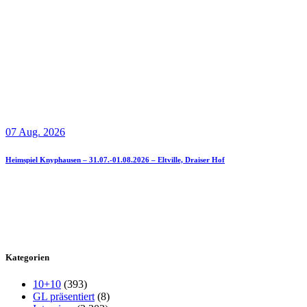
07 Aug. 2026
Heimspiel Knyphausen – 31.07.-01.08.2026 – Eltville, Draiser Hof
Kategorien
10+10
(393)
GL präsentiert
(8)