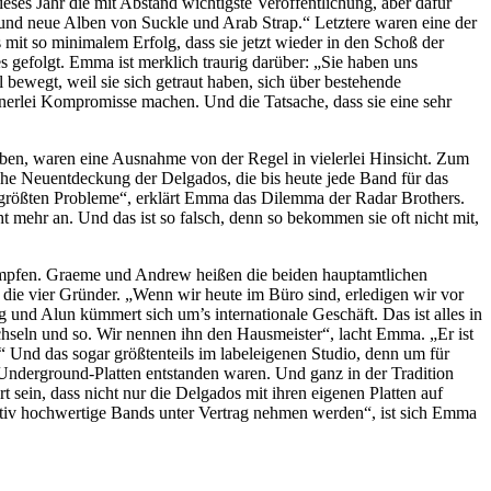
eses Jahr die mit Abstand wichtigste Veröffentlichung, aber dafür
 und neue Alben von Suckle und Arab Strap.“ Letztere waren eine der
mit so minimalem Erfolg, dass sie jetzt wieder in den Schoß der
efolgt. Emma ist merklich traurig darüber: „Sie haben uns
ewegt, weil sie sich getraut haben, sich über bestehende
inerlei Kompromisse machen. Und die Tatsache, dass sie eine sehr
aben, waren eine Ausnahme von der Regel in vielerlei Hinsicht. Zum
che Neuentdeckung der Delgados, die bis heute jede Band für das
er größten Probleme“, erklärt Emma das Dilemma der Radar Brothers.
ht mehr an. Und das ist so falsch, denn so bekommen sie oft nicht mit,
ämpfen. Graeme und Andrew heißen die beiden hauptamtlichen
die vier Gründer. „Wenn wir heute im Büro sind, erledigen wir vor
 und Alun kümmert sich um’s internationale Geschäft. Das ist alles in
chseln und so. Wir nennen ihn den Hausmeister“, lacht Emma. „Er ist
.“ Und das sogar größtenteils im labeleigenen Studio, denn um für
nderground-Platten entstanden waren. Und ganz in der Tradition
 sein, dass nicht nur die Delgados mit ihren eigenen Platten auf
ativ hochwertige Bands unter Vertrag nehmen werden“, ist sich Emma