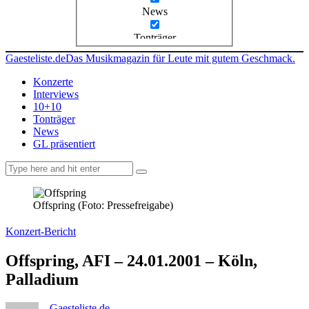
News
Tonträger
Gaesteliste.de
Das Musikmagazin für Leute mit gutem Geschmack.
Konzerte
Interviews
10+10
Tonträger
News
GL präsentiert
facebook-
instagramm
rss
1
Offspring (Foto: Pressefreigabe)
Konzert-Bericht
Offspring, AFI – 24.01.2001 – Köln,
Palladium
Gaesteliste.de