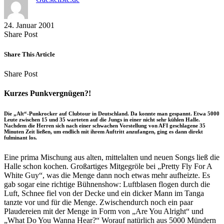
24. Januar 2001
Share
Copy
Send
Share Post
on
URL
Link
Facebook
to
via
Share This Article
clipboard
eMail
Share
Copy
Send
Share Post
on
URL
Link
Facebook
to
via
Kurzes Punkvergnügen?!
clipboard
eMail
Die „Alt“-Punkrocker auf Clubtour in Deutschland. Da konnte man gespannt. Etwa 5000
Leute zwischen 15 und 35 warteten auf die Jungs in einer nicht sehr kühlen Halle.
Nachdem die Herren sich nach einer schwachen Vorstellung von AFI geschlagene 35
Minuten Zeit ließen, um endlich mit ihrem Auftritt anzufangen, ging es dann direkt
fulminant los.
Eine prima Mischung aus alten, mittelalten und neuen Songs ließ die
Halle schon kochen. Großartiges Mitgegröle bei „Pretty Fly For A
White Guy“, was die Menge dann noch etwas mehr aufheizte. Es
gab sogar eine richtige Bühnenshow: Luftblasen flogen durch die
Luft, Schnee fiel von der Decke und ein dicker Mann im Tanga
tanzte vor und für die Menge. Zwischendurch noch ein paar
Plaudereien mit der Menge in Form von „Are You Alright“ und
„What Do You Wanna Hear?“ Worauf natürlich aus 5000 Mündern