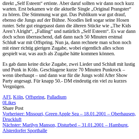
direkt „Self Esteem“ ertönte. Aber daruf sollten wir dann noch kurz
warten. Erst bekamen wir die aktuelle Single „Original Prangster“
zu hören. Die Stimmung war gut. Das Publikum war gut drauf,
ebenso die Jungs auf der Bühne. Noodles ließ sogar seine Hosen
runter. Sehr gut eingepasst dann die älteren Stücke wie „The Kids
Aren’t Alright“, „Falling“ und natürlich „Self Esteem“. Es war dann
doch schon überraschend, daß dann nach 50 Minuten erstmal
Schluß war mit Offspring. Nun ja, dann rechnete man schon noch
mit einer richtig gierigen Zugabe, wobei eigentlich alles schon
gespielt war, was auch als Zugabe hätte kommen können.
Es gab dann keine dicke Zugabe, zwei Lieder und Schluß mit lustig
und Punk in Köln. Geschlagene kurze 70 Minuten Punkrock –
wenn überhaupt – und dann war für die Jungs wohl After Show
Party angesagt. Für knapp 50.- DM eindeutig ein viel zu kurzes
Vergnügen.
AFI
, 
Köln
, 
Offspring
, 
Palladium
0
Likes
Share
Copy
Send
Share Post
on
URL
Link
Vorheriger:
Missouri, Green Apple Sea – 18.01.2001 – Oberhausen,
Facebook
to
via
Druckluft
clipboard
eMail
Nächster:
Marilyn Manson, Disturbed – 31.01.2001 – Hamburg,
Alsterdorfer Sporthalle