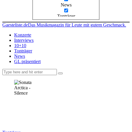
News
Tonträger
Gaesteliste.de
Das Musikmagazin für Leute mit gutem Geschmack.
Konzerte
Interviews
10+10
Tonträger
News
GL präsentiert
facebook-
instagramm
rss
1