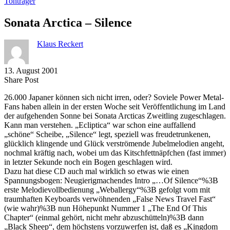
Tonträger
Sonata Arctica – Silence
Klaus Reckert
13. August 2001
Share
Copy
Send
Share Post
on
URL
Link
26.000 Japaner können sich nicht irren, oder? Soviele Power Metal-
Facebook
to
via
Fans haben allein in der ersten Woche seit Veröffentlichung im Land
clipboard
eMail
der aufgehenden Sonne bei Sonata Arcticas Zweitling zugeschlagen.
Kann man verstehen. „Ecliptica“ war schon eine auffallend
„schöne“ Scheibe, „Silence“ legt, speziell was freudetrunkenen,
glücklich klingende und Glück verströmende Jubelmelodien angeht,
nochmal kräftig nach, wobei um das Kitschfettnäpfchen (fast immer)
in letzter Sekunde noch ein Bogen geschlagen wird.
Dazu hat diese CD auch mal wirklich so etwas wie einen
Spannungsbogen: Neugierigmachendes Intro „…Of Silence“%3B
erste Melodievollbedienung „Weballergy“%3B gefolgt vom mit
traumhaften Keyboards verwöhnenden „False News Travel Fast“
(wie wahr)%3B nun Höhepunkt Nummer 1 „The End Of This
Chapter“ (einmal gehört, nicht mehr abzuschütteln)%3B dann
„Black Sheep“, dem höchstens vorzuwerfen ist, daß es „Kingdom