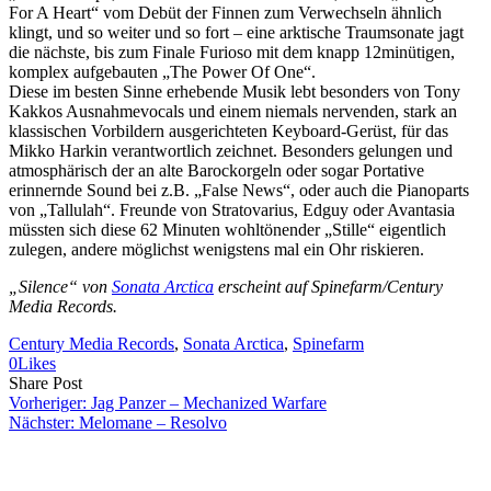
For A Heart“ vom Debüt der Finnen zum Verwechseln ähnlich
klingt, und so weiter und so fort – eine arktische Traumsonate jagt
die nächste, bis zum Finale Furioso mit dem knapp 12minütigen,
komplex aufgebauten „The Power Of One“.
Diese im besten Sinne erhebende Musik lebt besonders von Tony
Kakkos Ausnahmevocals und einem niemals nervenden, stark an
klassischen Vorbildern ausgerichteten Keyboard-Gerüst, für das
Mikko Harkin verantwortlich zeichnet. Besonders gelungen und
atmosphärisch der an alte Barockorgeln oder sogar Portative
erinnernde Sound bei z.B. „False News“, oder auch die Pianoparts
von „Tallulah“. Freunde von Stratovarius, Edguy oder Avantasia
müssten sich diese 62 Minuten wohltönender „Stille“ eigentlich
zulegen, andere möglichst wenigstens mal ein Ohr riskieren.
„Silence“ von
Sonata Arctica
erscheint auf Spinefarm/Century
Media Records.
Century Media Records
, 
Sonata Arctica
, 
Spinefarm
0
Likes
Share
Copy
Send
Share Post
on
URL
Link
Vorheriger:
Jag Panzer – Mechanized Warfare
Facebook
to
via
Nächster:
Melomane – Resolvo
clipboard
eMail