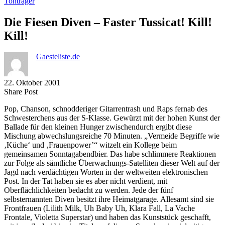
Tonträger
Die Fiesen Diven – Faster Tussicat! Kill!
Kill!
Gaesteliste.de
22. Oktober 2001
Share
Copy
Send
Share Post
on
URL
Link
Pop, Chanson, schnodderiger Gitarrentrash und Raps fernab des
Facebook
to
via
Schwesterchens aus der S-Klasse. Gewürzt mit der hohen Kunst der
clipboard
eMail
Ballade für den kleinen Hunger zwischendurch ergibt diese
Mischung abwechslungsreiche 70 Minuten. „Vermeide Begriffe wie
‚Küche‘ und ‚Frauenpower’“ witzelt ein Kollege beim
gemeinsamen Sonntagabendbier. Das habe schlimmere Reaktionen
zur Folge als sämtliche Überwachungs-Satelliten dieser Welt auf der
Jagd nach verdächtigen Worten in der weltweiten elektronischen
Post. In der Tat haben sie es aber nicht verdient, mit
Oberflächlichkeiten bedacht zu werden. Jede der fünf
selbsternannten Diven besitzt ihre Heimatgarage. Allesamt sind sie
Frontfrauen (Lilith Milk, Uh Baby Uh, Klara Fall, La Vache
Frontale, Violetta Superstar) und haben das Kunststück geschafft,