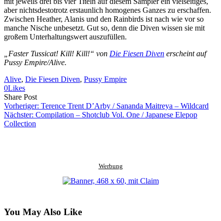
mit jeweils drei bis vier Titeln auf diesem Sampler ein vielseitiges,
aber nichtsdestotrotz erstaunlich homogenes Ganzes zu erschaffen.
Zwischen Heather, Alanis und den Rainbirds ist nach wie vor so
manche Nische unbesetzt. Gut so, denn die Diven wissen sie mit
großem Unterhaltungswert auszufüllen.
„Faster Tussicat! Kill! Kill!“ von
Die Fiesen Diven
erscheint auf
Pussy Empire/Alive.
Alive
, 
Die Fiesen Diven
, 
Pussy Empire
0
Likes
Share
Copy
Send
Share Post
on
URL
Link
Vorheriger:
Terence Trent D’Arby / Sananda Maitreya – Wildcard
Facebook
to
via
Nächster:
Compilation – Shotclub Vol. One / Japanese Elepop
clipboard
eMail
Collection
Werbung
You May Also Like