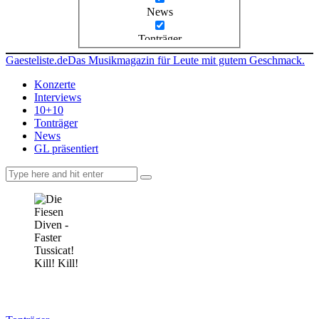
News
Tonträger
Gaesteliste.de
Das Musikmagazin für Leute mit gutem Geschmack.
Konzerte
Interviews
10+10
Tonträger
News
GL präsentiert
facebook-
instagramm
rss
1