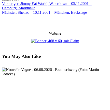
on
URL
Link
Vorheriger:
Jimmy Eat World, Waterdown – 05.11.2001 –
Facebook
to
via
Hamburg, Markthalle
clipboard
eMail
Nächster:
Shellac – 10.11.2001 – München, Backstage
Werbung
You May Also Like