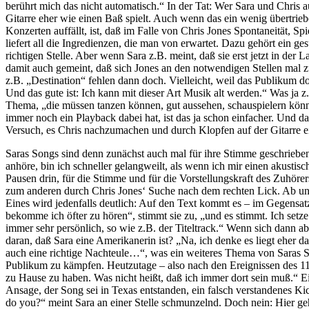
berührt mich das nicht automatisch.“ In der Tat: Wer Sara und Chris auf
Gitarre eher wie einen Baß spielt. Auch wenn das ein wenig übertrieben
Konzerten auffällt, ist, daß im Falle von Chris Jones Spontaneität, 
liefert all die Ingredienzen, die man von erwartet. Dazu gehört ein g
richtigen Stelle. Aber wenn Sara z.B. meint, daß sie erst jetzt in de
damit auch gemeint, daß sich Jones an den notwendigen Stellen mal z
z.B. „Destination“ fehlen dann doch. Vielleicht, weil das Publikum do
Und das gute ist: Ich kann mit dieser Art Musik alt werden.“ Was ja z.
Thema, „die müssen tanzen können, gut aussehen, schauspielern könne
immer noch ein Playback dabei hat, ist das ja schon einfacher. Und da
Versuch, es Chris nachzumachen und durch Klopfen auf der Gitarre ein
Saras Songs sind denn zunächst auch mal für ihre Stimme geschrieben 
anhöre, bin ich schneller gelangweilt, als wenn ich mir einen akust
Pausen drin, für die Stimme und für die Vorstellungskraft des Zuhör
zum anderen durch Chris Jones‘ Suche nach dem rechten Lick. Ab und
Eines wird jedenfalls deutlich: Auf den Text kommt es – im Gegensatz
bekomme ich öfter zu hören“, stimmt sie zu, „und es stimmt. Ich setze
immer sehr persönlich, so wie z.B. der Titeltrack.“ Wenn sich dann 
daran, daß Sara eine Amerikanerin ist? „Na, ich denke es liegt eher da
auch eine richtige Nachteule…“, was ein weiteres Thema von Saras So
Publikum zu kämpfen. Heutzutage – also nach den Ereignissen des 11. 
zu Hause zu haben. Was nicht heißt, daß ich immer dort sein muß.“ 
Ansage, der Song sei in Texas entstanden, ein falsch verstandenes Ki
do you?“ meint Sara an einer Stelle schmunzelnd. Doch nein: Hier ge