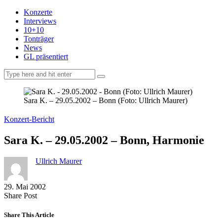
Konzerte
Interviews
10+10
Tonträger
News
GL präsentiert
facebook-
instagramm
rss
1
Sara K. – 29.05.2002 – Bonn (Foto: Ullrich Maurer)
Konzert-Bericht
Sara K. – 29.05.2002 – Bonn, Harmonie
Ullrich Maurer
29. Mai 2002
Share
Copy
Send
Share Post
on
URL
Link
Facebook
to
via
Share This Article