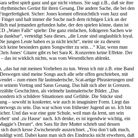
a selbst spielt ganz und gar nicht virtuos. Sie sagt z.B., daß sie ihre
ein rhythmisches Gerüst für ihren Gesang. Die andere Sache, die bei den
Fingerfertigkeit. Sicher: Jones kommt offensichtlich vom Jazz und
ke Finger und halt immer die Suche nach dem richtigen Lick an der
ndlich mal jemanden gefunden habe, der den spielen könne, dann ist
D „Water Falls“ spielte: Die ganz einfachen, folkigeren Sachen wie
 dankbar“, verteidigt Sara dieses, „die Leute sind unglaublich loyal.
Die jungen Leute haben es ja nicht leicht“, meint sie zu diesem
htlich keine besonders guten Songwriter zu sein…“ Klar, wenn man
hris Jones‘ Gitarre gibt es bei Sara K. Konzerten keine Effekte. Der
– das ist wirklich nichts, was vom Wesentlichen ablenkt.
u, „das hat mit meinen Vorlieben zu tun. Wenn ich mir z.B. eine Band
. Deswegen sind meine Songs auch alle sehr offen geschrieben, mit
endet – zum einen für lautmalerische, Scat-artige Phrasierungen und
n seinem Vortrag und Saras Gesang. Das hält sich aber in Grenzen.
zählte Geschichten, als vielmehr lautmalerische Bilder. „Das
, sondern ich schildere Situationen und Gefühle. Die Stücke sind
ung – sowohl in konkreter, wie auch in imaginärer Form. Liegt das
 unterwegs zu sein. Das war schon von frühester Jugend an so. Ich bin
icher. Und das war eine gute Schule, weil man da lernt, um sein
eit‘ und ‚zu Hause‘ nach. Ich denke, es ist irgendwie wichtig, ein
aggie’s Dream“, den Sara für ihre Mutter schrieb und dessen
es sich durch kesse Zwischenrufe auszeichnet. „You don’t talk much,
huldigt wird. Dabei kann man sich des Eindrucks nicht erwehren, daß