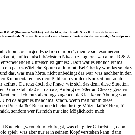
 B & W (Bowers & Wilkins) auf die Idee, die aktuelle Sara K.-Tour nicht nur zu
tisch anmutende Nautilus-Boxen und zwei schwarze Kästen, die die notwendige Soundpower
d ich bin auch irgendwie froh darüber“, meinte sie resümierend.
 bekannt, auf technisch höchstem Niveau zu agieren – u.a. mit B & W
 entscheidenden Unterschied gibt es: „Dort war es endlich einmal
 man ein paar zusätzliche Spuren aufnimmt. Bei Chesky war das so, daß
 und das, was man hörte, nicht unbedingt das war, was nachher in den
an den Kommentaren aus dem Publikum vor dem Konzert und an den
gefragt. Da reizt doch die Frage, wie sich das denn diese Situation
ch ein Glücksfall, daß ich damals, Anfang der 90er an Chesky geraten
sentieren. Ich muß allerdings zugeben, daß ich keine Ahnung von
en. Und da ärgert es manchmal schon, wenn man nur in diese
inen Preis dafür? Bekomme ich eine lustige Mütze dafür? Nein, für
mmick, sondern war für mich nur eine Möglichkeit, mich
 Sara ein, „wenn du mich fragst, was ein guter Gitarrist ist, dann
olo spielt, was aber nur er in seinem Kopf verstehen kann, dann