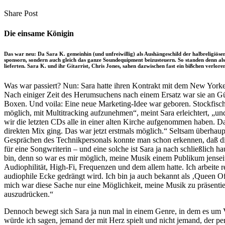
clipboard
eMail
Share
Copy
Send
Share Post
on
URL
Link
Facebook
to
via
Die einsame Königin
clipboard
eMail
Das war neu: Da Sara K. gemeinhin (und unfreiwillig) als Aushängeschild der halbreligi
sponsorn, sondern auch gleich das ganze Soundequipment beizusteuern. So standen denn a
lieferten. Sara K. und ihr Gitarrist, Chris Jones, sahen dazwischen fast ein bißchen verlore
Was war passiert? Nun: Sara hatte ihren Kontrakt mit dem New Yorker
Nach einiger Zeit des Herumsuchens nach einem Ersatz war sie an Gün
Boxen. Und voila: Eine neue Marketing-Idee war geboren. Stockfisch 
möglich, mit Multitracking aufzunehmen“, meint Sara erleichtert, „und
wir die letzten CDs alle in einer alten Kirche aufgenommen haben. Da
direkten Mix ging. Das war jetzt erstmals möglich.“ Seltsam über
Gesprächen des Technikpersonals konnte man schon erkennen, daß die A
für eine Songwriterin – und eine solche ist Sara ja nach schließlich h
bin, denn so war es mir möglich, meine Musik einem Publikum jense
Audiophilität, High-Fi, Frequenzen und dem allem hatte. Ich arbeite
audiophile Ecke gedrängt wird. Ich bin ja auch bekannt als ‚Queen Of
mich war diese Sache nur eine Möglichkeit, meine Musik zu präsentier
auszudrücken.“
Dennoch bewegt sich Sara ja nun mal in einem Genre, in dem es um Virt
würde ich sagen, jemand der mit Herz spielt und nicht jemand, der pe