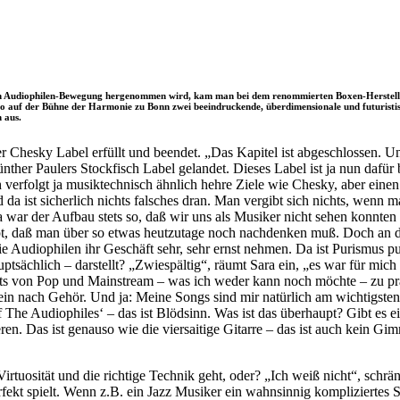
ösen Audiophilen-Bewegung hergenommen wird, kam man bei dem renommierten Boxen-Hersteller
lso auf der Bühne der Harmonie zu Bonn zwei beeindruckende, überdimensionale und futuris
n aus.
 Chesky Label erfüllt und beendet. „Das Kapitel ist abgeschlossen. Un
ther Paulers Stockfisch Label gelandet. Dieses Label ist ja nun dafür
verfolgt ja musiktechnisch ähnlich hehre Ziele wie Chesky, aber einen
 da ist sicherlich nichts falsches dran. Man vergibt sich nichts, wenn
 war der Aufbau stets so, daß wir uns als Musiker nicht sehen konnten
haupt, daß man über so etwas heutzutage noch nachdenken muß. Doch 
udiophilen ihr Geschäft sehr, sehr ernst nehmen. Da ist Purismus pur 
auptsächlich – darstellt? „Zwiespältig“, räumt Sara ein, „es war für mi
its von Pop und Mainstream – was ich weder kann noch möchte – zu prä
 rein nach Gehör. Und ja: Meine Songs sind mir natürlich am wichtigst
 The Audiophiles‘ – das ist Blödsinn. Was ist das überhaupt? Gibt es e
en. Das ist genauso wie die viersaitige Gitarre – das ist auch kein Gi
uosität und die richtige Technik geht, oder? „Ich weiß nicht“, schränkt
rfekt spielt. Wenn z.B. ein Jazz Musiker ein wahnsinnig kompliziertes S