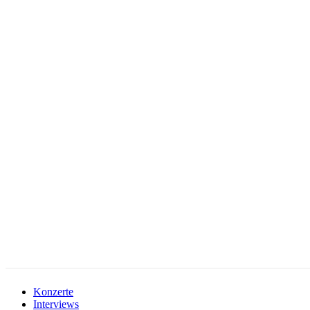
facebook-
instagramm
rss
1
Konzerte
Interviews