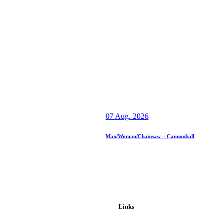
07 Aug. 2026
Man/Woman/Chainsaw – Cannonball
Links