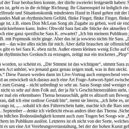
 der Tour beobachten konnte, der dürfte zweierlei festgestellt haben: Sar
 ist, geht es in die richtige Richtung: Ihr Gitarrenspiel ist lediglich 
Spielfreude und Situationskomik mindestens Hand in Hand gehen mit der 
esundes Maß an rhythmischem Gefühl, flinke Finger, flinke Finger, flin
r Lage ist, z.B. einen Don McLean Song als Zugabe zu geben, weil sie e
urücknehmen kann. Indes: Obwohl Sara fast alle Stücke der aktuellen C
ch eine ganz spezifische Sara K. erwartet? „Ich bin meinem Publikum ja
B. mit Popmusik nicht ginge. Aber das ist ja sowieso nichts für Sara. „
n – das wäre alles nichts für mich. Aber dafür brauchen sie offensic
s gibt es bei Sara K. eben nicht. Außer einem kleinen wenig Echo auf C
 rhythmisches Geräusch zu erzeugen, zeitigt nur ein trockenes „Plop“ 
worden, so scheint es. „Die Stimme ist das wichtigste“, stimmt Sara z
ischen Act anhöre, wo jemand ganz genau zeigen muß, was in ihm steckt
ers.“ Diese Pausen werden dann im Live-Vortrag auch entsprechend verw
 an entwickelt sich daraus auch eine Art Frage-Antwort-Spiel zwische
 zum Gesang – nicht unbedingt so sehr an. Saras Songs sind weniger er
 nicht so sehr auf dem Folk auf, der ja für’s Geschichtenerzählen steht
aber mal ein erkennbares Thema herausschält, geht es allzuoft um Beweg
ran, daß ich eine rastlose Gestalt bin“, meint sie hierzu, „ich liebe es,
ngs ist, „…sobald ich den Führerschein hatte, machte ich die Bars uns
September – denke ich vielleicht etwas anders über das Thema ‚Sicherh
Ein bißchen Bodenständigkeit kommt auch zum Tragen bei Songs wie „M
chern im Publikum auslöst. Letzteres ist eh nicht von der Sorte, welch
ht es um eine Art Verehrungsveranstaltung, bei der der hohen Kunst ge