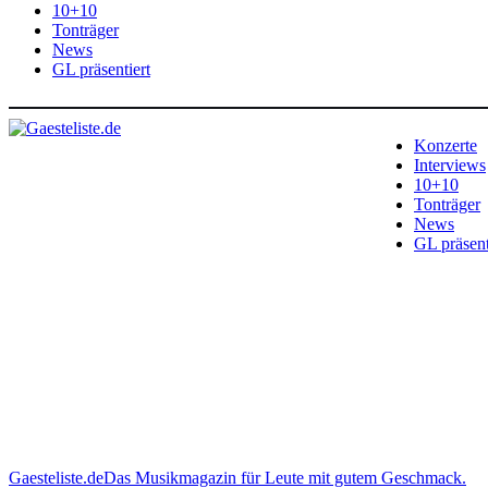
10+10
Tonträger
News
GL präsentiert
Konzerte
Interviews
10+10
Tonträger
News
GL präsent
Gaesteliste.de
Das Musikmagazin für Leute mit gutem Geschmack.