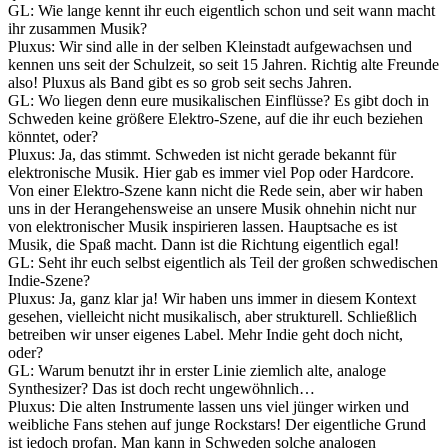
GL: Wie lange kennt ihr euch eigentlich schon und seit wann macht
ihr zusammen Musik?
Pluxus: Wir sind alle in der selben Kleinstadt aufgewachsen und
kennen uns seit der Schulzeit, so seit 15 Jahren. Richtig alte Freunde
also! Pluxus als Band gibt es so grob seit sechs Jahren.
GL: Wo liegen denn eure musikalischen Einflüsse? Es gibt doch in
Schweden keine größere Elektro-Szene, auf die ihr euch beziehen
könntet, oder?
Pluxus: Ja, das stimmt. Schweden ist nicht gerade bekannt für
elektronische Musik. Hier gab es immer viel Pop oder Hardcore.
Von einer Elektro-Szene kann nicht die Rede sein, aber wir haben
uns in der Herangehensweise an unsere Musik ohnehin nicht nur
von elektronischer Musik inspirieren lassen. Hauptsache es ist
Musik, die Spaß macht. Dann ist die Richtung eigentlich egal!
GL: Seht ihr euch selbst eigentlich als Teil der großen schwedischen
Indie-Szene?
Pluxus: Ja, ganz klar ja! Wir haben uns immer in diesem Kontext
gesehen, vielleicht nicht musikalisch, aber strukturell. Schließlich
betreiben wir unser eigenes Label. Mehr Indie geht doch nicht,
oder?
GL: Warum benutzt ihr in erster Linie ziemlich alte, analoge
Synthesizer? Das ist doch recht ungewöhnlich…
Pluxus: Die alten Instrumente lassen uns viel jünger wirken und
weibliche Fans stehen auf junge Rockstars! Der eigentliche Grund
ist jedoch profan. Man kann in Schweden solche analogen