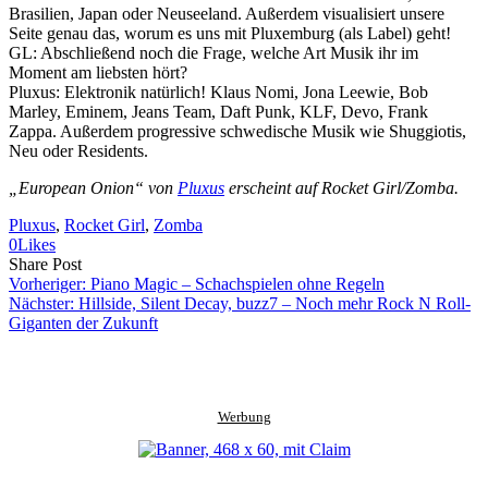
Brasilien, Japan oder Neuseeland. Außerdem visualisiert unsere
Seite genau das, worum es uns mit Pluxemburg (als Label) geht!
GL: Abschließend noch die Frage, welche Art Musik ihr im
Moment am liebsten hört?
Pluxus: Elektronik natürlich! Klaus Nomi, Jona Leewie, Bob
Marley, Eminem, Jeans Team, Daft Punk, KLF, Devo, Frank
Zappa. Außerdem progressive schwedische Musik wie Shuggiotis,
Neu oder Residents.
„European Onion“ von
Pluxus
erscheint auf Rocket Girl/Zomba.
Pluxus
, 
Rocket Girl
, 
Zomba
0
Likes
Share
Copy
Send
Share Post
on
URL
Link
Vorheriger:
Piano Magic – Schachspielen ohne Regeln
Facebook
to
via
Nächster:
Hillside, Silent Decay, buzz7 – Noch mehr Rock N Roll-
clipboard
eMail
Giganten der Zukunft
Werbung