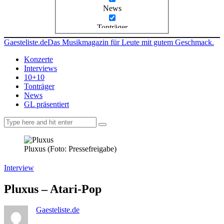
News
Tonträger
Gaesteliste.de
Das Musikmagazin für Leute mit gutem Geschmack.
Konzerte
Interviews
10+10
Tonträger
News
GL präsentiert
facebook-
instagramm
rss
1
Pluxus (Foto: Pressefreigabe)
Interview
Pluxus – Atari-Pop
Gaesteliste.de