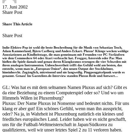
17. Juni 2002
Share
Copy
Send
Share Post
on
URL
Link
Facebook
to
via
Share This Article
clipboard
eMail
Share
Copy
Send
Share Post
on
URL
Link
Facebook
to
via
Indie-Elektro-Pop ist wohl die beste Beschreibung für die Musik von Sebastian Tesch,
clipboard
eMail
Adam Kammerland, Björn Carlberg und Anders Eckart. Pluxus‘ Klänge wecken wohlige
Assoziationen an Kindheitstage, die man gemeinsam mit Freunden vor PC-Vorläufern
wie dem Commodore 64 oder Atari verbracht hat. Frogger, Asteroids oder Pac Man
hießen die Spiele damals und genau deren Klangkosmos erzeugen die vier Schweden mit
ihren analogen Instrumenten. Unbeschwertheit trifft das Gefühl wohl am besten, das
entsteht, wenn man in „European Onion“, den neuen Output der Stockholmer,
hineinhorcht. Zugänglich, mitreissend und nie langweilig. Pingpongpixelpunk wurde es
genannt. Genau! Im Gaesteliste.de-Interview standen Pluxus Rede und Antwort…
GL: Was hat es mit dem seltsamen Namen Pluxus auf sich? Gibt es
da eine Beziehung zu einem Computerspiel oder so? Und wo um
Himmels Willen ist Pluxemburg?
Pluxus: Der Name Pluxus ist Nonsense und bedeutet nichts. Für uns
klang er aber gut! Ein schönes Gefühl, wenn man ihn ausspricht,
oder? Na ja, in Wahrheit ist Pluxemburg natürlich ein kleines und
friedliches europäisches Land. Leider haben wir es nicht geschafft,
uns für die Fußball-Weltmeisterschaft in Japan/Südkorea zu
qualifizieren, weil wir unser letztes Spiel 2 zu 11 verloren haben.