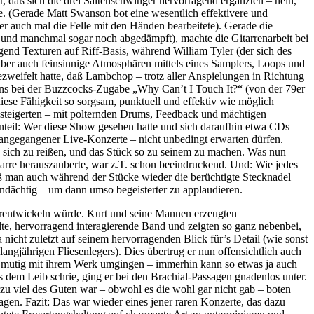
, daß sich die drei Saitenschwinger hervorragend ergänzten – nein,
e. (Gerade Matt Swanson bot eine wesentlich effektivere und
der auch mal die Felle mit den Händen bearbeitete). Gerade die
te und manchmal sogar noch abgedämpft), machte die Gitarrenarbeit bei
end Texturen auf Riff-Basis, während William Tyler (der sich des
 aber auch feinsinnige Atmosphären mittels eines Samplers, Loops und
ezweifelt hatte, daß Lambchop – trotz aller Anspielungen in Richtung
tens bei der Buzzcocks-Zugabe „Why Can’t I Touch It?“ (von der 79er
iese Fähigkeit so sorgsam, punktuell und effektiv wie möglich
 steigerten – mit polternden Drums, Feedback und mächtigen
genteil: Wer diese Show gesehen hatte und sich daraufhin etwa CDs
rangegangener Live-Konzerte – nicht unbedingt erwarten dürfen.
n sich zu reißen, und das Stück so zu seinem zu machen. Was nun
Gitarre herauszauberte, war z.T. schon beeindruckend. Und: Wie jedes
ß man auch während der Stücke wieder die berüchtigte Stecknadel
dächtig – um dann umso begeisterter zu applaudieren.
erentwickeln würde. Kurt und seine Mannen erzeugten
e, hervorragend interagierende Band und zeigten so ganz nebenbei,
nicht zuletzt auf seinem hervorragenden Blick für’s Detail (wie sonst
ngjährigen Fliesenlegers). Dies übertrug er nun offensichtlich auch
 mutig mit ihrem Werk umgingen – immerhin kann so etwas ja auch
 dem Leib schrie, ging er bei den Brachial-Passagen gnadenlos unter.
t zu viel des Guten war – obwohl es die wohl gar nicht gab – boten
. Fazit: Das war wieder eines jener raren Konzerte, das dazu