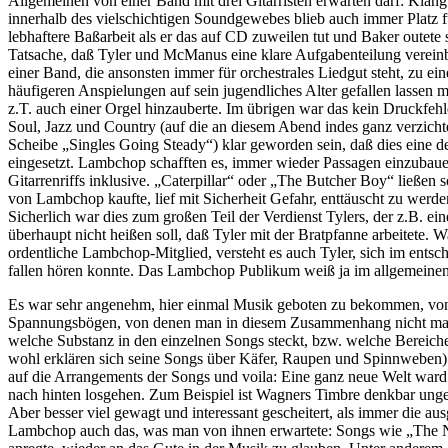
Allgemeinen von einer Band mit drei Gitarristen erwarten darf: Klang
innerhalb des vielschichtigen Soundgewebes blieb auch immer Platz 
lebhaftere Baßarbeit als er das auf CD zuweilen tut und Baker outete 
Tatsache, daß Tyler und McManus eine klare Aufgabenteilung vereinbar
einer Band, die ansonsten immer für orchestrales Liedgut steht, zu
häufigeren Anspielungen auf sein jugendliches Alter gefallen lassen 
z.T. auch einer Orgel hinzauberte. Im übrigen war das kein Druckfehl
Soul, Jazz und Country (auf die an diesem Abend indes ganz verzicht
Scheibe „Singles Going Steady“) klar geworden sein, daß dies eine d
eingesetzt. Lambchop schafften es, immer wieder Passagen einzubaue
Gitarrenriffs inklusive. „Caterpillar“ oder „The Butcher Boy“ ließen
von Lambchop kaufte, lief mit Sicherheit Gefahr, enttäuscht zu werd
Sicherlich war dies zum großen Teil der Verdienst Tylers, der z.B. 
überhaupt nicht heißen soll, daß Tyler mit der Bratpfanne arbeitete. 
ordentliche Lambchop-Mitglied, versteht es auch Tyler, sich im ent
fallen hören konnte. Das Lambchop Publikum weiß ja im allgemeinen
Es war sehr angenehm, hier einmal Musik geboten zu bekommen, von 
Spannungsbögen, von denen man in diesem Zusammenhang nicht mal zu 
welche Substanz in den einzelnen Songs steckt, bzw. welche Bereiche 
wohl erklären sich seine Songs über Käfer, Raupen und Spinnweben) u
auf die Arrangements der Songs und voila: Eine ganz neue Welt war
nach hinten losgehen. Zum Beispiel ist Wagners Timbre denkbar ungee
Aber besser viel gewagt und interessant gescheitert, als immer die au
Lambchop auch das, was man von ihnen erwartete: Songs wie „The N