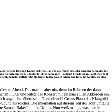
kteristische Baseball-Kappe richtete. Das war allerdings eines der wenigen Bonmots, das
sik für sich sprechen. Und das tat diese dann auch – äußerst beredt sogar. Lambchop (auf
glicht, mühelos mittelgroße Hallen zu füllen. Das ist schön. Die Idee, die Kantine zu etwa
an diesem Abend. Das machte aber nix, denn im Rahmen der dann
nen Flügel und leitete das Konzert mit ein paar stillen Akkorden ein.
 sich angenehm überrascht. Denn obwohl Crows Piano das Klangbild
Sound als solches. Die Inkarnation auf diesem Teil der Tour umfaßte
che Samuel Baker“ an den Drums. Nun weiß man ja, was man im