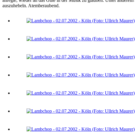
anregte, wieder an das Gute in der Musik zu glauben. Unter anderem
auszuhebeln. Atemberaubend.