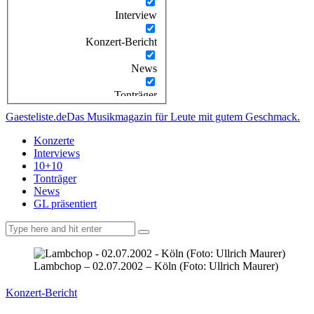
Interview
Konzert-Bericht
News
Tonträger
Gaesteliste.de
Das Musikmagazin für Leute mit gutem Geschmack.
Konzerte
Interviews
10+10
Tonträger
News
GL präsentiert
facebook-
instagramm
rss
1
Lambchop – 02.07.2002 – Köln (Foto: Ullrich Maurer)
Konzert-Bericht