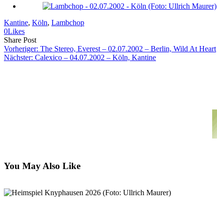
Kantine
, 
Köln
, 
Lambchop
0
Likes
Share
Copy
Send
Share Post
on
URL
Link
Vorheriger:
The Stereo, Everest – 02.07.2002 – Berlin, Wild At Heart
Facebook
to
via
Nächster:
Calexico – 04.07.2002 – Köln, Kantine
clipboard
eMail
You May Also Like