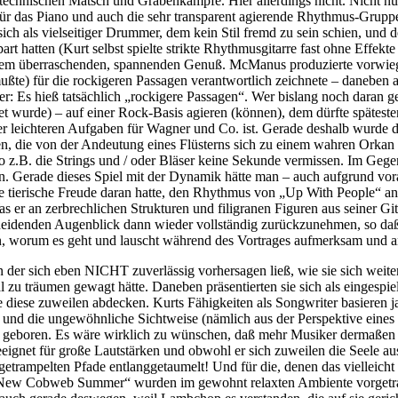
technischen Matsch und Grabenkämpfe. Hier allerdings nicht. Nicht nur
für das Piano und auch die sehr transparent agierende Rhythmus-Grupp
sich als vielseitiger Drummer, dem kein Stil fremd zu sein schien, und 
t hatten (Kurt selbst spielte strikte Rhythmusgitarre fast ohne Effek
 einem überraschenden, spannenden Genuß. McManus produzierte vorwieg
mußte) für die rockigeren Passagen verantwortlich zeichnete – daneben
er: Es hieß tatsächlich „rockigere Passagen“. Wer bislang noch daran g
et wurde) – auf einer Rock-Basis agieren (können), dem dürfte spätes
er leichteren Aufgaben für Wagner und Co. ist. Gerade deshalb wurde d
n, die von der Andeutung eines Flüsterns sich zu einem wahren Orkan
 so z.B. die Strings und / oder Bläser keine Sekunde vermissen. Im Ge
en. Gerade dieses Spiel mit der Dynamik hätte man – auch aufgrund vo
eine tierische Freude daran hatte, den Rhythmus von „Up With People“ a
Was er an zerbrechlichen Strukturen und filigranen Figuren aus seiner 
scheidenden Augenblick dann wieder vollständig zurückzunehmen, so da
, worum es geht und lauscht während des Vortrages aufmerksam und an
der sich eben NICHT zuverlässig vorhersagen ließ, wie sie sich weit
träumen gewagt hätte. Daneben präsentierten sie sich als eingespielt
diese zuweilen abdecken. Kurts Fähigkeiten als Songwriter basieren ja 
nd die ungewöhnliche Sichtweise (nämlich aus der Perspektive eines la
d geboren. Es wäre wirklich zu wünschen, daß mehr Musiker dermaßen
ignet für große Lautstärken und obwohl er sich zuweilen die Seele aus
sgetrampelten Pfade entlanggetaumelt! Und für die, denen das vielleich
ew Cobweb Summer“ wurden im gewohnt relaxten Ambiente vorgetragen