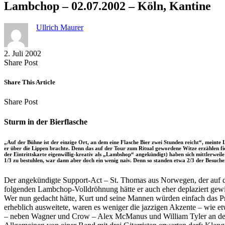
Lambchop – 02.07.2002 – Köln, Kantine
Ullrich Maurer
2. Juli 2002
Share
Copy
Send
Share Post
on
URL
Link
Facebook
to
via
Share This Article
clipboard
eMail
Share
Copy
Send
Share Post
on
URL
Link
Facebook
to
via
Sturm in der Bierflasche
clipboard
eMail
„Auf der Bühne ist der einzige Ort, an dem eine Flasche Bier zwei Stunden reicht“, meint
er über die Lippen brachte. Denn das auf der Tour zum Ritual gewordene Witze erzählen fie
der Eintrittskarte eigenwillig-kreativ als „Lambshop“ angekündigt) haben sich mittlerweile –
1/3 zu bestuhlen, war dann aber doch ein wenig naiv. Denn so standen etwa 2/3 der Besuche
Der angekündigte Support-Act – St. Thomas aus Norwegen, der auf de
folgenden Lambchop-Volldröhnung hätte er auch eher deplaziert gewirk
Wer nun gedacht hätte, Kurt und seine Mannen würden einfach das P
erheblich ausweitete, waren es weniger die jazzigen Akzente – wie e
– neben Wagner und Crow – Alex McManus und William Tyler an den