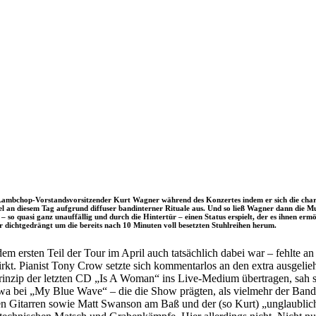
e Lambchop-Vorstandsvorsitzender Kurt Wagner während des Konzertes indem er sich die chara
l an diesem Tag aufgrund diffuser bandinterner Rituale aus. Und so ließ Wagner dann die Mu
 so quasi ganz unauffällig und durch die Hintertür – einen Status erspielt, der es ihnen ermö
r dichtgedrängt um die bereits nach 10 Minuten voll besetzten Stuhlreihen herum.
m ersten Teil der Tour im April auch tatsächlich dabei war – fehlte 
t. Pianist Tony Crow setzte sich kommentarlos an den extra ausgeliehe
rinzip der letzten CD „Is A Woman“ ins Live-Medium übertragen, sah
twa bei „My Blue Wave“ – die die Show prägten, als vielmehr der Band-
 Gitarren sowie Matt Swanson am Baß und der (so Kurt) „unglaubli