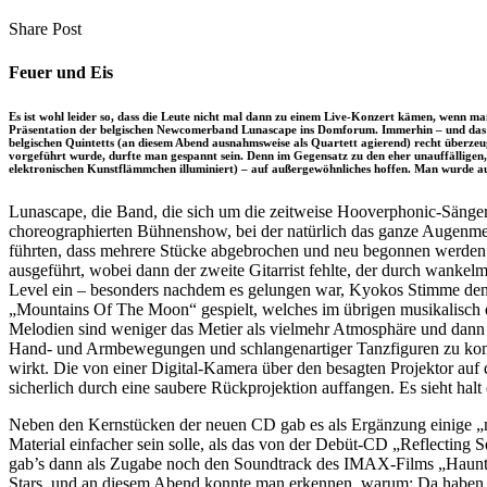
clipboard
eMail
Share
Copy
Send
Share Post
on
URL
Link
Facebook
to
via
Feuer und Eis
clipboard
eMail
Es ist wohl leider so, dass die Leute nicht mal dann zu einem Live-Konzert kämen, wenn m
Präsentation der belgischen Newcomerband Lunascape ins Domforum. Immerhin – und das ist 
belgischen Quintetts (an diesem Abend ausnahmsweise als Quartett agierend) recht überze
vorgeführt wurde, durfte man gespannt sein. Denn im Gegensatz zu den eher unauffällige
elektronischen Kunstflämmchen illuminiert) – auf außergewöhnliches hoffen. Man wurde au
Lunascape, die Band, die sich um die zeitweise Hooverphonic-Sängeri
choreographierten Bühnenshow, bei der natürlich das ganze Augenmer
führten, dass mehrere Stücke abgebrochen und neu begonnen werden mu
ausgeführt, wobei dann der zweite Gitarrist fehlte, der durch wank
Level ein – besonders nachdem es gelungen war, Kyokos Stimme den 
„Mountains Of The Moon“ gespielt, welches im übrigen musikalisch e
Melodien sind weniger das Metier als vielmehr Atmosphäre und dann w
Hand- und Armbewegungen und schlangenartiger Tanzfiguren zu komment
wirkt. Die von einer Digital-Kamera über den besagten Projektor auf 
sicherlich durch eine saubere Rückprojektion auffangen. Es sieht ha
Neben den Kernstücken der neuen CD gab es als Ergänzung einige „ne
Material einfacher sein solle, als das von der Debüt-CD „Reflect
gab’s dann als Zugabe noch den Soundtrack des IMAX-Films „Haunted 
Stars, und an diesem Abend konnte man erkennen, warum: Da haben wir