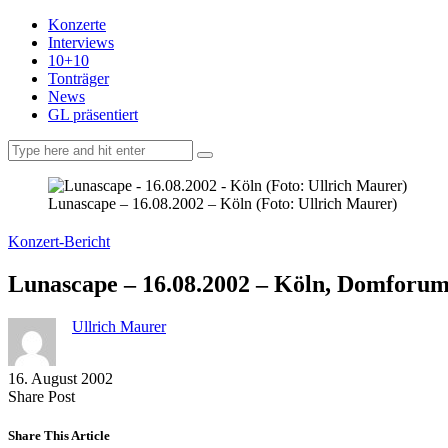
Konzerte
Interviews
10+10
Tonträger
News
GL präsentiert
facebook-
instagramm
rss
1
Lunascape – 16.08.2002 – Köln (Foto: Ullrich Maurer)
Konzert-Bericht
Lunascape – 16.08.2002 – Köln, Domforu
Ullrich Maurer
16. August 2002
Share
Copy
Send
Share Post
on
URL
Link
Facebook
to
via
Share This Article