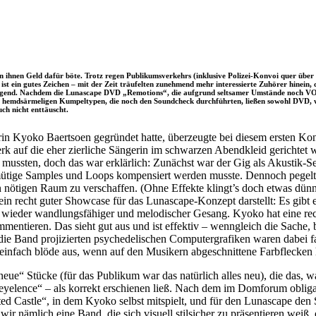
an ihnen Geld dafür böte. Trotz regen Publikumsverkehrs (inklusive Polizei-Konvoi quer übe
ein gutes Zeichen – mit der Zeit träufelten zunehmend mehr interessierte Zuhörer hinein, d
ugend. Nachdem die Lunascape DVD „Remotions“, die aufgrund seltsamer Umstände noch VOR der
n, hemdsärmeligen Kumpeltypen, die noch den Soundcheck durchführten, ließen sowohl DVD, 
ch nicht enttäuscht.
n Kyoko Baertsoen gegründet hatte, überzeugte bei diesem ersten Konze
k auf die eher zierliche Sängerin im schwarzen Abendkleid gerichtet 
ssten, doch das war erklärlich: Zunächst war der Gig als Akustik-Set 
elmütige Samples und Loops kompensiert werden musste. Dennoch pegel
nötigen Raum zu verschaffen. (Ohne Effekte klingt’s doch etwas dün
in recht guter Showcase für das Lunascape-Konzept darstellt: Es gib
ieder wandlungsfähiger und melodischer Gesang. Kyoko hat eine recht ef
ieren. Das sieht gut aus und ist effektiv – wenngleich die Sache, be
die Band projizierten psychedelischen Computergrafiken waren dabei fas
lt einfach blöde aus, wenn auf den Musikern abgeschnittene Farbflecken
ue“ Stücke (für das Publikum war das natürlich alles neu), die das, 
ing Seyelence“ – als korrekt erschienen ließ. Nach dem im Domforum 
Castle“, in dem Kyoko selbst mitspielt, und für den Lunascape den S
 nämlich eine Band, die sich visuell stilsicher zu präsentieren weiß,