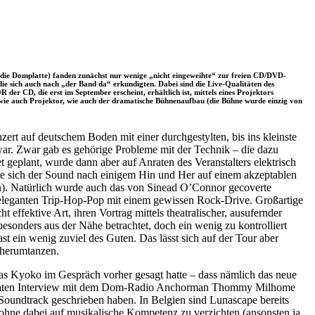
r die Domplatte) fanden zunächst nur wenige „nicht eingeweihte“ zur freien CD/DVD-
ie sich auch nach „der Band da“ erkundigten. Dabei sind die Live-Qualitäten des
 CD, die erst im September erscheint, erhältlich ist, mittels eines Projektors
wie auch Projektor, wie auch der dramatische Bühnenaufbau (die Bühne wurde einzig von
rt auf deutschem Boden mit einer durchgestylten, bis ins kleinste
war. Zwar gab es gehörige Probleme mit der Technik – die dazu
geplant, wurde dann aber auf Anraten des Veranstalters elektrisch
te sich der Sound nach einigem Hin und Her auf einem akzeptablen
n). Natürlich wurde auch das von Sinead O’Connor gecoverte
t eleganten Trip-Hop-Pop mit einem gewissen Rock-Drive. Großartige
fektive Art, ihren Vortrag mittels theatralischer, ausufernder
sonders aus der Nähe betrachtet, doch ein wenig zu kontrolliert
t ein wenig zuviel des Guten. Das lässt sich auf der Tour aber
 herumtanzen.
was Kyoko im Gespräch vorher gesagt hatte – dass nämlich das neue
obligaten Interview mit dem Dom-Radio Anchorman Thommy Milhome
oundtrack geschrieben haben. In Belgien sind Lunascape bereits
 ohne dabei auf musikalische Kompetenz zu verzichten (ansonsten ja