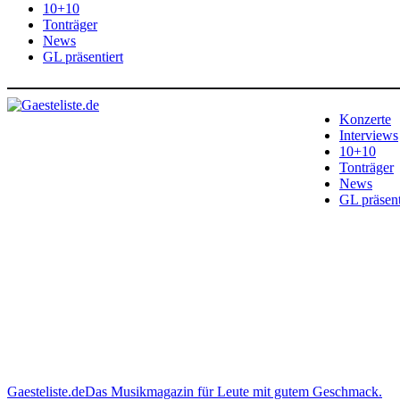
10+10
Tonträger
News
GL präsentiert
Konzerte
Interviews
10+10
Tonträger
News
GL präsent
Gaesteliste.de
Das Musikmagazin für Leute mit gutem Geschmack.