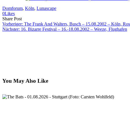
Domforum
, 
Köln
, 
Lunascape
0
Likes
Share
Copy
Send
Share Post
on
URL
Link
Vorheriger:
The Frank And Walters, Busch – 15.08.2002 – Köln, Ro
Facebook
to
via
Nächster:
16. Bizarre Festival – 16.-18.08.2002 – Weeze, Flughafen
clipboard
eMail
You May Also Like