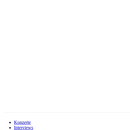
facebook-
instagramm
rss
1
Konzerte
Interviews