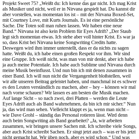
Projekt Sweet 75? „Weißt du: Ich kenne das gar nicht. Ich mag Krist
als Musiker und nicht, weil er in Nirvana gespielt hat. Du kannst dir
aber vorstellen, was momentan los ist – mit der Nirvana Boxed-Set,
mit Courtney Love, mit Kurts Journals. Es ist eine persönliche
Sache. Die Toten soll man ruhen lassen. Wir haben eine neue
Band.“ Nirvana ist also kein Problem für Eyes Adrift? „Der Staub
legt sich momentan etwas. Ich stehe aber voll hinter Krist. Es war ja
so, dass Krist bei Nirvana keine Songwriting Credits hatte.
Deswegen wird ihm immer unterstellt, dass er da nichts zu sagen
hatte. Weißt du, ich habe einen großen Respekt vor ihm. Wir sind
eine Gruppe. Ich weiß nicht, was man von mir denkt, aber ich habe
ja auch meine Potentiale. Ich habe auch Sublime und Nirvana durch
meine Musik beeinflusst. Und nun bin ich mit denen zusammen in
einer Band. Ich will nun nicht die Vergangenheit bloßstellen, weil
wir alle unseren Beitrag geleistet haben, und manchmal ist es schwer
es den Leuten verständlich zu machen, aber – hey – können wir mal
nach vorne schauen? Wir lassen es am besten die Musik machen.
Auf lange Sicht – so nach zwei, drei Platten – werden die Leute
Eyes Adrift auch als Band wahrnehmen, da bin ich mir sicher.“ Nun
ja, das wird man sehen. Vielleicht klappt es ja, wenn man nicht –
wie Dave Grohl – ständig das Personal rotieren lässt. Wird denn
auch beim Songwriting als Band gearbeitet? „Ja, wir arbeiten
zusammen, wir bringen unsere Sachen mit. Ich schreibe viele Songs,
aber auch Krist schreibt Sachen. Er singt jetzt auch – was er bis jetzt
nicht gemacht hat. Wir üben noch, aber es wird schon.“ Und was