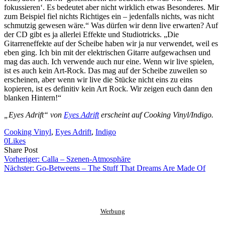
fokussieren‘. Es bedeutet aber nicht wirklich etwas Besonderes. Mir
zum Beispiel fiel nichts Richtiges ein – jedenfalls nichts, was nicht
schmutzig gewesen wäre.“ Was dürfen wir denn live erwarten? Auf
der CD gibt es ja allerlei Effekte und Studiotricks. „Die
Gitarreneffekte auf der Scheibe haben wir ja nur verwendet, weil es
eben ging. Ich bin mit der elektrischen Gitarre aufgewachsen und
mag das auch. Ich verwende auch nur eine. Wenn wir live spielen,
ist es auch kein Art-Rock. Das mag auf der Scheibe zuweilen so
erscheinen, aber wenn wir live die Stücke nicht eins zu eins
kopieren, ist es definitiv kein Art Rock. Wir zeigen euch dann den
blanken Hintern!“
„Eyes Adrift“ von
Eyes Adrift
erscheint auf Cooking Vinyl/Indigo.
Cooking Vinyl
, 
Eyes Adrift
, 
Indigo
0
Likes
Share
Copy
Send
Share Post
on
URL
Link
Vorheriger:
Calla – Szenen-Atmosphäre
Facebook
to
via
Nächster:
Go-Betweens – The Stuff That Dreams Are Made Of
clipboard
eMail
Werbung