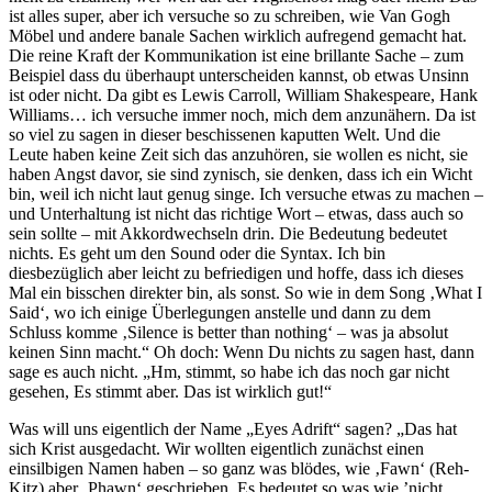
ist alles super, aber ich versuche so zu schreiben, wie Van Gogh
Möbel und andere banale Sachen wirklich aufregend gemacht hat.
Die reine Kraft der Kommunikation ist eine brillante Sache – zum
Beispiel dass du überhaupt unterscheiden kannst, ob etwas Unsinn
ist oder nicht. Da gibt es Lewis Carroll, William Shakespeare, Hank
Williams… ich versuche immer noch, mich dem anzunähern. Da ist
so viel zu sagen in dieser beschissenen kaputten Welt. Und die
Leute haben keine Zeit sich das anzuhören, sie wollen es nicht, sie
haben Angst davor, sie sind zynisch, sie denken, dass ich ein Wicht
bin, weil ich nicht laut genug singe. Ich versuche etwas zu machen –
und Unterhaltung ist nicht das richtige Wort – etwas, dass auch so
sein sollte – mit Akkordwechseln drin. Die Bedeutung bedeutet
nichts. Es geht um den Sound oder die Syntax. Ich bin
diesbezüglich aber leicht zu befriedigen und hoffe, dass ich dieses
Mal ein bisschen direkter bin, als sonst. So wie in dem Song ‚What I
Said‘, wo ich einige Überlegungen anstelle und dann zu dem
Schluss komme ‚Silence is better than nothing‘ – was ja absolut
keinen Sinn macht.“ Oh doch: Wenn Du nichts zu sagen hast, dann
sage es auch nicht. „Hm, stimmt, so habe ich das noch gar nicht
gesehen, Es stimmt aber. Das ist wirklich gut!“
Was will uns eigentlich der Name „Eyes Adrift“ sagen? „Das hat
sich Krist ausgedacht. Wir wollten eigentlich zunächst einen
einsilbigen Namen haben – so ganz was blödes, wie ‚Fawn‘ (Reh-
Kitz) aber ‚Phawn‘ geschrieben. Es bedeutet so was wie ’nicht