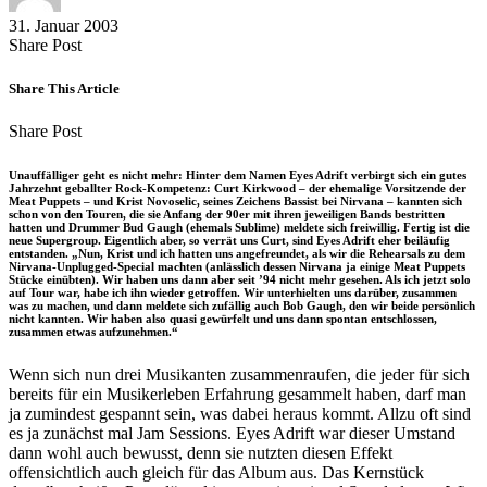
31. Januar 2003
Share
Copy
Send
Share Post
on
URL
Link
Facebook
to
via
Share This Article
clipboard
eMail
Share
Copy
Send
Share Post
on
URL
Link
Facebook
to
via
Unauffälliger geht es nicht mehr: Hinter dem Namen Eyes Adrift verbirgt sich ein gutes
clipboard
eMail
Jahrzehnt geballter Rock-Kompetenz: Curt Kirkwood – der ehemalige Vorsitzende der
Meat Puppets – und Krist Novoselic, seines Zeichens Bassist bei Nirvana – kannten sich
schon von den Touren, die sie Anfang der 90er mit ihren jeweiligen Bands bestritten
hatten und Drummer Bud Gaugh (ehemals Sublime) meldete sich freiwillig. Fertig ist die
neue Supergroup. Eigentlich aber, so verrät uns Curt, sind Eyes Adrift eher beiläufig
entstanden. „Nun, Krist und ich hatten uns angefreundet, als wir die Rehearsals zu dem
Nirvana-Unplugged-Special machten (anlässlich dessen Nirvana ja einige Meat Puppets
Stücke einübten). Wir haben uns dann aber seit ’94 nicht mehr gesehen. Als ich jetzt solo
auf Tour war, habe ich ihn wieder getroffen. Wir unterhielten uns darüber, zusammen
was zu machen, und dann meldete sich zufällig auch Bob Gaugh, den wir beide persönlich
nicht kannten. Wir haben also quasi gewürfelt und uns dann spontan entschlossen,
zusammen etwas aufzunehmen.“
Wenn sich nun drei Musikanten zusammenraufen, die jeder für sich
bereits für ein Musikerleben Erfahrung gesammelt haben, darf man
ja zumindest gespannt sein, was dabei heraus kommt. Allzu oft sind
es ja zunächst mal Jam Sessions. Eyes Adrift war dieser Umstand
dann wohl auch bewusst, denn sie nutzten diesen Effekt
offensichtlich auch gleich für das Album aus. Das Kernstück