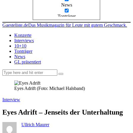
News
Tonträger
Gaesteliste.de
Das Musikmagazin für Leute mit gutem Geschmack.
Konzerte
Interviews
10+10
Tonträger
News
GL präsentiert
facebook-
instagramm
rss
1
Eyes Adrift (Foto: Michael Halsband)
Interview
Eyes Adrift – Jenseits der Unterhaltung
Ullrich Maurer