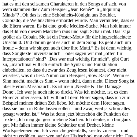
hat es mit den seltsamen Charakteren in den Songs auf sich, von
wem stammen die? Zum Beispiel „Jean Renée“ in „Inquiring
Minds“? „Oh das ist eine Schönheits-Königin aus Boulder,
Colorado, die Weihnachten ermordet wurde. Man vermutete, dass es
die Eltern waren. Es ist eine große Medien-Sache. Man holt immer
das Bild von diesem Mädchen raus und sagt: Schau mal. Das ist ja
größer als Cobain. Sie ist ein Poster-Motiv für die hingeschlachtete
Unschuld. Und darum geht es auch in dem Song. Es geht auch um
Ironie – denn wir singen auch über ihre Mutti.“ Es ist denn wichtig,
dass Songtexte unverständlich – oder sagen wir mal „offen für
Interpretationen“ sind? „Das war mal wichtig für mich“, gibt Curt
zu, „manchmal will ich einfach die Syntax und Punktuation
einbehalten, so dass du zwar das Zeug lesen könntest, aber nicht
wüsstest, was du liest. Nimm zum Beispiel ‚Slow-Race‘: Wenn es
Sinn macht, macht es Sinn – wenn nicht, dann nicht. Dieser Song ist
über Heroin-Missbrauch. Es ist mein ‚Needle & The Damage
Done‘. Ich war ja noch nie so direkt. Was ich möchte, ist, es dem
Hörer zu überlassen. Ich will nicht dem Hörer sagen, dass ich zum
Beispiel meinen dritten Zeh liebe. Ich möchte dem Hörer sagen,
dass sie mich in Ruhe lassen sollen – und zwar, weil ja schon alles
gesagt worden ist.“ Was ist denn jetzt bitteschön die Funktion der
Texte? „Ich mag gut geschriebene Sachen. Ich denke, ich bin ganz
gut. Mir fallen immer kleine Schlenker und Dreher, kleine
Wortspielereien ein. Ich versuche jedenfalls, kreativ zu sein – und
nicht zu erzählen, wer wen auf der Highschool mag oder nicht. Das