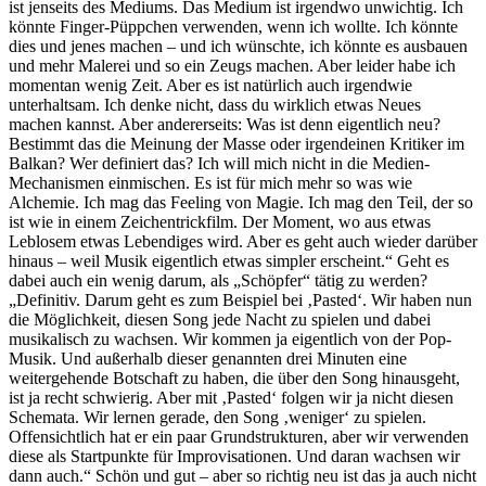
ist jenseits des Mediums. Das Medium ist irgendwo unwichtig. Ich
könnte Finger-Püppchen verwenden, wenn ich wollte. Ich könnte
dies und jenes machen – und ich wünschte, ich könnte es ausbauen
und mehr Malerei und so ein Zeugs machen. Aber leider habe ich
momentan wenig Zeit. Aber es ist natürlich auch irgendwie
unterhaltsam. Ich denke nicht, dass du wirklich etwas Neues
machen kannst. Aber andererseits: Was ist denn eigentlich neu?
Bestimmt das die Meinung der Masse oder irgendeinen Kritiker im
Balkan? Wer definiert das? Ich will mich nicht in die Medien-
Mechanismen einmischen. Es ist für mich mehr so was wie
Alchemie. Ich mag das Feeling von Magie. Ich mag den Teil, der so
ist wie in einem Zeichentrickfilm. Der Moment, wo aus etwas
Leblosem etwas Lebendiges wird. Aber es geht auch wieder darüber
hinaus – weil Musik eigentlich etwas simpler erscheint.“ Geht es
dabei auch ein wenig darum, als „Schöpfer“ tätig zu werden?
„Definitiv. Darum geht es zum Beispiel bei ‚Pasted‘. Wir haben nun
die Möglichkeit, diesen Song jede Nacht zu spielen und dabei
musikalisch zu wachsen. Wir kommen ja eigentlich von der Pop-
Musik. Und außerhalb dieser genannten drei Minuten eine
weitergehende Botschaft zu haben, die über den Song hinausgeht,
ist ja recht schwierig. Aber mit ‚Pasted‘ folgen wir ja nicht diesen
Schemata. Wir lernen gerade, den Song ‚weniger‘ zu spielen.
Offensichtlich hat er ein paar Grundstrukturen, aber wir verwenden
diese als Startpunkte für Improvisationen. Und daran wachsen wir
dann auch.“ Schön und gut – aber so richtig neu ist das ja auch nicht