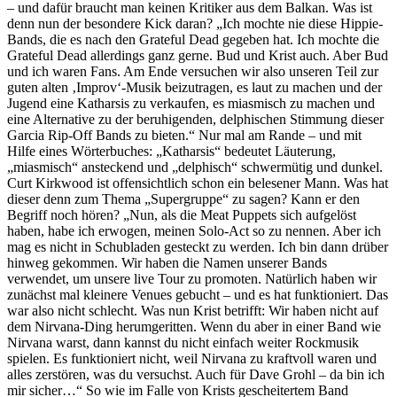
– und dafür braucht man keinen Kritiker aus dem Balkan. Was ist
denn nun der besondere Kick daran? „Ich mochte nie diese Hippie-
Bands, die es nach den Grateful Dead gegeben hat. Ich mochte die
Grateful Dead allerdings ganz gerne. Bud und Krist auch. Aber Bud
und ich waren Fans. Am Ende versuchen wir also unseren Teil zur
guten alten ‚Improv‘-Musik beizutragen, es laut zu machen und der
Jugend eine Katharsis zu verkaufen, es miasmisch zu machen und
eine Alternative zu der beruhigenden, delphischen Stimmung dieser
Garcia Rip-Off Bands zu bieten.“ Nur mal am Rande – und mit
Hilfe eines Wörterbuches: „Katharsis“ bedeutet Läuterung,
„miasmisch“ ansteckend und „delphisch“ schwermütig und dunkel.
Curt Kirkwood ist offensichtlich schon ein belesener Mann. Was hat
dieser denn zum Thema „Supergruppe“ zu sagen? Kann er den
Begriff noch hören? „Nun, als die Meat Puppets sich aufgelöst
haben, habe ich erwogen, meinen Solo-Act so zu nennen. Aber ich
mag es nicht in Schubladen gesteckt zu werden. Ich bin dann drüber
hinweg gekommen. Wir haben die Namen unserer Bands
verwendet, um unsere live Tour zu promoten. Natürlich haben wir
zunächst mal kleinere Venues gebucht – und es hat funktioniert. Das
war also nicht schlecht. Was nun Krist betrifft: Wir haben nicht auf
dem Nirvana-Ding herumgeritten. Wenn du aber in einer Band wie
Nirvana warst, dann kannst du nicht einfach weiter Rockmusik
spielen. Es funktioniert nicht, weil Nirvana zu kraftvoll waren und
alles zerstören, was du versuchst. Auch für Dave Grohl – da bin ich
mir sicher…“ So wie im Falle von Krists gescheitertem Band