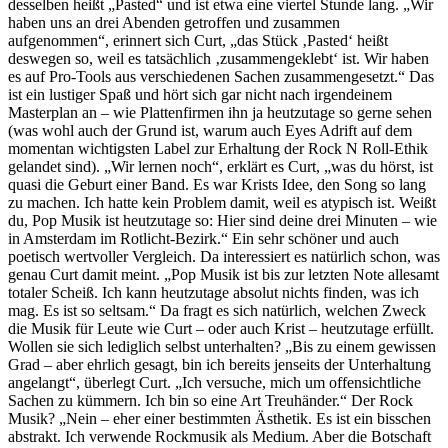
desselben heißt „Pasted“ und ist etwa eine viertel Stunde lang. „Wir
haben uns an drei Abenden getroffen und zusammen
aufgenommen“, erinnert sich Curt, „das Stück ‚Pasted‘ heißt
deswegen so, weil es tatsächlich ‚zusammengeklebt‘ ist. Wir haben
es auf Pro-Tools aus verschiedenen Sachen zusammengesetzt.“ Das
ist ein lustiger Spaß und hört sich gar nicht nach irgendeinem
Masterplan an – wie Plattenfirmen ihn ja heutzutage so gerne sehen
(was wohl auch der Grund ist, warum auch Eyes Adrift auf dem
momentan wichtigsten Label zur Erhaltung der Rock N Roll-Ethik
gelandet sind). „Wir lernen noch“, erklärt es Curt, „was du hörst, ist
quasi die Geburt einer Band. Es war Krists Idee, den Song so lang
zu machen. Ich hatte kein Problem damit, weil es atypisch ist. Weißt
du, Pop Musik ist heutzutage so: Hier sind deine drei Minuten – wie
in Amsterdam im Rotlicht-Bezirk.“ Ein sehr schöner und auch
poetisch wertvoller Vergleich. Da interessiert es natürlich schon, was
genau Curt damit meint. „Pop Musik ist bis zur letzten Note allesamt
totaler Scheiß. Ich kann heutzutage absolut nichts finden, was ich
mag. Es ist so seltsam.“ Da fragt es sich natürlich, welchen Zweck
die Musik für Leute wie Curt – oder auch Krist – heutzutage erfüllt.
Wollen sie sich lediglich selbst unterhalten? „Bis zu einem gewissen
Grad – aber ehrlich gesagt, bin ich bereits jenseits der Unterhaltung
angelangt“, überlegt Curt. „Ich versuche, mich um offensichtliche
Sachen zu kümmern. Ich bin so eine Art Treuhänder.“ Der Rock
Musik? „Nein – eher einer bestimmten Ästhetik. Es ist ein bisschen
abstrakt. Ich verwende Rockmusik als Medium. Aber die Botschaft