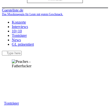
Gaesteliste.de
Das Musikmagazin für Leute mit gutem Geschmack.
Konzerte
Interviews
10+10
Tonträger
News
GL präsentiert
facebook-
instagramm
rss
1
Tonträger