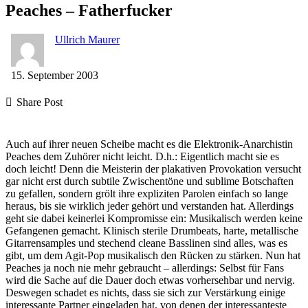
Peaches – Fatherfucker
Ullrich Maurer
15. September 2003
Share Post
Share
Copy
Send
on
URL
Link
Auch auf ihrer neuen Scheibe macht es die Elektronik-Anarchistin
Peaches dem Zuhörer nicht leicht. D.h.: Eigentlich macht sie es
doch leicht! Denn die Meisterin der plakativen Provokation versucht
Facebook
to
via
gar nicht erst durch subtile Zwischentöne und sublime Botschaften
zu gefallen, sondern grölt ihre expliziten Parolen einfach so lange
heraus, bis sie wirklich jeder gehört und verstanden hat. Allerdings
clipboard
eMail
geht sie dabei keinerlei Kompromisse ein: Musikalisch werden keine
Gefangenen gemacht. Klinisch sterile Drumbeats, harte, metallische
Gitarrensamples und stechend cleane Basslinen sind alles, was es
gibt, um dem Agit-Pop musikalisch den Rücken zu stärken. Nun hat
Peaches ja noch nie mehr gebraucht – allerdings: Selbst für Fans
wird die Sache auf die Dauer doch etwas vorhersehbar und nervig.
Deswegen schadet es nichts, dass sie sich zur Verstärkung einige
interessante Partner eingeladen hat, von denen der interessanteste