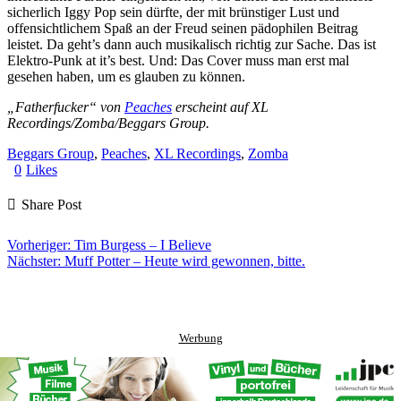
sicherlich Iggy Pop sein dürfte, der mit brünstiger Lust und
offensichtlichem Spaß an der Freud seinen pädophilen Beitrag
leistet. Da geht’s dann auch musikalisch richtig zur Sache. Das ist
Elektro-Punk at it’s best. Und: Das Cover muss man erst mal
gesehen haben, um es glauben zu können.
„Fatherfucker“ von
Peaches
erscheint auf XL
Recordings/Zomba/Beggars Group.
Beggars Group
, 
Peaches
, 
XL Recordings
, 
Zomba
0
Likes
Share Post
Share
Copy
Send
Vorheriger:
Tim Burgess – I Believe
on
URL
Link
Nächster:
Muff Potter – Heute wird gewonnen, bitte.
Facebook
to
via
Werbung
clipboard
eMail