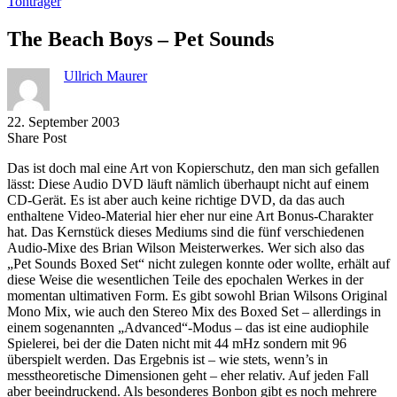
Tonträger
The Beach Boys – Pet Sounds
Ullrich Maurer
22. September 2003
Share
Copy
Send
Share Post
on
URL
Link
Das ist doch mal eine Art von Kopierschutz, den man sich gefallen
Facebook
to
via
lässt: Diese Audio DVD läuft nämlich überhaupt nicht auf einem
clipboard
eMail
CD-Gerät. Es ist aber auch keine richtige DVD, da das auch
enthaltene Video-Material hier eher nur eine Art Bonus-Charakter
hat. Das Kernstück dieses Mediums sind die fünf verschiedenen
Audio-Mixe des Brian Wilson Meisterwerkes. Wer sich also das
„Pet Sounds Boxed Set“ nicht zulegen konnte oder wollte, erhält auf
diese Weise die wesentlichen Teile des epochalen Werkes in der
momentan ultimativen Form. Es gibt sowohl Brian Wilsons Original
Mono Mix, wie auch den Stereo Mix des Boxed Set – allerdings in
einem sogenannten „Advanced“-Modus – das ist eine audiophile
Spielerei, bei der die Daten nicht mit 44 mHz sondern mit 96
überspielt werden. Das Ergebnis ist – wie stets, wenn’s in
messtheoretische Dimensionen geht – eher relativ. Auf jeden Fall
aber beeindruckend. Als besonderes Bonbon gibt es noch mehrere