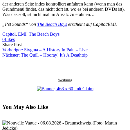
der anderen Seite indes kontrolliert anfahren kann (wenn man das
Grundmenü findet, das nicht dort ist, wo es bei anderen DVDs ist).
Was das soll, ist nicht mal im Ansatz zu erahnen…
„Pet Sounds“ von
The Beach Boys
erscheint auf Capitol/EMI.
Capitol
, 
EMI
, 
The Beach Boys
0
Likes
Share
Copy
Send
Share Post
on
URL
Link
Vorheriger:
Stygma – A History In Pain – Live
Facebook
to
via
Nächster:
The Quill – Hooray! It’s A Deathtrip
clipboard
eMail
Werbung
You May Also Like