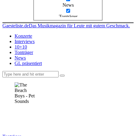
News
Tonträger
Gaesteliste.de
Das Musikmagazin für Leute mit gutem Geschmack.
Konzerte
Interviews
10+10
Tonträger
News
GL präsentiert
facebook-
instagramm
rss
1