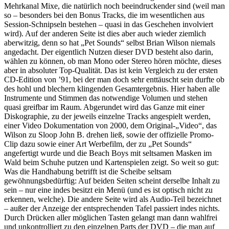
Mehrkanal Mixe, die natürlich noch beeindruckender sind (weil man
so – besonders bei den Bonus Tracks, die im wesentlichen aus
Session-Schnipseln bestehen – quasi in das Geschehen involviert
wird). Auf der anderen Seite ist dies aber auch wieder ziemlich
aberwitzig, denn so hat „Pet Sounds“ selbst Brian Wilson niemals
angedacht. Der eigentlich Nutzen dieser DVD besteht also darin,
wählen zu können, ob man Mono oder Stereo hören möchte, dieses
aber in absoluter Top-Qualität. Das ist kein Vergleich zu der ersten
CD-Edition von ’91, bei der man doch sehr enttäuscht sein durfte ob
des hohl und blechern klingenden Gesamtergebnis. Hier haben alle
Instrumente und Stimmen das notwendige Volumen und stehen
quasi greifbar im Raum. Abgerundet wird das Ganze mit einer
Diskographie, zu der jeweils einzelne Tracks angespielt werden,
einer Video Dokumentation von 2000, dem Original-„Video“, das
Wilson zu Sloop John B. drehen ließ, sowie der offizielle Promo-
Clip dazu sowie einer Art Werbefilm, der zu „Pet Sounds“
angefertigt wurde und die Beach Boys mit seltsamen Masken im
Wald beim Schuhe putzen und Kartenspielen zeigt. So weit so gut:
Was die Handhabung betrifft ist die Scheibe seltsam
gewöhnungsbedürftig: Auf beiden Seiten scheint derselbe Inhalt zu
sein – nur eine indes besitzt ein Menü (und es ist optisch nicht zu
erkennen, welche). Die andere Seite wird als Audio-Teil bezeichnet
– außer der Anzeige der entsprechenden Tafel passiert indes nichts.
Durch Drücken aller möglichen Tasten gelangt man dann wahlfrei
und unkontrolliert zu den einzelnen Parts der DVD – die man auf