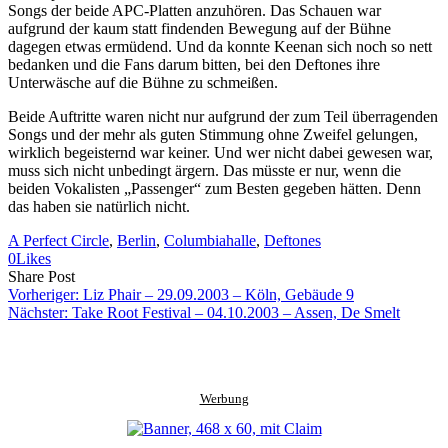
Songs der beide APC-Platten anzuhören. Das Schauen war
aufgrund der kaum statt findenden Bewegung auf der Bühne
dagegen etwas ermüdend. Und da konnte Keenan sich noch so nett
bedanken und die Fans darum bitten, bei den Deftones ihre
Unterwäsche auf die Bühne zu schmeißen.
Beide Auftritte waren nicht nur aufgrund der zum Teil überragenden
Songs und der mehr als guten Stimmung ohne Zweifel gelungen,
wirklich begeisternd war keiner. Und wer nicht dabei gewesen war,
muss sich nicht unbedingt ärgern. Das müsste er nur, wenn die
beiden Vokalisten „Passenger“ zum Besten gegeben hätten. Denn
das haben sie natürlich nicht.
A Perfect Circle
, 
Berlin
, 
Columbiahalle
, 
Deftones
0
Likes
Share
Copy
Send
Share Post
on
URL
Link
Vorheriger:
Liz Phair – 29.09.2003 – Köln, Gebäude 9
Facebook
to
via
Nächster:
Take Root Festival – 04.10.2003 – Assen, De Smelt
clipboard
eMail
Werbung