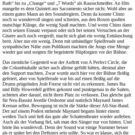
Bath“ bis zu „Change“ und „7 Words“ als Rausschmeißer. An Hits
mangelte es dem Quintett aus Sacramento sicher nicht. Wohl aber an
einem guten Mann an den Soundreglern. Denn da konnte Chino
noch so wundervoll singen und schreien, aus den Boxen quollen
matschige Klänge, die wenig Spaß machten. Und wenn Chino dann
noch seinen Einsatz verpasst oder sich bei seinen Versuchen an der
Gitarre auch noch vergreift, macht sich glatt ein wenig Enttäuschung
breit. Aber nur ein wenig. Denn mit unbändiger Spielfreude und
sympathischer Nähe zum Publikum machten die Jungs eine Menge
wieder gut und sorgten für begeisterte Hüpforgien vor der Bühne.
Das ziemliche Gegenteil war der Auftritt von A Perfect Circle, die
die Columbiahalle sicher auch alleine gefüllt hätten, diesmal aber
den Support machten. Zwar wurde auch hier vor der Bühne fleißig
gefeiert, aber von Spielfreude war bis auf einen fleißig auf die
Drums prügelnden Josh Freese nicht viel zu erkennen. James Iha
und Billy Howerdell griffen gekonnt und punktgenau in die Saiten,
achteten aber darauf, nicht ihren Platz zu verlassen. Das gleiche galt
für Neu-Bassist Jeordie Orsborne und natürlich Maynard James
Keenan selbst. Bewegung ist nicht die Stärke dieser All-Star-Band.
Der auf einem Podest stehende Maynard begann hinter einem
weißen Tuch und ließ das gute alte Schattentheater wieder aufleben.
Auch als der Vorhang fiel, sah man den Sänger nur von hinten. Und
hörte ihn wundervoll. Denn der Sound war einige Nummer besser
als er später bei den Deftones sein sollte. So war es klasse, sich die