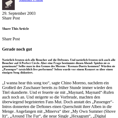
29. September 2003
Share
Copy
Send
Share Post
on
URL
Link
Facebook
to
via
Share This Article
clipboard
eMail
Share
Copy
Send
Share Post
on
URL
Link
Facebook
to
via
Gerade noch gut
clipboard
eMail
Natürlich freuten sich alle Besucher auf die Deftones. Und natürlich freuten sich auch alle
Besucher auf A Perfect Circle. Aber eine Frage bestimmte diesen Abend: Spielen sie es
gemeinsam? Sollte man in den Genuss des Moreno / Keenan-Duetts kommen? Würden sie
„Passenger“ tatsächlich live performen? Selten wurde vor einem Konzert so über einen
einzigen Song diskutiert.
„I wanna hear this song too“, sagte Chino Moreno, nachdem ein
Großteil der Zuschauer bereits zu früher Stunde immer wieder den
Titel skandierte. Und er feuerte sie mit „Maynard, Maynard“-Rufen
auch noch an. Und steigerte so die Vorfreude, machten den
überwiegend begeisterten Fans Mut. Doch anstatt des „Passenger“-
Intros donnerten die Deftones einen Querschnitt ihrer Alben in die
Menge. Angefangen mit „Minerva“ über „My Own Summer (Shove
It)“, „Around The Fur“, die neue Single „Hexagram“, „Digital