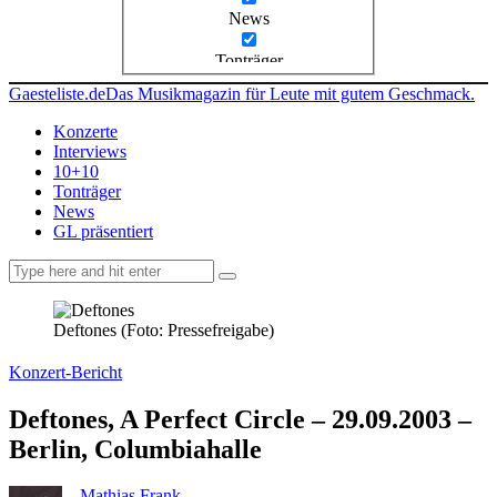
News
Tonträger
Gaesteliste.de
Das Musikmagazin für Leute mit gutem Geschmack.
Konzerte
Interviews
10+10
Tonträger
News
GL präsentiert
facebook-
instagramm
rss
1
Deftones (Foto: Pressefreigabe)
Konzert-Bericht
Deftones, A Perfect Circle – 29.09.2003 –
Berlin, Columbiahalle
Mathias Frank