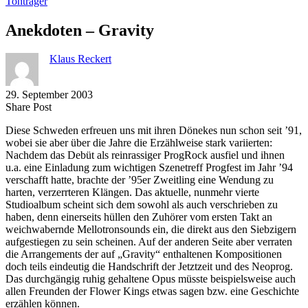
Tonträger
Anekdoten – Gravity
Klaus Reckert
29. September 2003
Share
Copy
Send
Share Post
on
URL
Link
Diese Schweden erfreuen uns mit ihren Dönekes nun schon seit ’91,
Facebook
to
via
wobei sie aber über die Jahre die Erzählweise stark variierten:
clipboard
eMail
Nachdem das Debüt als reinrassiger ProgRock ausfiel und ihnen
u.a. eine Einladung zum wichtigen Szenetreff Progfest im Jahr ’94
verschafft hatte, brachte der ’95er Zweitling eine Wendung zu
harten, verzerrteren Klängen. Das aktuelle, nunmehr vierte
Studioalbum scheint sich dem sowohl als auch verschrieben zu
haben, denn einerseits hüllen den Zuhörer vom ersten Takt an
weichwabernde Mellotronsounds ein, die direkt aus den Siebzigern
aufgestiegen zu sein scheinen. Auf der anderen Seite aber verraten
die Arrangements der auf „Gravity“ enthaltenen Kompositionen
doch teils eindeutig die Handschrift der Jetztzeit und des Neoprog.
Das durchgängig ruhig gehaltene Opus müsste beispielsweise auch
allen Freunden der Flower Kings etwas sagen bzw. eine Geschichte
erzählen können.