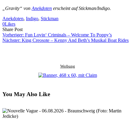
„Gravity“ von
Anekdoten
erscheint auf Stickman/Indigo.
Anekdoten
, 
Indigo
, 
Stickman
0
Likes
Share
Copy
Send
Share Post
on
URL
Link
Vorheriger:
Fun Lovin‘ Criminals – Welcome To Poppy’s
Facebook
to
via
Nächster:
King Creosote – Kenny And Beth’s Musikal Boat Rides
clipboard
eMail
Werbung
You May Also Like