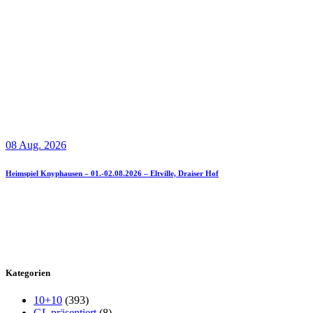
08 Aug. 2026
Heimspiel Knyphausen – 01.-02.08.2026 – Eltville, Draiser Hof
Kategorien
10+10
(393)
GL präsentiert
(8)