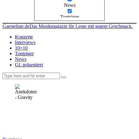
News
Tonträger
Gaesteliste.de
Das Musikmagazin für Leute mit gutem Geschmack.
Konzerte
Interviews
10+10
Tonträger
News
GL präsentiert
facebook-
instagramm
rss
1