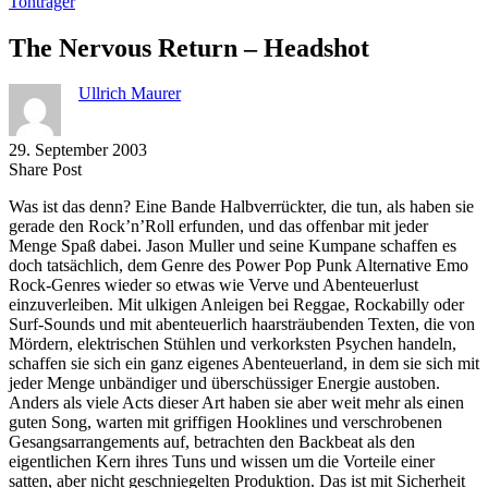
Tonträger
The Nervous Return – Headshot
Ullrich Maurer
29. September 2003
Share
Copy
Send
Share Post
on
URL
Link
Was ist das denn? Eine Bande Halbverrückter, die tun, als haben sie
Facebook
to
via
gerade den Rock’n’Roll erfunden, und das offenbar mit jeder
clipboard
eMail
Menge Spaß dabei. Jason Muller und seine Kumpane schaffen es
doch tatsächlich, dem Genre des Power Pop Punk Alternative Emo
Rock-Genres wieder so etwas wie Verve und Abenteuerlust
einzuverleiben. Mit ulkigen Anleigen bei Reggae, Rockabilly oder
Surf-Sounds und mit abenteuerlich haarsträubenden Texten, die von
Mördern, elektrischen Stühlen und verkorksten Psychen handeln,
schaffen sie sich ein ganz eigenes Abenteuerland, in dem sie sich mit
jeder Menge unbändiger und überschüssiger Energie austoben.
Anders als viele Acts dieser Art haben sie aber weit mehr als einen
guten Song, warten mit griffigen Hooklines und verschrobenen
Gesangsarrangements auf, betrachten den Backbeat als den
eigentlichen Kern ihres Tuns und wissen um die Vorteile einer
satten, aber nicht geschniegelten Produktion. Das ist mit Sicherheit