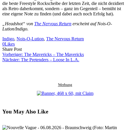
die beste Freestyle Rockscheibe der letzten Zeit, die nicht dezidiert
als Retro daherkommt, sondern – ganz im Gegenteil – bemüht ist
eine eigene Note zu finden (und dabei auch noch Erfolg hat).
„Headshot“ von
The Nervous Return
erscheint auf Nois-O-
Lution/Indigo.
Indigo
, 
Nois-O-Lution
, 
The Nervous Return
0
Likes
Share
Copy
Send
Share Post
on
URL
Link
Vorheriger:
The Mavericks – The Mavericks
Facebook
to
via
Nächster:
The Pretenders – Loose In L.A.
clipboard
eMail
Werbung
You May Also Like