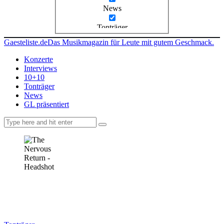
News
Tonträger
Gaesteliste.de
Das Musikmagazin für Leute mit gutem Geschmack.
Konzerte
Interviews
10+10
Tonträger
News
GL präsentiert
facebook-
instagramm
rss
1