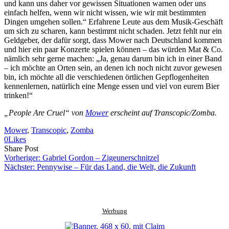
und kann uns daher vor gewissen Situationen warnen oder uns
einfach helfen, wenn wir nicht wissen, wie wir mit bestimmten
Dingen umgehen sollen.“ Erfahrene Leute aus dem Musik-Geschäft
um sich zu scharen, kann bestimmt nicht schaden. Jetzt fehlt nur ein
Geldgeber, der dafür sorgt, dass Mower nach Deutschland kommen
und hier ein paar Konzerte spielen können – das würden Mat & Co.
nämlich sehr gerne machen: „Ja, genau darum bin ich in einer Band
– ich möchte an Orten sein, an denen ich noch nicht zuvor gewesen
bin, ich möchte all die verschiedenen örtlichen Gepflogenheiten
kennenlernen, natürlich eine Menge essen und viel von eurem Bier
trinken!“
„People Are Cruel“ von
Mower
erscheint auf Transcopic/Zomba.
Mower
, 
Transcopic
, 
Zomba
0
Likes
Share
Copy
Send
Share Post
on
URL
Link
Vorheriger:
Gabriel Gordon – Zigeunerschnitzel
Facebook
to
via
Nächster:
Pennywise – Für das Land, die Welt, die Zukunft
clipboard
eMail
Werbung