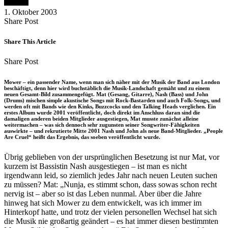
1. Oktober 2003
Share
Copy
Send
Share Post
on
URL
Link
Facebook
to
via
Share This Article
clipboard
eMail
Share
Copy
Send
Share Post
on
URL
Link
Facebook
to
via
Mower – ein passender Name, wenn man sich näher mit der Musik der Band aus London
clipboard
eMail
beschäftigt, denn hier wird buchstäblich die Musik-Landschaft gemäht und zu einem
neuen Gesamt-Bild zusammengefügt. Mat (Gesang, Gitarre), Nash (Bass) und John
(Drums) mischen simple akustische Songs mit Rock-Bastarden und auch Folk-Songs, und
werden oft mit Bands wie den Kinks, Buzzcocks und den Talking Heads verglichen. Ein
erstes Album wurde 2001 veröffentlicht, doch direkt im Anschluss daran sind die
damaligen anderen beiden Mitglieder ausgestiegen, Mat musste zunächst alleine
weitermachen – was sich dennoch sehr zugunsten seiner Songwriter-Fähigkeiten
auswirkte – und rekrutierte Mitte 2001 Nash und John als neue Band-Mitglieder. „People
Are Cruel“ heißt das Ergebnis, das soeben veröffentlicht wurde.
Übrig geblieben von der ursprünglichen Besetzung ist nur Mat, vor
kurzem ist Bassistin Nash ausgestiegen – ist man es nicht
irgendwann leid, so ziemlich jedes Jahr nach neuen Leuten suchen
zu müssen? Mat: „Nunja, es stimmt schon, dass sowas schon recht
nervig ist – aber so ist das Leben nunmal. Aber über die Jahre
hinweg hat sich Mower zu dem entwickelt, was ich immer im
Hinterkopf hatte, und trotz der vielen personellen Wechsel hat sich
die Musik nie großartig geändert – es hat immer diesen bestimmten