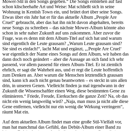
Mower-Stil in den Songs gegeben.“ Die Songs entstehen auf fast
schon klischeehafte Art und Weise: Mat schließt sich in seine
Wohnung in Kentish Town ein, und brütet dort über seine Songs.
Etwas über ein Jahr hat er für das aktuelle Album „People Are
Cruel“ gebraucht, aber das hat ihn nicht davon abgehalten, bereits
neue Songs zu schreiben – das nächste Mower-Album könnte also
schon in sehr naher Zukunft auf uns zukommen. Aber zuvor die
Frage, was es denn mit dem Album-Titel auf sich hat und warum
sind eigentlich die Leute grausam? „Warum Leute grausam sind?
Sie sind es einfach!“, lacht Mat und ergänzt, „‚People Are Cruel‘
war eigentlich der Name eines Songs auf dem Album, wir haben das
dann doch noch geändert – aber die Aussage an sich fand ich sehr
passend, vor allem passend für einen Album-Titel. Er ist ziemlich
ehrlich, er sagt die Wahrheit aus, und er regt die Leute hoffentlich
zum Denken an. Aber warum die Menschen letztendlich grausam
sind, kann ich auch nicht genau beantworten – es steckt in uns allen
drin, in unseren Genen. Vielleicht finden ja mal irgendwann in der
Zukunft die Wissenschaftler einen Weg, diese bestimmten Gene zu
eliminieren.“ Friede, Freude, Eierkuchen die ganze Zeit? Na, ob das
nicht ein wenig langweilig wird? „Naja, man muss ja nicht alle diese
Gene entfernen, vielleicht nur ein wenig die Wirkung verringern“,
räumt Mat ein.
Auf dem aktuellen Album findet man eine große Stil-Vielfalt vor,
man hat manchmal das Gefühl, das Debüt-Album einer Band zu