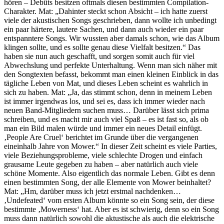
hören – Debüts besitzen oftmals diesen bestimmten Compilation-
Charakter. Mat: „Dahinter steckt schon Absicht – ich hatte zuerst
viele der akustischen Songs geschrieben, dann wollte ich unbedingt
ein paar härtere, lautere Sachen, und dann auch wieder ein paar
entspanntere Songs. Wir wussten aber damals schon, wie das Album
klingen sollte, und es sollte genau diese Vielfalt besitzen.“ Das
haben sie nun auch geschafft, und sorgen somit auch für viel
Abwechslung und perfekte Unterhaltung. Wenn man sich näher mit
den Songtexten befasst, bekommt man einen kleinen Einblick in das
tägliche Leben von Mat, und dieses Leben scheint es wahrlich in
sich zu haben. Mat: „Ja, das stimmt schon, denn in meinem Leben
ist immer irgendwas los, und sei es, dass ich immer wieder nach
neuen Band-Mitgliedern suchen muss… Darüber lässt sich prima
schreiben, und es macht mir auch viel Spaß – es ist fast so, als ob
man ein Bild malen würde und immer ein neues Detail einfügt.
‚People Are Cruel‘ berichtet im Grunde über die vergangenen
eineinhalb Jahre von Mower.“ In dieser Zeit scheint es viele Parties,
viele Beziehungsprobleme, viele schlechte Drogen und einfach
grausame Leute gegeben zu haben – aber natürlich auch viele
schöne Momente. Also eigentlich das normale Leben. Gibt es denn
einen bestimmten Song, der alle Elemente von Mower beinhaltet?
Mat: „Hm, darüber muss ich jetzt erstmal nachdenken…
‚Undefeated‘ vom ersten Album könnte so ein Song sein, der diese
bestimmte ‚Mowerness‘ hat. Aber es ist schwierig, denn so ein Song
muss dann natürlich sowohl die aktustische als auch die elektrische