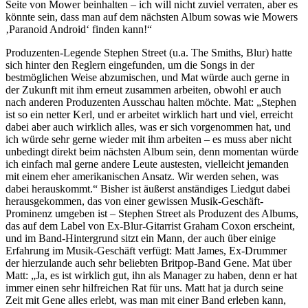
Seite von Mower beinhalten – ich will nicht zuviel verraten, aber es
könnte sein, dass man auf dem nächsten Album sowas wie Mowers
‚Paranoid Android‘ finden kann!“
Produzenten-Legende Stephen Street (u.a. The Smiths, Blur) hatte
sich hinter den Reglern eingefunden, um die Songs in der
bestmöglichen Weise abzumischen, und Mat würde auch gerne in
der Zukunft mit ihm erneut zusammen arbeiten, obwohl er auch
nach anderen Produzenten Ausschau halten möchte. Mat: „Stephen
ist so ein netter Kerl, und er arbeitet wirklich hart und viel, erreicht
dabei aber auch wirklich alles, was er sich vorgenommen hat, und
ich würde sehr gerne wieder mit ihm arbeiten – es muss aber nicht
unbedingt direkt beim nächsten Album sein, denn momentan würde
ich einfach mal gerne andere Leute austesten, vielleicht jemanden
mit einem eher amerikanischen Ansatz. Wir werden sehen, was
dabei herauskommt.“ Bisher ist äußerst anständiges Liedgut dabei
herausgekommen, das von einer gewissen Musik-Geschäft-
Prominenz umgeben ist – Stephen Street als Produzent des Albums,
das auf dem Label von Ex-Blur-Gitarrist Graham Coxon erscheint,
und im Band-Hintergrund sitzt ein Mann, der auch über einige
Erfahrung im Musik-Geschäft verfügt: Matt James, Ex-Drummer
der hierzulande auch sehr beliebten Britpop-Band Gene. Mat über
Matt: „Ja, es ist wirklich gut, ihn als Manager zu haben, denn er hat
immer einen sehr hilfreichen Rat für uns. Matt hat ja durch seine
Zeit mit Gene alles erlebt, was man mit einer Band erleben kann,