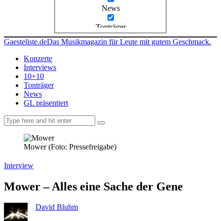
News
Tonträger
Gaesteliste.de
Das Musikmagazin für Leute mit gutem Geschmack.
Konzerte
Interviews
10+10
Tonträger
News
GL präsentiert
facebook-
instagramm
rss
1
Mower (Foto: Pressefreigabe)
Interview
Mower – Alles eine Sache der Gene
David Bluhm