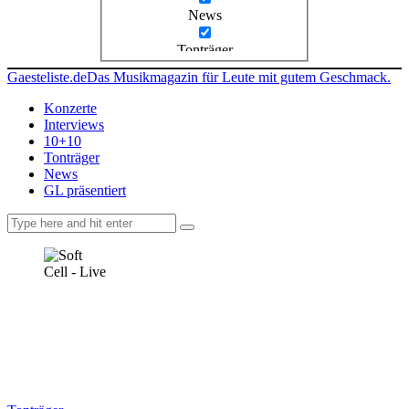
News
Tonträger
Gaesteliste.de
Das Musikmagazin für Leute mit gutem Geschmack.
Konzerte
Interviews
10+10
Tonträger
News
GL präsentiert
facebook-
instagramm
rss
1