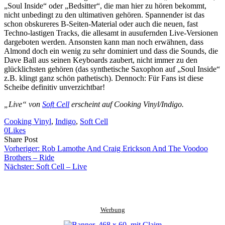
„Soul Inside“ oder „Bedsitter“, die man hier zu hören bekommt,
nicht unbedingt zu den ultimativen gehören. Spannender ist das
schon obskureres B-Seiten-Material oder auch die neuen, fast
Techno-lastigen Tracks, die allesamt in ausufernden Live-Versionen
dargeboten werden. Ansonsten kann man noch erwähnen, dass
Almond doch ein wenig zu sehr dominiert und dass die Sounds, die
Dave Ball aus seinen Keyboards zaubert, nicht immer zu den
glücklichsten gehören (das synthetische Saxophon auf „Soul Inside“
z.B. klingt ganz schön pathetisch). Dennoch: Für Fans ist diese
Scheibe definitiv unverzichtbar!
„Live“ von
Soft Cell
erscheint auf Cooking Vinyl/Indigo.
Cooking Vinyl
, 
Indigo
, 
Soft Cell
0
Likes
Share
Copy
Send
Share Post
on
URL
Link
Vorheriger:
Rob Lamothe And Craig Erickson And The Voodoo
Facebook
to
via
Brothers – Ride
clipboard
eMail
Nächster:
Soft Cell – Live
Werbung