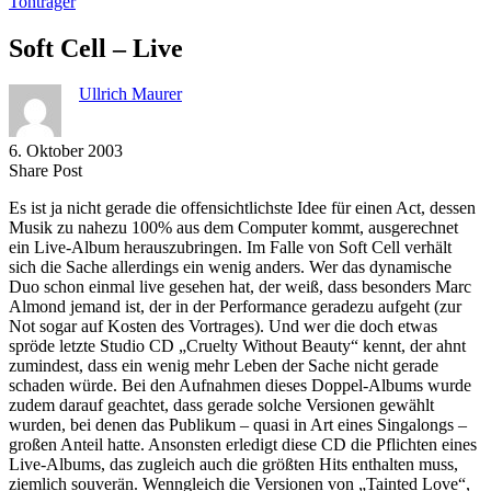
Tonträger
Soft Cell – Live
Ullrich Maurer
6. Oktober 2003
Share
Copy
Send
Share Post
on
URL
Link
Es ist ja nicht gerade die offensichtlichste Idee für einen Act, dessen
Facebook
to
via
Musik zu nahezu 100% aus dem Computer kommt, ausgerechnet
clipboard
eMail
ein Live-Album herauszubringen. Im Falle von Soft Cell verhält
sich die Sache allerdings ein wenig anders. Wer das dynamische
Duo schon einmal live gesehen hat, der weiß, dass besonders Marc
Almond jemand ist, der in der Performance geradezu aufgeht (zur
Not sogar auf Kosten des Vortrages). Und wer die doch etwas
spröde letzte Studio CD „Cruelty Without Beauty“ kennt, der ahnt
zumindest, dass ein wenig mehr Leben der Sache nicht gerade
schaden würde. Bei den Aufnahmen dieses Doppel-Albums wurde
zudem darauf geachtet, dass gerade solche Versionen gewählt
wurden, bei denen das Publikum – quasi in Art eines Singalongs –
großen Anteil hatte. Ansonsten erledigt diese CD die Pflichten eines
Live-Albums, das zugleich auch die größten Hits enthalten muss,
ziemlich souverän. Wenngleich die Versionen von „Tainted Love“,