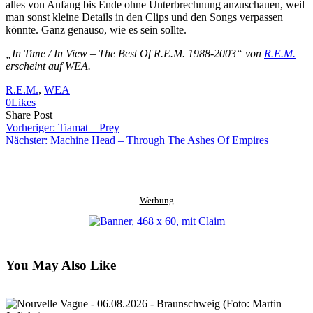
alles von Anfang bis Ende ohne Unterbrechnung anzuschauen, weil
man sonst kleine Details in den Clips und den Songs verpassen
könnte. Ganz genauso, wie es sein sollte.
„In Time / In View – The Best Of R.E.M. 1988-2003“ von
R.E.M.
erscheint auf WEA.
R.E.M.
, 
WEA
0
Likes
Share
Copy
Send
Share Post
on
URL
Link
Vorheriger:
Tiamat – Prey
Facebook
to
via
Nächster:
Machine Head – Through The Ashes Of Empires
clipboard
eMail
Werbung
You May Also Like