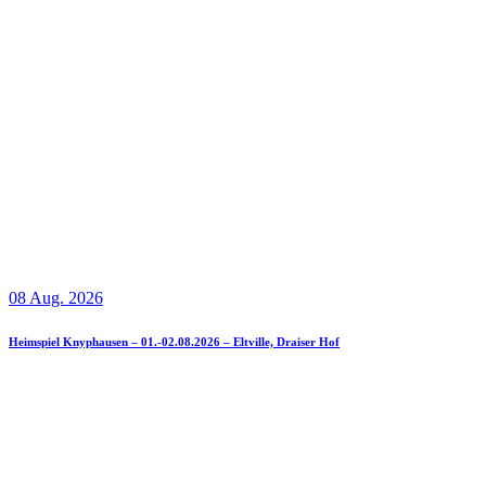
08 Aug. 2026
Heimspiel Knyphausen – 01.-02.08.2026 – Eltville, Draiser Hof