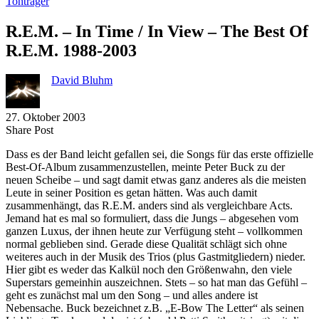
Tonträger
R.E.M. – In Time / In View – The Best Of
R.E.M. 1988-2003
David Bluhm
27. Oktober 2003
Share
Copy
Send
Share Post
on
URL
Link
Dass es der Band leicht gefallen sei, die Songs für das erste offizielle
Facebook
to
via
Best-Of-Album zusammenzustellen, meinte Peter Buck zu der
clipboard
eMail
neuen Scheibe – und sagt damit etwas ganz anderes als die meisten
Leute in seiner Position es getan hätten. Was auch damit
zusammenhängt, das R.E.M. anders sind als vergleichbare Acts.
Jemand hat es mal so formuliert, dass die Jungs – abgesehen vom
ganzen Luxus, der ihnen heute zur Verfügung steht – vollkommen
normal geblieben sind. Gerade diese Qualität schlägt sich ohne
weiteres auch in der Musik des Trios (plus Gastmitgliedern) nieder.
Hier gibt es weder das Kalkül noch den Größenwahn, den viele
Superstars gemeinhin auszeichnen. Stets – so hat man das Gefühl –
geht es zunächst mal um den Song – und alles andere ist
Nebensache. Buck bezeichnet z.B. „E-Bow The Letter“ als seinen