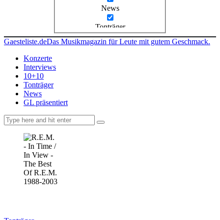
News
Tonträger
Gaesteliste.de
Das Musikmagazin für Leute mit gutem Geschmack.
Konzerte
Interviews
10+10
Tonträger
News
GL präsentiert
facebook-
instagramm
rss
1