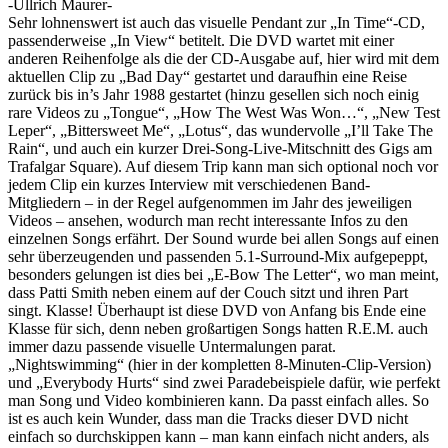
-Ullrich Maurer-
Sehr lohnenswert ist auch das visuelle Pendant zur „In Time“-CD,
passenderweise „In View“ betitelt. Die DVD wartet mit einer
anderen Reihenfolge als die der CD-Ausgabe auf, hier wird mit dem
aktuellen Clip zu „Bad Day“ gestartet und daraufhin eine Reise
zurück bis in’s Jahr 1988 gestartet (hinzu gesellen sich noch einig
rare Videos zu „Tongue“, „How The West Was Won…“, „New Test
Leper“, „Bittersweet Me“, „Lotus“, das wundervolle „I’ll Take The
Rain“, und auch ein kurzer Drei-Song-Live-Mitschnitt des Gigs am
Trafalgar Square). Auf diesem Trip kann man sich optional noch vor
jedem Clip ein kurzes Interview mit verschiedenen Band-
Mitgliedern – in der Regel aufgenommen im Jahr des jeweiligen
Videos – ansehen, wodurch man recht interessante Infos zu den
einzelnen Songs erfährt. Der Sound wurde bei allen Songs auf einen
sehr überzeugenden und passenden 5.1-Surround-Mix aufgepeppt,
besonders gelungen ist dies bei „E-Bow The Letter“, wo man meint,
dass Patti Smith neben einem auf der Couch sitzt und ihren Part
singt. Klasse! Überhaupt ist diese DVD von Anfang bis Ende eine
Klasse für sich, denn neben großartigen Songs hatten R.E.M. auch
immer dazu passende visuelle Untermalungen parat.
„Nightswimming“ (hier in der kompletten 8-Minuten-Clip-Version)
und „Everybody Hurts“ sind zwei Paradebeispiele dafür, wie perfekt
man Song und Video kombinieren kann. Da passt einfach alles. So
ist es auch kein Wunder, dass man die Tracks dieser DVD nicht
einfach so durchskippen kann – man kann einfach nicht anders, als