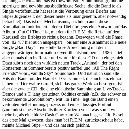
Lieblings-Track – und das ist (obwohl Patti Smith mitsingt) mit die
sperrigste und gewöhnungsbedürftigste Sache, die die Band je als
Single veröffentlicht hat (es ist die Vertonung eines Briefes aus
Stipes Jugendzeit, den dieser heute als unangenehm, aber notwendig
betrachtet). Das ist der Mechanismus, nachdem auch diese
Kompilation funktioniert – deren Titel übrigens eine Antwort auf das
Album „Out Of Time“ ist, mit dem für R.E.M. die Reise auf dem
Karussell des Erfolgs so richtig begann. Deswegen wird die Phase
von ’82-’87 hier auch ausgespart – bis auf eine Ausnahme: Die neue
Single „Bad Day“ – eine bitterböse Abrechnung mit dem
allgegenwärtigen Information-Overkill entstand bereits 1986 – fiel
aber damals durchs Raster und wurde für diese CD neu eingespielt.
Dazu gibt’s noch den wirklich neuen Track „Animal“, der bei den
Konzerten im Sommer bereits positiv auffiel und „All The Right
Friends“ vom „Vanilla Sky“-Soundtrack. Und natürlich sind alle
Hits der Band auf der Haupt-CD versammelt, die auch einzeln zu
haben ist. Der wahre Grund, sich das ganze Werk zu besorgen, ist
aber die zweite CD, die eine eklektische Sammlung an Live-Tracks,
Demos und z.T. lang gesuchten Oddities enthält (z.B. das schwer zu
bekommende „Revolution“). Mit „In Time“ legt die Band einen
vertonten Selbstfindungsprozess und ein schlüssiges Portrait
(zumindest eines Abschnitts ihrer Karriere) vor – was somit weit
mehr ist, als eine bloße Cash Cow zum Weihnachtsgeschäft. Es sei
das erste Mal gewesen, dass man bei R.E.M. zurückgeschaut habe,
meinte Michael Stipe – und das hat sich gelohnt.