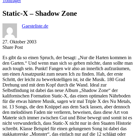
Tonträger
Static-X – Shadow Zone
Gaesteliste.de
27. Oktober 2003
Share
Copy
Send
Share Post
on
URL
Link
Es gibt da so einen Spruch, der besagt: „Nur die Harten kommen in
Facebook
to
via
den Garten.“ Und wenn man sich so geben möchte, dann sollte man
clipboard
eMail
auch tough sein. Punkt! Fangen wir also an innerlich aufzuräumen,
um einen Ansatzpunkt zum neuen Ich zu finden. Hah, der erste
Schritt, der leicht zu bewerkstelligen ist, ist die Musik. 180 Grad
Drehung und mit dem Kopf durch die Wand. Ideal zur
Selbstfindung ist dabei das neue Album „Shadow Zone“ der
kalifornischen Formation Static-X, das einen optimalen Nährboden
für die etwas härtere Musik, sagen wir mal Triple X des Nu Metals,
ist. 13 Songs, die den Knüppel aus dem Sack lassen, aber dennoch
den melodiösen Faden nie verlieren, beweisen, dass diese Art von
Materie sich immer zwischen Gut und Böse bewegt und somit ist es
nicht verwunderlich, dass Static-X nicht nur in den Staaten Historie
schreibt. Klasse Beispiel für einen gelungenen Song ist dabei das
stakkatoreske „Monster“, das einfach nur auf die 12 schlägt oder