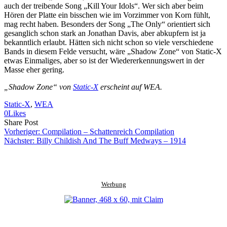
auch der treibende Song „Kill Your Idols“. Wer sich aber beim
Hören der Platte ein bisschen wie im Vorzimmer von Korn fühlt,
mag recht haben. Besonders der Song „The Only“ orientiert sich
gesanglich schon stark an Jonathan Davis, aber abkupfern ist ja
bekanntlich erlaubt. Hätten sich nicht schon so viele verschiedene
Bands in diesem Felde versucht, wäre „Shadow Zone“ von Static-X
etwas Einmaliges, aber so ist der Wiedererkennungswert in der
Masse eher gering.
„Shadow Zone“ von
Static-X
erscheint auf WEA.
Static-X
, 
WEA
0
Likes
Share
Copy
Send
Share Post
on
URL
Link
Vorheriger:
Compilation – Schattenreich Compilation
Facebook
to
via
Nächster:
Billy Childish And The Buff Medways – 1914
clipboard
eMail
Werbung