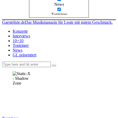
News
Tonträger
Gaesteliste.de
Das Musikmagazin für Leute mit gutem Geschmack.
Konzerte
Interviews
10+10
Tonträger
News
GL präsentiert
facebook-
instagramm
rss
1