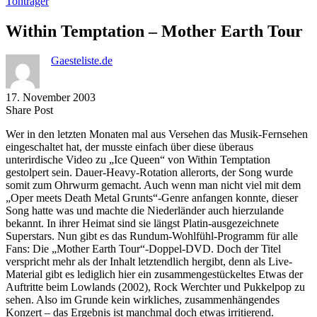
Tonträger
Within Temptation – Mother Earth Tour
Gaesteliste.de
17. November 2003
Share
Copy
Send
Share Post
on
URL
Link
Wer in den letzten Monaten mal aus Versehen das Musik-Fernsehen
Facebook
to
via
eingeschaltet hat, der musste einfach über diese überaus
clipboard
eMail
unterirdische Video zu „Ice Queen“ von Within Temptation
gestolpert sein. Dauer-Heavy-Rotation allerorts, der Song wurde
somit zum Ohrwurm gemacht. Auch wenn man nicht viel mit dem
„Oper meets Death Metal Grunts“-Genre anfangen konnte, dieser
Song hatte was und machte die Niederländer auch hierzulande
bekannt. In ihrer Heimat sind sie längst Platin-ausgezeichnete
Superstars. Nun gibt es das Rundum-Wohlfühl-Programm für alle
Fans: Die „Mother Earth Tour“-Doppel-DVD. Doch der Titel
verspricht mehr als der Inhalt letztendlich hergibt, denn als Live-
Material gibt es lediglich hier ein zusammengestückeltes Etwas der
Auftritte beim Lowlands (2002), Rock Werchter und Pukkelpop zu
sehen. Also im Grunde kein wirkliches, zusammenhängendes
Konzert – das Ergebnis ist manchmal doch etwas irritierend.