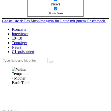
News
Tonträger
Gaesteliste.de
Das Musikmagazin für Leute mit gutem Geschmack.
Konzerte
Interviews
10+10
Tonträger
News
GL präsentiert
facebook-
instagramm
rss
1