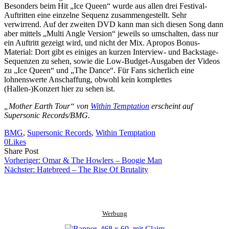
Besonders beim Hit „Ice Queen“ wurde aus allen drei Festival-
Auftritten eine einzelne Sequenz zusammengestellt. Sehr
verwirrend. Auf der zweiten DVD kann man sich diesen Song dann
aber mittels „Multi Angle Version“ jeweils so umschalten, dass nur
ein Auftritt gezeigt wird, und nicht der Mix. Apropos Bonus-
Material: Dort gibt es einiges an kurzen Interview- und Backstage-
Sequenzen zu sehen, sowie die Low-Budget-Ausgaben der Videos
zu „Ice Queen“ und „The Dance“. Für Fans sicherlich eine
lohnenswerte Anschaffung, obwohl kein komplettes
(Hallen-)Konzert hier zu sehen ist.
„Mother Earth Tour“ von
Within Temptation
erscheint auf
Supersonic Records/BMG.
BMG
, 
Supersonic Records
, 
Within Temptation
0
Likes
Share
Copy
Send
Share Post
on
URL
Link
Vorheriger:
Omar & The Howlers – Boogie Man
Facebook
to
via
Nächster:
Hatebreed – The Rise Of Brutality
clipboard
eMail
Werbung