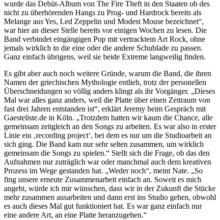
wurde das Debüt-Album von The Fire Theft in den Staaten ob des
nicht zu überhörenden Hangs zu Prog- und Hardrock bereits als
Melange aus Yes, Led Zeppelin und Modest Mouse bezeichnet“,
war hier an dieser Stelle bereits vor einigen Wochen zu lesen. Die
Band verbindet eingängigen Pop mit vertracktem Art Rock, ohne
jemals wirklich in die eine oder die andere Schublade zu passen.
Ganz einfach übrigens, weil sie beide Extreme langweilig finden.
Es gibt aber auch noch weitere Gründe, warum die Band, die ihren
Namen der griechischen Mythologie entlieh, trotz der personellen
Überschneidungen so völlig anders klingt als ihr Vorgänger. „Dieses
Mal war alles ganz anders, weil die Platte über einen Zeitraum von
fast drei Jahren entstanden ist“, erklärt Jeremy beim Gespräch mit
Gaesteliste.de in Köln. „Trotzdem hatten wir kaum die Chance, alle
gemeinsam zeitgleich an den Songs zu arbeiten. Es war also in erster
Linie ein ‚recording project‘, bei dem es nur um die Studioarbeit an
sich ging. Die Band kam nur sehr selten zusammen, um wirklich
gemeinsam die Songs zu spielen.“ Stellt sich die Frage, ob das den
Aufnahmen nur zuträglich war oder manchmal auch dem kreativen
Prozess im Wege gestanden hat. „Weder noch“, meint Nate. „So
fing unsere erneute Zusammenarbeit einfach an. Soweit es mich
angeht, würde ich mir wünschen, dass wir in der Zukunft die Stücke
mehr zusammen ausarbeiten und dann erst ins Studio gehen, obwohl
es auch dieses Mal gut funktioniert hat. Es war ganz einfach nur
eine andere Art, an eine Platte heranzugehen.“