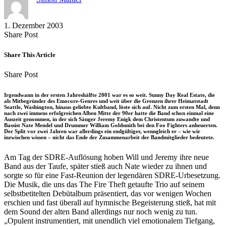
1. Dezember 2003
Share
Copy
Send
Share Post
on
URL
Link
Facebook
to
via
Share This Article
clipboard
eMail
Share
Copy
Send
Share Post
on
URL
Link
Facebook
to
via
Irgendwann in der ersten Jahreshälfte 2001 war es so weit. Sunny Day Real Estate, die
clipboard
eMail
als Mitbegründer des Emocore-Genres und weit über die Grenzen ihrer Heimatstadt
Seattle, Washington, hinaus geliebte Kultband, löste sich auf. Nicht zum ersten Mal, denn
nach zwei immens erfolgreichen Alben Mitte der 90er hatte die Band schon einmal eine
Auszeit genommen, in der sich Sänger Jeremy Enigk dem Christentum zuwandte und
Bassist Nate Mendel und Drummer William Goldsmith bei den Foo Fighters anheuerten.
Der Split vor zwei Jahren war allerdings ein endgültiger, wenngleich er – wie wir
inzwischen wissen – nicht das Ende der Zusammenarbeit der Bandmitglieder bedeutete.
Am Tag der SDRE-Auflösung hoben Will und Jeremy ihre neue
Band aus der Taufe, später stieß auch Nate wieder zu ihnen und
sorgte so für eine Fast-Reunion der legendären SDRE-Urbesetzung.
Die Musik, die uns das The Fire Theft getaufte Trio auf seinem
selbstbetitelten Debütalbum präsentiert, das vor wenigen Wochen
erschien und fast überall auf hymnische Begeisterung stieß, hat mit
dem Sound der alten Band allerdings nur noch wenig zu tun.
„Opulent instrumentiert, mit unendlich viel emotionalem Tiefgang,