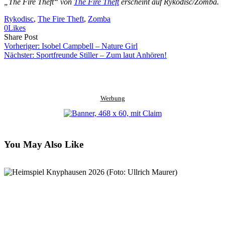
„The Fire Theft“ von
The Fire Theft
erscheint auf Rykodisc/Zomba.
Rykodisc
, 
The Fire Theft
, 
Zomba
0
Likes
Share
Copy
Send
Share Post
on
URL
Link
Vorheriger:
Isobel Campbell – Nature Girl
Facebook
to
via
Nächster:
Sportfreunde Stiller – Zum laut Anhören!
clipboard
eMail
Werbung
You May Also Like