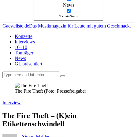
News
Tonträger
Gaesteliste.de
Das Musikmagazin für Leute mit gutem Geschmack.
Konzerte
Interviews
10+10
Tonträger
News
GL präsentiert
facebook-
instagramm
rss
1
The Fire Theft (Foto: Pressefreigabe)
Interview
The Fire Theft – (K)ein
Etikettenschwindel!
Simon Mahler