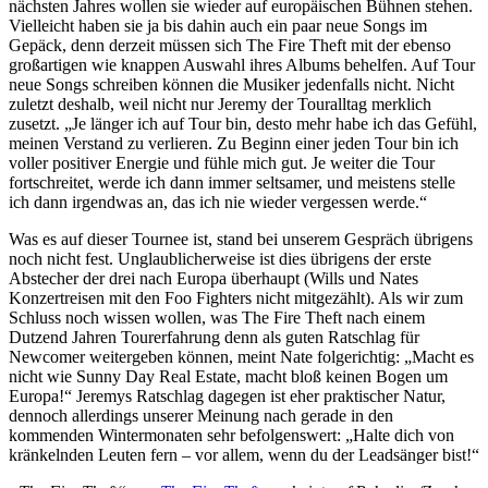
nächsten Jahres wollen sie wieder auf europäischen Bühnen stehen.
Vielleicht haben sie ja bis dahin auch ein paar neue Songs im
Gepäck, denn derzeit müssen sich The Fire Theft mit der ebenso
großartigen wie knappen Auswahl ihres Albums behelfen. Auf Tour
neue Songs schreiben können die Musiker jedenfalls nicht. Nicht
zuletzt deshalb, weil nicht nur Jeremy der Touralltag merklich
zusetzt. „Je länger ich auf Tour bin, desto mehr habe ich das Gefühl,
meinen Verstand zu verlieren. Zu Beginn einer jeden Tour bin ich
voller positiver Energie und fühle mich gut. Je weiter die Tour
fortschreitet, werde ich dann immer seltsamer, und meistens stelle
ich dann irgendwas an, das ich nie wieder vergessen werde.“
Was es auf dieser Tournee ist, stand bei unserem Gespräch übrigens
noch nicht fest. Unglaublicherweise ist dies übrigens der erste
Abstecher der drei nach Europa überhaupt (Wills und Nates
Konzertreisen mit den Foo Fighters nicht mitgezählt). Als wir zum
Schluss noch wissen wollen, was The Fire Theft nach einem
Dutzend Jahren Tourerfahrung denn als guten Ratschlag für
Newcomer weitergeben können, meint Nate folgerichtig: „Macht es
nicht wie Sunny Day Real Estate, macht bloß keinen Bogen um
Europa!“ Jeremys Ratschlag dagegen ist eher praktischer Natur,
dennoch allerdings unserer Meinung nach gerade in den
kommenden Wintermonaten sehr befolgenswert: „Halte dich von
kränkelnden Leuten fern – vor allem, wenn du der Leadsänger bist!“