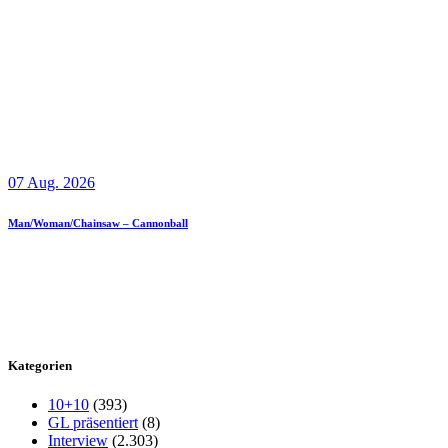
07 Aug. 2026
Man/Woman/Chainsaw – Cannonball
Kategorien
10+10
(393)
GL präsentiert
(8)
Interview
(2.303)