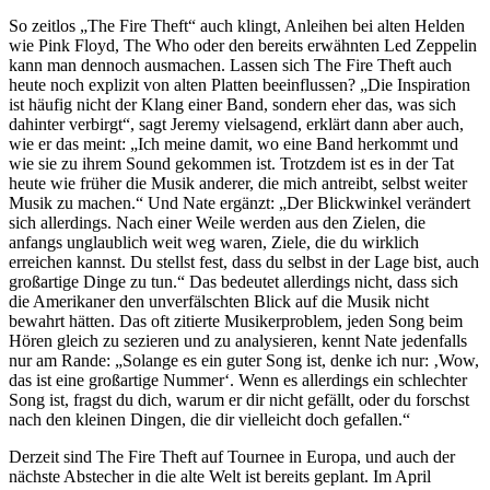
So zeitlos „The Fire Theft“ auch klingt, Anleihen bei alten Helden
wie Pink Floyd, The Who oder den bereits erwähnten Led Zeppelin
kann man dennoch ausmachen. Lassen sich The Fire Theft auch
heute noch explizit von alten Platten beeinflussen? „Die Inspiration
ist häufig nicht der Klang einer Band, sondern eher das, was sich
dahinter verbirgt“, sagt Jeremy vielsagend, erklärt dann aber auch,
wie er das meint: „Ich meine damit, wo eine Band herkommt und
wie sie zu ihrem Sound gekommen ist. Trotzdem ist es in der Tat
heute wie früher die Musik anderer, die mich antreibt, selbst weiter
Musik zu machen.“ Und Nate ergänzt: „Der Blickwinkel verändert
sich allerdings. Nach einer Weile werden aus den Zielen, die
anfangs unglaublich weit weg waren, Ziele, die du wirklich
erreichen kannst. Du stellst fest, dass du selbst in der Lage bist, auch
großartige Dinge zu tun.“ Das bedeutet allerdings nicht, dass sich
die Amerikaner den unverfälschten Blick auf die Musik nicht
bewahrt hätten. Das oft zitierte Musikerproblem, jeden Song beim
Hören gleich zu sezieren und zu analysieren, kennt Nate jedenfalls
nur am Rande: „Solange es ein guter Song ist, denke ich nur: ‚Wow,
das ist eine großartige Nummer‘. Wenn es allerdings ein schlechter
Song ist, fragst du dich, warum er dir nicht gefällt, oder du forschst
nach den kleinen Dingen, die dir vielleicht doch gefallen.“
Derzeit sind The Fire Theft auf Tournee in Europa, und auch der
nächste Abstecher in die alte Welt ist bereits geplant. Im April