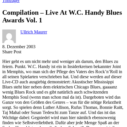
Tonträger
Compilation – Live At W.C. Handy Blues
Awards Vol. 1
Ullrich Maurer
8. Dezember 2003
Share
Copy
Send
Share Post
on
URL
Link
Hier geht es um nicht mehr und weniger als darum, den Blues zu
Facebook
to
via
feiern. Punkt. W.C. Handy ist ein in Insiderkreisen bekannter Joint
clipboard
eMail
in Memphis, wo man sich der Pflege des Vaters des Rock’n’Roll in
all seinen Spielarten verschrieben hat. Und diese werden auf dieser
Live-CD auch ausgiebig demonstriert: Akustischer Mississippi
Blues steht hier neben dem elektrischen Chicago Blues, gaaaanz
wenig Blues Rock und es gibt natürlich auch schwitzenden
Memphis Soul (wenn man schon mal da ist). Dargeboten wird das
Ganze von den Größen des Genres – was für die nötige Relaxtheit
sorgt. So spielen denn Luther Allison, Rufus Thomas, Bonnie Raitt,
Taj Mahal oder Susan Tedeschi zum Tanze auf. Und das ist das
Wichtige dabei: Gegniedel wird man hier nämlich ebensowenig
finden wie Selbstverliebtheit. Dafür aber jede Menge Spaß an der