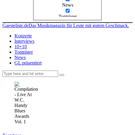
News
Tonträger
Gaesteliste.de
Das Musikmagazin für Leute mit gutem Geschmack.
Konzerte
Interviews
10+10
Tonträger
News
GL präsentiert
facebook-
instagramm
rss
1