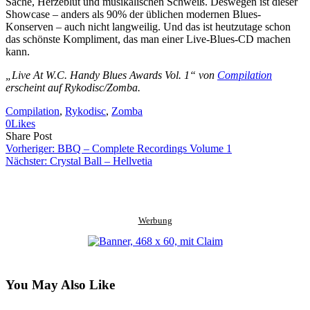
Sache, Herzeblut und musikalischen Schweiß. Deswegen ist dieser
Showcase – anders als 90% der üblichen modernen Blues-
Konserven – auch nicht langweilig. Und das ist heutzutage schon
das schönste Kompliment, das man einer Live-Blues-CD machen
kann.
„Live At W.C. Handy Blues Awards Vol. 1“ von
Compilation
erscheint auf Rykodisc/Zomba.
Compilation
, 
Rykodisc
, 
Zomba
0
Likes
Share
Copy
Send
Share Post
on
URL
Link
Vorheriger:
BBQ – Complete Recordings Volume 1
Facebook
to
via
Nächster:
Crystal Ball – Hellvetia
clipboard
eMail
Werbung
You May Also Like