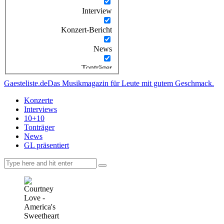
Interview
Konzert-Bericht
News
Tonträger
Gaesteliste.de
Das Musikmagazin für Leute mit gutem Geschmack.
Konzerte
Interviews
10+10
Tonträger
News
GL präsentiert
facebook-
instagramm
rss
1