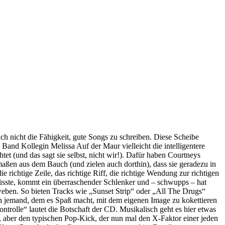
h nicht die Fähigkeit, gute Songs zu schreiben. Diese Scheibe
 Band Kollegin Melissa Auf der Maur vielleicht die intelligentere
tet (und das sagt sie selbst, nicht wir!). Dafür haben Courtneys
aßen aus dem Bauch (und zielen auch dorthin), dass sie geradezu in
richtige Zeile, das richtige Riff, die richtige Wendung zur richtigen
üsste, kommt ein überraschender Schlenker und – schwupps – hat
weben. So bieten Tracks wie „Sunset Strip“ oder „All The Drugs“
ich jemand, dem es Spaß macht, mit dem eigenen Image zu kokettieren
ntrolle“ lautet die Botschaft der CD. Musikalisch geht es hier etwas
t, aber den typischen Pop-Kick, der nun mal den X-Faktor einer jeden