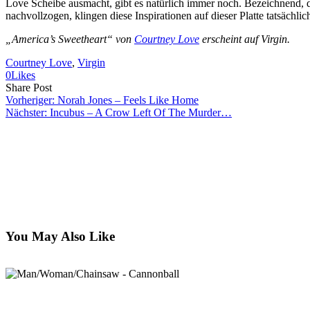
Love Scheibe ausmacht, gibt es natürlich immer noch. Bezeichnend, 
nachvollzogen, klingen diese Inspirationen auf dieser Platte tatsächli
„America’s Sweetheart“ von
Courtney Love
erscheint auf Virgin.
Courtney Love
, 
Virgin
0
Likes
Share
Copy
Send
Share Post
on
URL
Link
Vorheriger:
Norah Jones – Feels Like Home
Facebook
to
via
Nächster:
Incubus – A Crow Left Of The Murder…
clipboard
eMail
You May Also Like