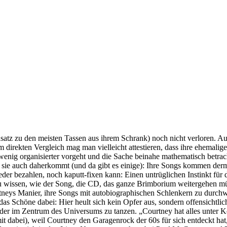
tz zu den meisten Tassen aus ihrem Schrank) noch nicht verloren. Auc
m direkten Vergleich mag man vielleicht attestieren, dass ihre ehemalige
 wenig organisierter vorgeht und die Sache beinahe mathematisch betrach
 sie auch daherkommt (und da gibt es einige): Ihre Songs kommen derm
bezahlen, noch kaputt-fixen kann: Einen untrüglichen Instinkt für die 
zu wissen, wie der Song, die CD, das ganze Brimborium weitergehen m
rtneys Manier, ihre Songs mit autobiographischen Schlenkern zu durch
das Schöne dabei: Hier heult sich kein Opfer aus, sondern offensichtl
 oder im Zentrum des Universums zu tanzen. „Courtney hat alles unter Ko
 mit dabei), weil Courtney den Garagenrock der 60s für sich entdeckt ha