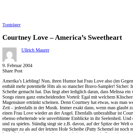
Tonträger
Courtney Love – America’s Sweetheart
Ullrich Maurer
9. Februar 2004
Share
Copy
Send
Share Post
on
URL
Link
Amerika’s Liebling! Nun, ihren Humor hat Frau Love also (im Gegensa
Facebook
to
via
enthält mehr potentielle Hits als so mancher Bravo-Sampler! Sicher: I
clipboard
eMail
Scheibe gemacht hat. Das liegt aber lediglich daran, dass Melissa ein
Songs einen ganz entscheidenden Vorteil: Egal mit welchem Klischee
Magensäure ertränkt scheinen. Denn Courtney hat etwas, was man weder 
Zeit – jedenfalls in der Musik. Immer exakt dann, wenn man glaubt 
einen Frau Love wieder an der Angel. Ebenfalls unbezahlbar ist Cou
ebenso erheiternde wie unverblümte Einblicke in ihr Seelenheil. Und 
und zu spielen. Ständig singt sie z.B. davon, auf der Spitze der Welt
ruppiger zu als auf der letzten Hole Scheibe (Patty Schemel ist noch