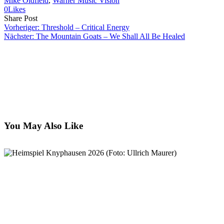
Mike Oldfield
, 
Warner Music Vision
0
Likes
Share
Copy
Send
Share Post
on
URL
Link
Vorheriger:
Threshold – Critical Energy
Facebook
to
via
Nächster:
The Mountain Goats – We Shall All Be Healed
clipboard
eMail
You May Also Like