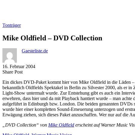
Tonträger
Mike Oldfield – DVD Collection
Gaesteliste.de
16. Februar 2004
Share
Copy
Send
Share Post
on
URL
Link
Ein dickes DVD-Paket kommt hier von Mike Oldfield in die Läden – 
Facebook
to
via
bekanntlich Oldfields Spektakel in Berlin zu Silvester 2000, als er 
clipboard
eMail
Light-Show untermalt wurde. Zur Entstehung gibt es auch ein Intervi
erwehren, dass hier und da mit Playback hantiert wurde – man achte d
aufgeführt in Edinburgh bzw. London. Die beiden genannten DVDs si
wurde hier einer kompletten Sound-Erneuerung unterzogen und erstrah
Erwägung ziehen, sich dieses Paket anzuschaffen. Wer nur auf die Au
„DVD Collection“ von
Mike Oldfield
erscheint auf Warner Music Vis