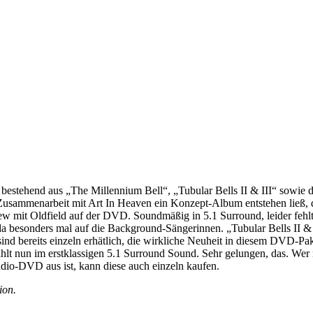
bestehend aus „The Millennium Bell“, „Tubular Bells II & III“ sowie
in Zusammenarbeit mit Art In Heaven ein Konzept-Album entstehen ließ,
ew mit Oldfield auf der DVD. Soundmäßig in 5.1 Surround, leider fehl
a besonders mal auf die Background-Sängerinnen. „Tubular Bells II & I
nd bereits einzeln erhätlich, die wirkliche Neuheit in diesem DVD-P
lt nun im erstklassigen 5.1 Surround Sound. Sehr gelungen, das. Wer n
dio-DVD aus ist, kann diese auch einzeln kaufen.
ion.