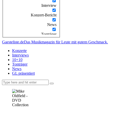
Interview
Konzert-Bericht
News
Tonträger
Gaesteliste.de
Das Musikmagazin für Leute mit gutem Geschmack.
Konzerte
Interviews
10+10
Tonträger
News
GL präsentiert
facebook-
instagramm
rss
1