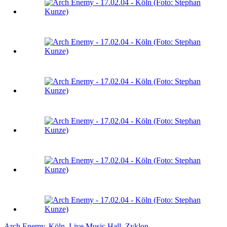
Arch Enemy
, 
Köln
, 
Live Music Hall
, 
Zyklon