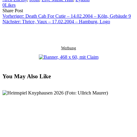
0
Likes
Share
Copy
Send
Share Post
on
URL
Link
Vorheriger:
Death Cab For Cutie – 14.02.2004 – Köln, Gebäude 9
Facebook
to
via
Nächster:
Thrice, Vaux – 17.02.2004 – Hamburg, Logo
clipboard
eMail
Werbung
You May Also Like