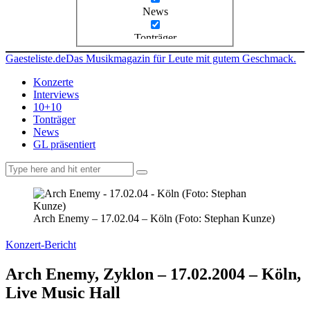
News
Tonträger
Gaesteliste.de
Das Musikmagazin für Leute mit gutem Geschmack.
Konzerte
Interviews
10+10
Tonträger
News
GL präsentiert
facebook-
instagramm
rss
1
Arch Enemy – 17.02.04 – Köln (Foto: Stephan Kunze)
Konzert-Bericht
Arch Enemy, Zyklon – 17.02.2004 – Köln,
Live Music Hall