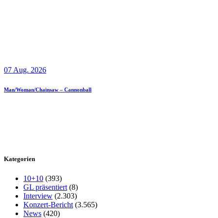
07 Aug. 2026
Man/Woman/Chainsaw – Cannonball
Kategorien
10+10
(393)
GL präsentiert
(8)
Interview
(2.303)
Konzert-Bericht
(3.565)
News
(420)