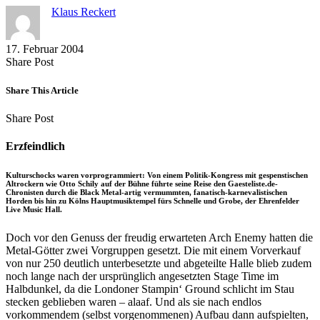
Klaus Reckert
17. Februar 2004
Share
Copy
Send
Share Post
on
URL
Link
Facebook
to
via
Share This Article
clipboard
eMail
Share
Copy
Send
Share Post
on
URL
Link
Facebook
to
via
Erzfeindlich
clipboard
eMail
Kulturschocks waren vorprogrammiert: Von einem Politik-Kongress mit gespenstischen
Altrockern wie Otto Schily auf der Bühne führte seine Reise den Gaesteliste.de-
Chronisten durch die Black Metal-artig vermummten, fanatisch-karnevalistischen
Horden bis hin zu Kölns Hauptmusiktempel fürs Schnelle und Grobe, der Ehrenfelder
Live Music Hall.
Doch vor den Genuss der freudig erwarteten Arch Enemy hatten die
Metal-Götter zwei Vorgruppen gesetzt. Die mit einem Vorverkauf
von nur 250 deutlich unterbesetzte und abgeteilte Halle blieb zudem
noch lange nach der ursprünglich angesetzten Stage Time im
Halbdunkel, da die Londoner Stampin‘ Ground schlicht im Stau
stecken geblieben waren – alaaf. Und als sie nach endlos
vorkommendem (selbst vorgenommenen) Aufbau dann aufspielten,