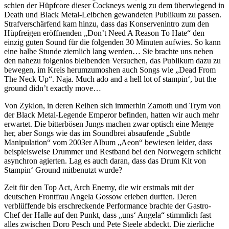
schien der Hüpfcore dieser Cockneys wenig zu dem überwiegend in
Death und Black Metal-Leibchen gewandeten Publikum zu passen.
Strafverschärfend kam hinzu, dass das Konservenintro zum den
Hüpfreigen eröffnenden „Don’t Need A Reason To Hate“ den
einzig guten Sound für die folgenden 30 Minuten aufwies. So kann
eine halbe Stunde ziemlich lang werden… Sie brachte uns neben
den nahezu folgenlos bleibenden Versuchen, das Publikum dazu zu
bewegen, im Kreis herumzumoshen auch Songs wie „Dead From
The Neck Up“. Naja. Much ado and a hell lot of stampin‘, but the
ground didn’t exactly move…
Von Zyklon, in deren Reihen sich immerhin Zamoth und Trym von
der Black Metal-Legende Emperor befinden, hatten wir auch mehr
erwartet. Die bitterbösen Jungs machen zwar optisch eine Menge
her, aber Songs wie das im Soundbrei absaufende „Subtle
Manipulation“ vom 2003er Album „Aeon“ bewiesen leider, dass
beispielsweise Drummer und Restband bei den Norwegern schlicht
asynchron agierten. Lag es auch daran, dass das Drum Kit von
Stampin‘ Ground mitbenutzt wurde?
Zeit für den Top Act, Arch Enemy, die wir erstmals mit der
deutschen Frontfrau Angela Gossow erleben durften. Deren
verblüffende bis erschreckende Performance brachte der Gastro-
Chef der Halle auf den Punkt, dass „uns‘ Angela“ stimmlich fast
alles zwischen Doro Pesch und Pete Steele abdeckt. Die zierliche