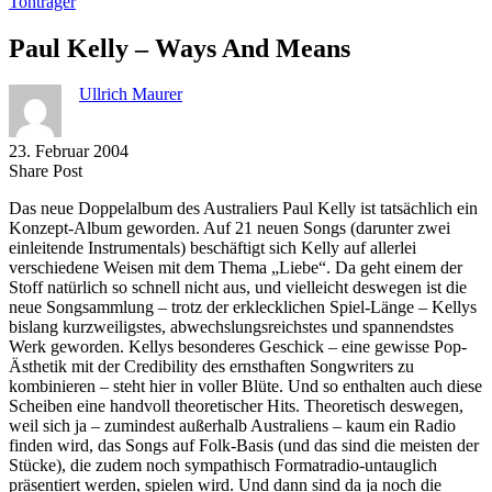
Tonträger
Paul Kelly – Ways And Means
Ullrich Maurer
23. Februar 2004
Share
Copy
Send
Share Post
on
URL
Link
Das neue Doppelalbum des Australiers Paul Kelly ist tatsächlich ein
Facebook
to
via
Konzept-Album geworden. Auf 21 neuen Songs (darunter zwei
clipboard
eMail
einleitende Instrumentals) beschäftigt sich Kelly auf allerlei
verschiedene Weisen mit dem Thema „Liebe“. Da geht einem der
Stoff natürlich so schnell nicht aus, und vielleicht deswegen ist die
neue Songsammlung – trotz der erklecklichen Spiel-Länge – Kellys
bislang kurzweiligstes, abwechslungsreichstes und spannendstes
Werk geworden. Kellys besonderes Geschick – eine gewisse Pop-
Ästhetik mit der Credibility des ernsthaften Songwriters zu
kombinieren – steht hier in voller Blüte. Und so enthalten auch diese
Scheiben eine handvoll theoretischer Hits. Theoretisch deswegen,
weil sich ja – zumindest außerhalb Australiens – kaum ein Radio
finden wird, das Songs auf Folk-Basis (und das sind die meisten der
Stücke), die zudem noch sympathisch Formatradio-untauglich
präsentiert werden, spielen wird. Und dann sind da ja noch die