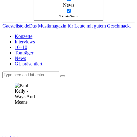
News
Tonträger
Gaesteliste.de
Das Musikmagazin für Leute mit gutem Geschmack.
Konzerte
Interviews
10+10
Tonträger
News
GL präsentiert
facebook-
instagramm
rss
1