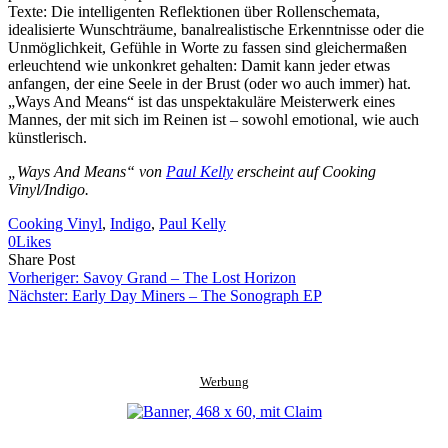
Texte: Die intelligenten Reflektionen über Rollenschemata,
idealisierte Wunschträume, banalrealistische Erkenntnisse oder die
Unmöglichkeit, Gefühle in Worte zu fassen sind gleichermaßen
erleuchtend wie unkonkret gehalten: Damit kann jeder etwas
anfangen, der eine Seele in der Brust (oder wo auch immer) hat.
„Ways And Means“ ist das unspektakuläre Meisterwerk eines
Mannes, der mit sich im Reinen ist – sowohl emotional, wie auch
künstlerisch.
„Ways And Means“ von
Paul Kelly
erscheint auf Cooking
Vinyl/Indigo.
Cooking Vinyl
, 
Indigo
, 
Paul Kelly
0
Likes
Share
Copy
Send
Share Post
on
URL
Link
Vorheriger:
Savoy Grand – The Lost Horizon
Facebook
to
via
Nächster:
Early Day Miners – The Sonograph EP
clipboard
eMail
Werbung