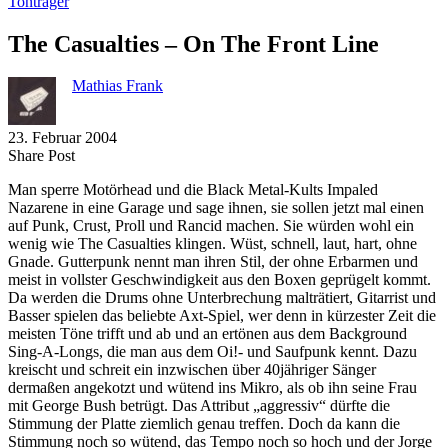
Tonträger
The Casualties – On The Front Line
Mathias Frank
23. Februar 2004
Share
Copy
Send
Share Post
on
URL
Link
Man sperre Motörhead und die Black Metal-Kults Impaled
Facebook
to
via
Nazarene in eine Garage und sage ihnen, sie sollen jetzt mal einen
clipboard
eMail
auf Punk, Crust, Proll und Rancid machen. Sie würden wohl ein
wenig wie The Casualties klingen. Wüst, schnell, laut, hart, ohne
Gnade. Gutterpunk nennt man ihren Stil, der ohne Erbarmen und
meist in vollster Geschwindigkeit aus den Boxen geprügelt kommt.
Da werden die Drums ohne Unterbrechung malträtiert, Gitarrist und
Basser spielen das beliebte Axt-Spiel, wer denn in kürzester Zeit die
meisten Töne trifft und ab und an ertönen aus dem Background
Sing-A-Longs, die man aus dem Oi!- und Saufpunk kennt. Dazu
kreischt und schreit ein inzwischen über 40jähriger Sänger
dermaßen angekotzt und wütend ins Mikro, als ob ihn seine Frau
mit George Bush betrügt. Das Attribut „aggressiv“ dürfte die
Stimmung der Platte ziemlich genau treffen. Doch da kann die
Stimmung noch so wütend, das Tempo noch so hoch und der Jorge