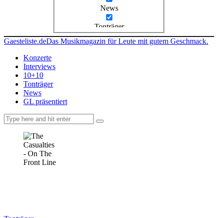
News
Tonträger
Gaesteliste.de
Das Musikmagazin für Leute mit gutem Geschmack.
Konzerte
Interviews
10+10
Tonträger
News
GL präsentiert
facebook-
instagramm
rss
1