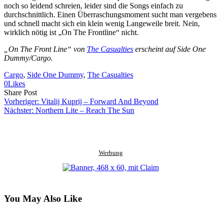
noch so leidend schreien, leider sind die Songs einfach zu
durchschnittlich. Einen Überraschungsmoment sucht man vergebens
und schnell macht sich ein klein wenig Langeweile breit. Nein,
wirklich nötig ist „On The Frontline“ nicht.
„On The Front Line“ von
The Casualties
erscheint auf Side One
Dummy/Cargo.
Cargo
, 
Side One Dummy
, 
The Casualties
0
Likes
Share
Copy
Send
Share Post
on
URL
Link
Vorheriger:
Vitalij Kuprij – Forward And Beyond
Facebook
to
via
Nächster:
Northern Lite – Reach The Sun
clipboard
eMail
Werbung
You May Also Like