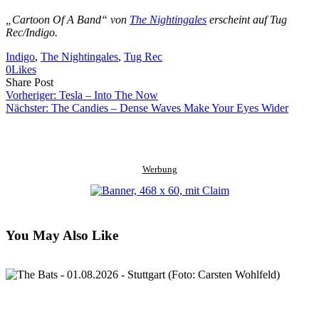
„Cartoon Of A Band“ von
The Nightingales
erscheint auf Tug
Rec/Indigo.
Indigo
, 
The Nightingales
, 
Tug Rec
0
Likes
Share
Copy
Send
Share Post
on
URL
Link
Vorheriger:
Tesla – Into The Now
Facebook
to
via
Nächster:
The Candies – Dense Waves Make Your Eyes Wider
clipboard
eMail
Werbung
You May Also Like