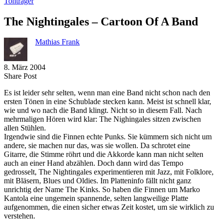
Tonträger
The Nightingales – Cartoon Of A Band
Mathias Frank
8. März 2004
Share
Copy
Send
Share Post
on
URL
Link
Es ist leider sehr selten, wenn man eine Band nicht schon nach den
Facebook
to
via
ersten Tönen in eine Schublade stecken kann. Meist ist schnell klar,
clipboard
eMail
wie und wo nach die Band klingt. Nicht so in diesem Fall. Nach
mehrmaligen Hören wird klar: The Nighingales sitzen zwischen
allen Stühlen.
Irgendwie sind die Finnen echte Punks. Sie kümmern sich nicht um
andere, sie machen nur das, was sie wollen. Da schrotet eine
Gitarre, die Stimme röhrt und die Akkorde kann man nicht selten
auch an einer Hand abzählen. Doch dann wird das Tempo
gedrosselt, The Nightingales experimentieren mit Jazz, mit Folklore,
mit Bläsern, Blues und Oldies. Im Platteninfo fällt nicht ganz
unrichtig der Name The Kinks. So haben die Finnen um Marko
Kantola eine ungemein spannende, selten langweilige Platte
aufgenommen, die einen sicher etwas Zeit kostet, um sie wirklich zu
verstehen.