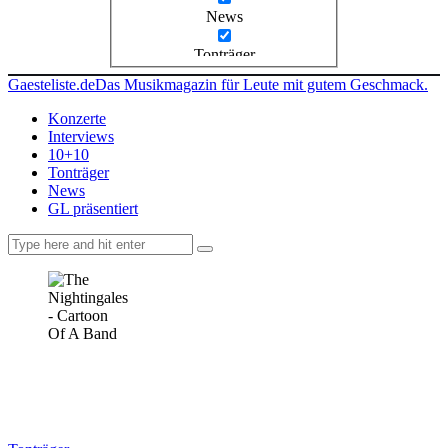
News
Tonträger
Gaesteliste.de
Das Musikmagazin für Leute mit gutem Geschmack.
Konzerte
Interviews
10+10
Tonträger
News
GL präsentiert
facebook-
instagramm
rss
1