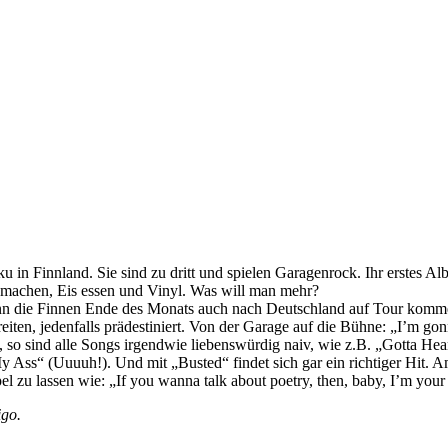
Finnland. Sie sind zu dritt und spielen Garagenrock. Ihr erstes Albu
 machen, Eis essen und Vinyl. Was will man mehr?
enn die Finnen Ende des Monats auch nach Deutschland auf Tour komme
iten, jedenfalls prädestiniert. Von der Garage auf die Bühne: „I’m gon
gal, so sind alle Songs irgendwie liebenswürdig naiv, wie z.B. „Gotta
y Ass“ (Uuuuh!). Und mit „Busted“ findet sich gar ein richtiger Hit.
l zu lassen wie: „If you wanna talk about poetry, then, baby, I’m you
igo.