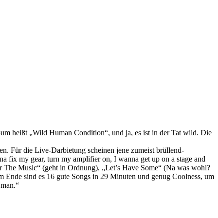
m heißt „Wild Human Condition“, und ja, es ist in der Tat wild. Die
n. Für die Live-Darbietung scheinen jene zumeist brüllend-
na fix my gear, turn my amplifier on, I wanna get up on a stage and
 Hear The Music“ (geht in Ordnung), „Let’s Have Some“ (Na was wohl?
 Am Ende sind es 16 gute Songs in 29 Minuten und genug Coolness, um
r man.“