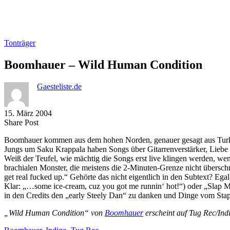
Tonträger
Boomhauer – Wild Human Condition
Gaesteliste.de
15. März 2004
Share
Copy
Send
Share Post
on
URL
Link
Boomhauer kommen aus dem hohen Norden, genauer gesagt aus Turku in 
Facebook
to
via
Jungs um Saku Krappala haben Songs über Gitarrenverstärker, Liebe
clipboard
eMail
Weiß der Teufel, wie mächtig die Songs erst live klingen werden, w
brachialen Monster, die meistens die 2-Minuten-Grenze nicht überschre
get real fucked up.“ Gehörte das nicht eigentlich in den Subtext? E
Klar: „…some ice-cream, cuz you got me runnin‘ hot!“) oder „Slap M
in den Credits den „early Steely Dan“ zu danken und Dinge vom Stape
„Wild Human Condition“ von
Boomhauer
erscheint auf Tug Rec/Ind