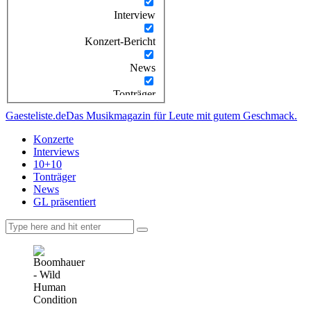
Interview
Konzert-Bericht
News
Tonträger
Gaesteliste.de
Das Musikmagazin für Leute mit gutem Geschmack.
Konzerte
Interviews
10+10
Tonträger
News
GL präsentiert
facebook-
instagramm
rss
1