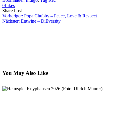
Boomhauer
, 
Indigo
, 
Tug Rec
0
Likes
Share
Copy
Send
Share Post
on
URL
Link
Vorheriger:
Popa Chubby – Peace, Love & Respect
Facebook
to
via
Nächster:
Entwine – DiEversity
clipboard
eMail
You May Also Like