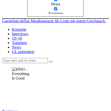
News
Tonträger
Gaesteliste.de
Das Musikmagazin für Leute mit gutem Geschmack.
Konzerte
Interviews
10+10
Tonträger
News
GL präsentiert
facebook-
instagramm
rss
1