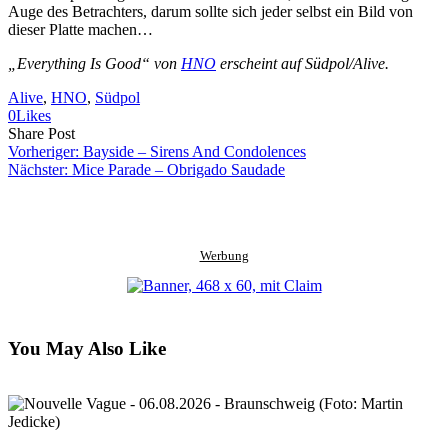
Auge des Betrachters, darum sollte sich jeder selbst ein Bild von
dieser Platte machen…
„Everything Is Good“ von
HNO
erscheint auf Südpol/Alive.
Alive
, 
HNO
, 
Südpol
0
Likes
Share
Copy
Send
Share Post
on
URL
Link
Vorheriger:
Bayside – Sirens And Condolences
Facebook
to
via
Nächster:
Mice Parade – Obrigado Saudade
clipboard
eMail
Werbung
You May Also Like