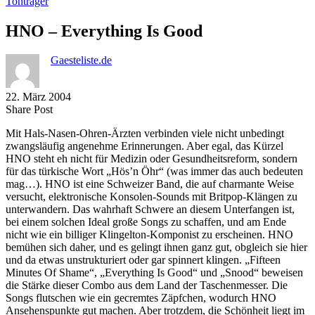
Tonträger
HNO – Everything Is Good
Gaesteliste.de
22. März 2004
Share
Copy
Send
Share Post
on
URL
Link
Mit Hals-Nasen-Ohren-Ärzten verbinden viele nicht unbedingt
Facebook
to
via
zwangsläufig angenehme Erinnerungen. Aber egal, das Kürzel
clipboard
eMail
HNO steht eh nicht für Medizin oder Gesundheitsreform, sondern
für das türkische Wort „Hös’n Öhr“ (was immer das auch bedeuten
mag…). HNO ist eine Schweizer Band, die auf charmante Weise
versucht, elektronische Konsolen-Sounds mit Britpop-Klängen zu
unterwandern. Das wahrhaft Schwere an diesem Unterfangen ist,
bei einem solchen Ideal große Songs zu schaffen, und am Ende
nicht wie ein billiger Klingelton-Komponist zu erscheinen. HNO
bemühen sich daher, und es gelingt ihnen ganz gut, obgleich sie hier
und da etwas unstrukturiert oder gar spinnert klingen. „Fifteen
Minutes Of Shame“, „Everything Is Good“ und „Snood“ beweisen
die Stärke dieser Combo aus dem Land der Taschenmesser. Die
Songs flutschen wie ein gecremtes Zäpfchen, wodurch HNO
Ansehenspunkte gut machen. Aber trotzdem, die Schönheit liegt im