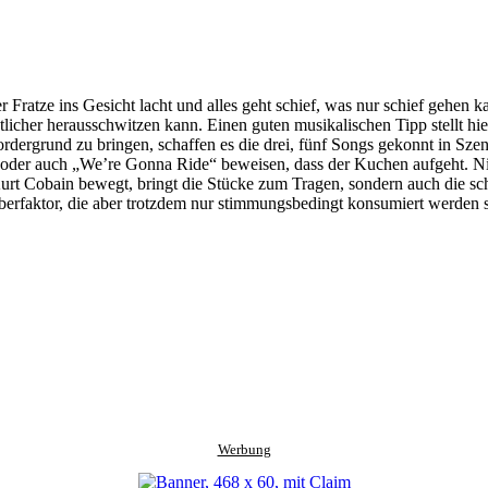
r Fratze ins Gesicht lacht und alles geht schief, was nur schief gehen
icher herausschwitzen kann. Einen guten musikalischen Tipp stellt hierbei
dergrund zu bringen, schaffen es die drei, fünf Songs gekonnt in Szene
l“ oder auch „We’re Gonna Ride“ beweisen, dass der Kuchen aufgeht. N
t Cobain bewegt, bringt die Stücke zum Tragen, sondern auch die schön
aberfaktor, die aber trotzdem nur stimmungsbedingt konsumiert werden s
Werbung