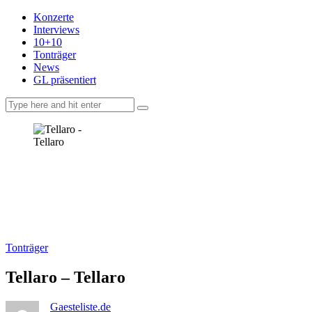
Konzerte
Interviews
10+10
Tonträger
News
GL präsentiert
facebook-
instagramm
rss
1
Tonträger
Tellaro – Tellaro
Gaesteliste.de