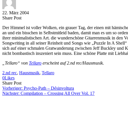
22. März 2004
Share
Copy
Send
Share Post
on
URL
Link
Der Himmel ist voller Wolken, ein grauer Tag, der einen mit hämische
Facebook
to
via
an und ein bisschen in Selbstmitleid baden, damit man es um so ordentl
clipboard
eMail
ihrer minimalistischen Art. die wunderschöne Gitarrenmusik in den Vor
Songwriting in all seiner Reinheit und Songs wie „Puzzle In A Shel
sich auf einer schmalen Gratwanderung zwischen Jeff Buckley und Kur
nicht bombastisch inszeniert sein muss. Eine schöne Platte mit Liebh
„Tellaro“ von
Tellaro
erscheint auf 2.nd rec/Hausmusik.
2.nd rec
, 
Hausmusik
, 
Tellaro
0
Likes
Share
Copy
Send
Share Post
on
URL
Link
Vorheriger:
Psycho-Path – Désinvoltura
Facebook
to
via
Nächster:
Compilation – Crossing All Over Vol. 17
clipboard
eMail