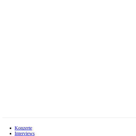
facebook-
instagramm
rss
1
Konzerte
Interviews