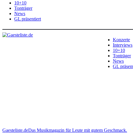
10+10
Tonträger
News
GL präsentiert
Konzerte
Interviews
10+10
Tonträger
News
GL präsent
Gaesteliste.de
Das Musikmagazin für Leute mit gutem Geschmack.