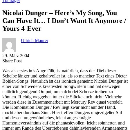
Tonträger
Nicolai Dunger – Here’s My Song, You
Can Have It… I Don’t Want It Anymore /
Yours 4-Ever
Ullrich Maurer
29. März 2004
Share
Copy
Send
Share Post
on
URL
Link
Was als erstes in’s Auge fällt, ist natürlich, dass der Titel dieser
Facebook
to
via
Scheibe länger und gehaltvoller ist, als so mancher Text eines Dieter
clipboard
eMail
Bohlen-Songs. Natürlich ist das ironisch gemeint: Nicolai Dunger ist
einer von Schwedens kreativsten Songwritern und hat deswegen
natürlich genügend Output, um solcherlei Scherze treiben zu
können. Richtig weggeben tut er die Stücke auch nicht: Vielmehr
werden diese in Zusammenarbeit mit Mercury Rev quasi veredelt.
Die Kombination Dunger / Rev liegt zwar nicht auf der Hand,
macht aber durchaus Sinn. Hier treffen Dungers ungezügelter Stil
und dessen ungewöhnliches, leicht angeschrägte
Harmonieverständnis auf die phantasievollen, leicht spinnerten und
immer am Rande des Übertriebenen dahinlavierenden Arrangements