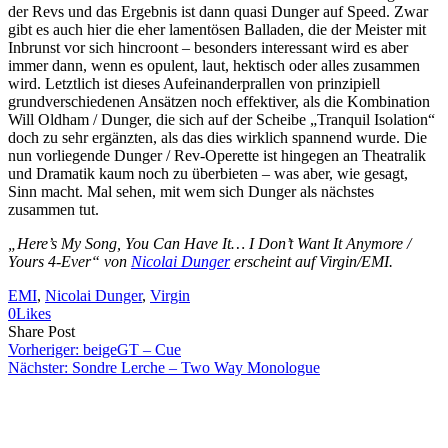
der Revs und das Ergebnis ist dann quasi Dunger auf Speed. Zwar
gibt es auch hier die eher lamentösen Balladen, die der Meister mit
Inbrunst vor sich hincroont – besonders interessant wird es aber
immer dann, wenn es opulent, laut, hektisch oder alles zusammen
wird. Letztlich ist dieses Aufeinanderprallen von prinzipiell
grundverschiedenen Ansätzen noch effektiver, als die Kombination
Will Oldham / Dunger, die sich auf der Scheibe „Tranquil Isolation“
doch zu sehr ergänzten, als das dies wirklich spannend wurde. Die
nun vorliegende Dunger / Rev-Operette ist hingegen an Theatralik
und Dramatik kaum noch zu überbieten – was aber, wie gesagt,
Sinn macht. Mal sehen, mit wem sich Dunger als nächstes
zusammen tut.
„Here’s My Song, You Can Have It… I Don’t Want It Anymore /
Yours 4-Ever“ von
Nicolai Dunger
erscheint auf Virgin/EMI.
EMI
, 
Nicolai Dunger
, 
Virgin
0
Likes
Share
Copy
Send
Share Post
on
URL
Link
Vorheriger:
beigeGT – Cue
Facebook
to
via
Nächster:
Sondre Lerche – Two Way Monologue
clipboard
eMail