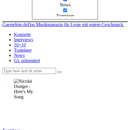
News
Tonträger
Gaesteliste.de
Das Musikmagazin für Leute mit gutem Geschmack.
Konzerte
Interviews
10+10
Tonträger
News
GL präsentiert
facebook-
instagramm
rss
1