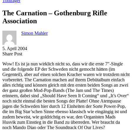
Tonträger
The Carnation – Gothenburg Rifle
Association
Simon Mahler
5. April 2004
Share
Copy
Send
Share Post
on
URL
Link
Wow! Es ist ja nun wirklich nicht so, dass wir die erste 7″-Single
Facebook
to
via
und die folgende EP der Schweden nicht gemocht hätten (im
clipboard
eMail
Gegenteil), aber auf einen solchen Kracher waren wir trotzdem nicht
vorbereitet. The Carnation machen auf ihrem Debütalbum einfach
alles richtig und können gleich mit den ersten beiden Songs an zwei
der ganz großen Mod-Pop-Bands (The Jam und The Times)
erinnern, dabei sind „Should Have Seen It Coming“ und „It’s Over“
noch nicht einmal die besten Songs der Platte! Ohne Atempause
jagen die Schweden hier durch 12 Einheiten der Sorte Power-Pop,
die im Big Star’schen Sinne ebenso klassisch wie eingängig ist und
zudem beweist, wie goldrichtig es war, den Organisten Mads
Husvik zum Einstieg in die Band zu überreden. Wer braucht da
noch Mando Diao oder The Soundtrack Of Our Lives?