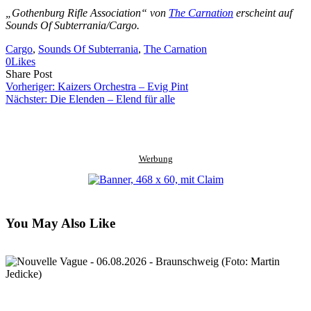
„Gothenburg Rifle Association“ von
The Carnation
erscheint auf
Sounds Of Subterrania/Cargo.
Cargo
, 
Sounds Of Subterrania
, 
The Carnation
0
Likes
Share
Copy
Send
Share Post
on
URL
Link
Vorheriger:
Kaizers Orchestra – Evig Pint
Facebook
to
via
Nächster:
Die Elenden – Elend für alle
clipboard
eMail
Werbung
You May Also Like