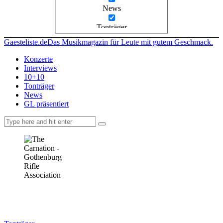
News
Tonträger
Gaesteliste.de
Das Musikmagazin für Leute mit gutem Geschmack.
Konzerte
Interviews
10+10
Tonträger
News
GL präsentiert
facebook-
instagramm
rss
1