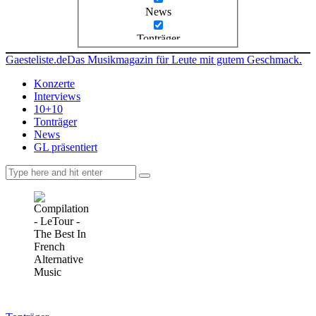
News
Tonträger
Gaesteliste.de
Das Musikmagazin für Leute mit gutem Geschmack.
Konzerte
Interviews
10+10
Tonträger
News
GL präsentiert
facebook-
instagramm
rss
1