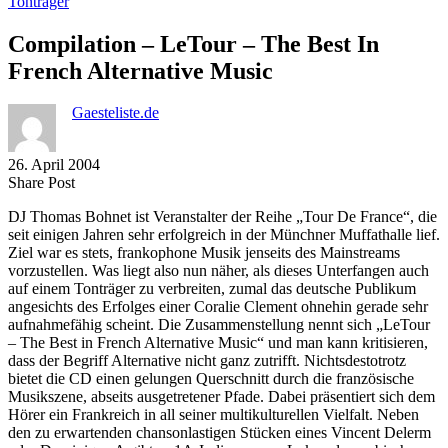
Tonträger
Compilation – LeTour – The Best In
French Alternative Music
Gaesteliste.de
26. April 2004
Share
Copy
Send
Share Post
on
URL
Link
DJ Thomas Bohnet ist Veranstalter der Reihe „Tour De France“, die
Facebook
to
via
seit einigen Jahren sehr erfolgreich in der Münchner Muffathalle lief.
clipboard
eMail
Ziel war es stets, frankophone Musik jenseits des Mainstreams
vorzustellen. Was liegt also nun näher, als dieses Unterfangen auch
auf einem Tonträger zu verbreiten, zumal das deutsche Publikum
angesichts des Erfolges einer Coralie Clement ohnehin gerade sehr
aufnahmefähig scheint. Die Zusammenstellung nennt sich „LeTour
– The Best in French Alternative Music“ und man kann kritisieren,
dass der Begriff Alternative nicht ganz zutrifft. Nichtsdestotrotz
bietet die CD einen gelungen Querschnitt durch die französische
Musikszene, abseits ausgetretener Pfade. Dabei präsentiert sich dem
Hörer ein Frankreich in all seiner multikulturellen Vielfalt. Neben
den zu erwartenden chansonlastigen Stücken eines Vincent Delerm