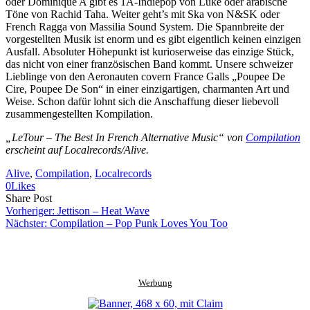
oder Dominique A gibt es 1A-Indiepop von Luke oder arabische
Töne von Rachid Taha. Weiter geht’s mit Ska von N&SK oder
French Ragga von Massilia Sound System. Die Spannbreite der
vorgestellten Musik ist enorm und es gibt eigentlich keinen einzigen
Ausfall. Absoluter Höhepunkt ist kurioserweise das einzige Stück,
das nicht von einer französischen Band kommt. Unsere schweizer
Lieblinge von den Aeronauten covern France Galls „Poupee De
Cire, Poupee De Son“ in einer einzigartigen, charmanten Art und
Weise. Schon dafür lohnt sich die Anschaffung dieser liebevoll
zusammengestellten Kompilation.
„LeTour – The Best In French Alternative Music“ von
Compilation
erscheint auf Localrecords/Alive.
Alive
, 
Compilation
, 
Localrecords
0
Likes
Share
Copy
Send
Share Post
on
URL
Link
Vorheriger:
Jettison – Heat Wave
Facebook
to
via
Nächster:
Compilation – Pop Punk Loves You Too
clipboard
eMail
Werbung