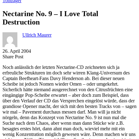
Tonträger
Nectarine No. 9 – I Love Total
Destruction
Ullrich Maurer
26. April 2004
Share
Copy
Send
Share Post
on
URL
Link
Noch anlässlich der letzten Nectarine-CD zeichneten sich ja
Facebook
to
via
erfreuliche Strukturen im doch sehr wirren Klang-Universum des
clipboard
eMail
Captain Beefheart-Fans Davy Henderson ab. Bei dieser neuen
Scheibe ist jedoch Nomen wieder Omen – oder umgekehrt.
Sicherlich hätte niemand ausgerechnet von den Citrusfrüchten eine
eingängige Pop-Scheibe erwartet – aber doch zum Beispiel, dass
über den Verlauf der CD das Versprechen eingelöst würde, dass der
grandiose Opener macht, der sich mit den besten Tracks von – sagen
wir mal – Pavement durchaus messen darf. Man will ja nicht
nörgeln, denn das Konzept von Nectarine No. 9 ist nun mal die
Suche nach dem Chaos, aber wenn man dann Stücke wie z.B.
besagtes erstes hört, dann ahnt man doch, wieviel mehr mit ein
wenig Konzentration möglich gewesen wäre. Denn machen wir uns