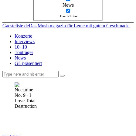
News
Tonträger
Gaesteliste.de
Das Musikmagazin für Leute mit gutem Geschmack.
Konzerte
Interviews
10+10
Tonträger
News
GL präsentiert
facebook-
instagramm
rss
1