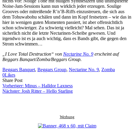
nichts vor: Nölige Töne mit billigen Synthesizern und uninspirierte
Noise-Jam-Sessions kann nun wirklich jeder erzeugen. Soulige
Grooves oder mitreißende R’n’B-Riffs einzustreuen, die sich aus
dem Tohuwabohu schälen und dann im Kopf festsetzen – wie das in
hier in wenigen guten Momenten passiert, ist aber offensichtlich
schon schwieriger. Zu schwierig vielleicht? Mal sehen. Das ist ja
sicherlich nicht die letzte Nectarinen-Scheibe gewesen. Und
irgendwo ist es ja auch wichtig, dass es Bands gibt, die gegen den
Strom schwimmen…
„I Love Total Destruction“ von
Nectarine No. 9
erscheint auf
Beggars Banquet/Zomba/Beggars Group.
Beggars Banquet
, 
Beggars Group
, 
Nectarine No. 9
, 
Zomba
0
Likes
Share
Copy
Send
Share Post
on
URL
Link
Vorheriger:
Minus – Halldor Laxness
Facebook
to
via
Nächster:
Josh Ritter – Hello Starling
clipboard
eMail
Werbung