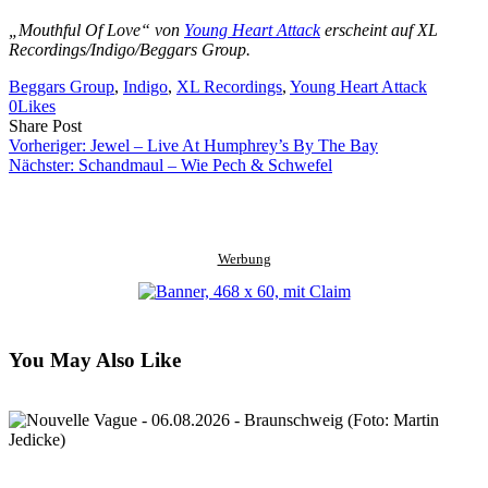
„Mouthful Of Love“ von
Young Heart Attack
erscheint auf XL
Recordings/Indigo/Beggars Group.
Beggars Group
, 
Indigo
, 
XL Recordings
, 
Young Heart Attack
0
Likes
Share
Copy
Send
Share Post
on
URL
Link
Vorheriger:
Jewel – Live At Humphrey’s By The Bay
Facebook
to
via
Nächster:
Schandmaul – Wie Pech & Schwefel
clipboard
eMail
Werbung
You May Also Like