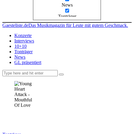
News
Tonträger
Gaesteliste.de
Das Musikmagazin für Leute mit gutem Geschmack.
Konzerte
Interviews
10+10
Tonträger
News
GL präsentiert
facebook-
instagramm
rss
1