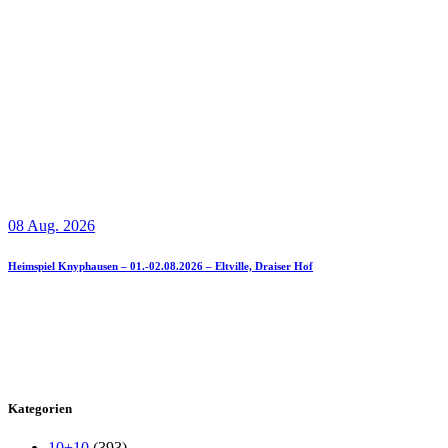
08 Aug. 2026
Heimspiel Knyphausen – 01.-02.08.2026 – Eltville, Draiser Hof
Kategorien
10+10
(393)