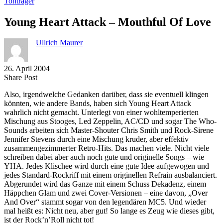
Tonträger
Young Heart Attack – Mouthful Of Love
Ullrich Maurer
26. April 2004
Share
Copy
Send
Share Post
on
URL
Link
Also, irgendwelche Gedanken darüber, dass sie eventuell klingen
Facebook
to
via
könnten, wie andere Bands, haben sich Young Heart Attack
clipboard
eMail
wahrlich nicht gemacht. Unterlegt von einer wohltemperierten
Mischung aus Stooges, Led Zeppelin, AC/CD und sogar The Who-
Sounds arbeiten sich Master-Shouter Chris Smith und Rock-Sirene
Jennifer Stevens durch eine Mischung kruder, aber effektiv
zusammengezimmerter Retro-Hits. Das machen viele. Nicht viele
schreiben dabei aber auch noch gute und originelle Songs – wie
YHA. Jedes Klischee wird durch eine gute Idee aufgewogen und
jedes Standard-Rockriff mit einem originellen Refrain ausbalanciert.
Abgerundet wird das Ganze mit einem Schuss Dekadenz, einem
Häppchen Glam und zwei Cover-Versionen – eine davon, „Over
And Over“ stammt sogar von den legendären MC5. Und wieder
mal heißt es: Nicht neu, aber gut! So lange es Zeug wie dieses gibt,
ist der Rock’n’Roll nicht tot!