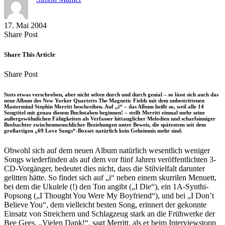
17. Mai 2004
Share
Copy
Send
Share Post
on
URL
Link
Facebook
to
via
Share This Article
clipboard
eMail
Share
Copy
Send
Share Post
on
URL
Link
Facebook
to
via
Stets etwas verschroben, aber nicht selten durch und durch genial – so lässt sich auch das
clipboard
eMail
neue Album des New Yorker Quartetts The Magnetic Fields mit dem unbestrittenen
Mastermind Stephin Merritt beschreiben. Auf „i“ – das Album heißt so, weil alle 14
Songtitel mit genau diesem Buchstaben beginnen! – stellt Merritt einmal mehr seine
außergewöhnlichen Fähigkeiten als Verfasser hittauglicher Melodien und scharfsinniger
Beobachter zwischenmenschlicher Beziehungen unter Beweis, die spätestens seit dem
großartigen „69 Love Songs“-Boxset natürlich kein Geheimnis mehr sind.
Obwohl sich auf dem neuen Album natürlich wesentlich weniger
Songs wiederfinden als auf dem vor fünf Jahren veröffentlichten 3-
CD-Vorgänger, bedeutet dies nicht, dass die Stilvielfalt darunter
gelitten hätte. So findet sich auf „i“ neben einem skurrilen Menuett,
bei dem die Ukulele (!) den Ton angibt („I Die“), ein 1A-Synthi-
Popsong („I Thought You Were My Boyfriend“), und bei „I Don’t
Believe You“, dem vielleicht besten Song, erinnert der gekonnte
Einsatz von Streichern und Schlagzeug stark an die Frühwerke der
Bee Gees. „Vielen Dank!“, sagt Merritt, als er beim Interviewstopp