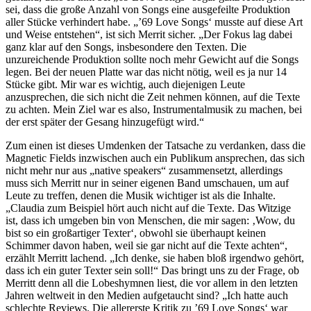
sei, dass die große Anzahl von Songs eine ausgefeilte Produktion
aller Stücke verhindert habe. „’69 Love Songs‘ musste auf diese Art
und Weise entstehen“, ist sich Merrit sicher. „Der Fokus lag dabei
ganz klar auf den Songs, insbesondere den Texten. Die
unzureichende Produktion sollte noch mehr Gewicht auf die Songs
legen. Bei der neuen Platte war das nicht nötig, weil es ja nur 14
Stücke gibt. Mir war es wichtig, auch diejenigen Leute
anzusprechen, die sich nicht die Zeit nehmen können, auf die Texte
zu achten. Mein Ziel war es also, Instrumentalmusik zu machen, bei
der erst später der Gesang hinzugefügt wird.“
Zum einen ist dieses Umdenken der Tatsache zu verdanken, dass die
Magnetic Fields inzwischen auch ein Publikum ansprechen, das sich
nicht mehr nur aus „native speakers“ zusammensetzt, allerdings
muss sich Merritt nur in seiner eigenen Band umschauen, um auf
Leute zu treffen, denen die Musik wichtiger ist als die Inhalte.
„Claudia zum Beispiel hört auch nicht auf die Texte. Das Witzige
ist, dass ich umgeben bin von Menschen, die mir sagen: ‚Wow, du
bist so ein großartiger Texter‘, obwohl sie überhaupt keinen
Schimmer davon haben, weil sie gar nicht auf die Texte achten“,
erzählt Merritt lachend. „Ich denke, sie haben bloß irgendwo gehört,
dass ich ein guter Texter sein soll!“ Das bringt uns zu der Frage, ob
Merritt denn all die Lobeshymnen liest, die vor allem in den letzten
Jahren weltweit in den Medien aufgetaucht sind? „Ich hatte auch
schlechte Reviews. Die allererste Kritik zu ’69 Love Songs‘ war