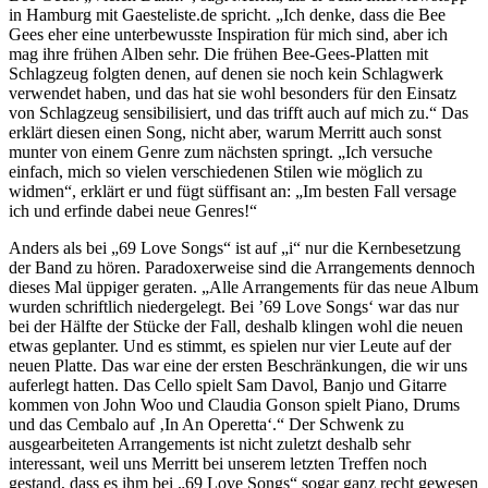
in Hamburg mit Gaesteliste.de spricht. „Ich denke, dass die Bee
Gees eher eine unterbewusste Inspiration für mich sind, aber ich
mag ihre frühen Alben sehr. Die frühen Bee-Gees-Platten mit
Schlagzeug folgten denen, auf denen sie noch kein Schlagwerk
verwendet haben, und das hat sie wohl besonders für den Einsatz
von Schlagzeug sensibilisiert, und das trifft auch auf mich zu.“ Das
erklärt diesen einen Song, nicht aber, warum Merritt auch sonst
munter von einem Genre zum nächsten springt. „Ich versuche
einfach, mich so vielen verschiedenen Stilen wie möglich zu
widmen“, erklärt er und fügt süffisant an: „Im besten Fall versage
ich und erfinde dabei neue Genres!“
Anders als bei „69 Love Songs“ ist auf „i“ nur die Kernbesetzung
der Band zu hören. Paradoxerweise sind die Arrangements dennoch
dieses Mal üppiger geraten. „Alle Arrangements für das neue Album
wurden schriftlich niedergelegt. Bei ’69 Love Songs‘ war das nur
bei der Hälfte der Stücke der Fall, deshalb klingen wohl die neuen
etwas geplanter. Und es stimmt, es spielen nur vier Leute auf der
neuen Platte. Das war eine der ersten Beschränkungen, die wir uns
auferlegt hatten. Das Cello spielt Sam Davol, Banjo und Gitarre
kommen von John Woo und Claudia Gonson spielt Piano, Drums
und das Cembalo auf ‚In An Operetta‘.“ Der Schwenk zu
ausgearbeiteten Arrangements ist nicht zuletzt deshalb sehr
interessant, weil uns Merritt bei unserem letzten Treffen noch
gestand, dass es ihm bei „69 Love Songs“ sogar ganz recht gewesen