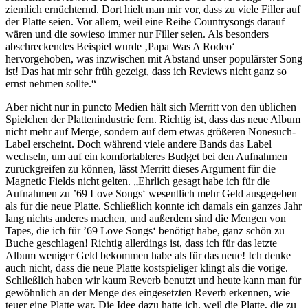
ziemlich ernüchternd. Dort hielt man mir vor, dass zu viele Filler auf
der Platte seien. Vor allem, weil eine Reihe Countrysongs darauf
wären und die sowieso immer nur Filler seien. Als besonders
abschreckendes Beispiel wurde ‚Papa Was A Rodeo‘
hervorgehoben, was inzwischen mit Abstand unser populärster Song
ist! Das hat mir sehr früh gezeigt, dass ich Reviews nicht ganz so
ernst nehmen sollte.“
Aber nicht nur in puncto Medien hält sich Merritt von den üblichen
Spielchen der Plattenindustrie fern. Richtig ist, dass das neue Album
nicht mehr auf Merge, sondern auf dem etwas größeren Nonesuch-
Label erscheint. Doch während viele andere Bands das Label
wechseln, um auf ein komfortableres Budget bei den Aufnahmen
zurückgreifen zu können, lässt Merritt dieses Argument für die
Magnetic Fields nicht gelten. „Ehrlich gesagt habe ich für die
Aufnahmen zu ’69 Love Songs‘ wesentlich mehr Geld ausgegeben
als für die neue Platte. Schließlich konnte ich damals ein ganzes Jahr
lang nichts anderes machen, und außerdem sind die Mengen von
Tapes, die ich für ’69 Love Songs‘ benötigt habe, ganz schön zu
Buche geschlagen! Richtig allerdings ist, dass ich für das letzte
Album weniger Geld bekommen habe als für das neue! Ich denke
auch nicht, dass die neue Platte kostspieliger klingt als die vorige.
Schließlich haben wir kaum Reverb benutzt und heute kann man für
gewöhnlich an der Menge des eingesetzten Reverb erkennen, wie
teuer eine Platte war. Die Idee dazu hatte ich, weil die Platte, die zu