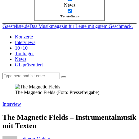
News
Tonträger
Gaesteliste.de
Das Musikmagazin für Leute mit gutem Geschmack.
Konzerte
Interviews
10+10
Tonträger
News
GL präsentiert
facebook-
instagramm
rss
1
The Magnetic Fields (Foto: Pressefreigabe)
Interview
The Magnetic Fields – Instrumentalmusik
mit Texten
Simon Mahler