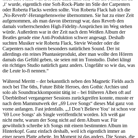
‚i‘ wurde, eigentlich eine Soft-Rock-Platte im Stile der Carpenters
oder Roberta Flacks werden sollte. Von Roberta Flack hab ich die
‚No-Reverb‘-Herangehensweise übernommen. Sie hat zu einer Zeit
aufgenommen, als man davon überzeugt war, dass Reverb den
damals vorherrschenden High-Fidelity-Ansprüchen im Weg stehen
würde. Außerdem war in der Zeit nach dem Weißen Album der
Beatles gerade eine Anti-Produktion schwer angesagt. Deshalb
suchten Musiker wie Roberta Flack, Stevie Wonder oder die
Carpenters nach einem besonders natürlichen Sound. Der ist
allerdings ein reines Phantasieprodukt, aber man wollte den Hörern
damals das Gefühl geben, sie seien mit im Tonstudio. Dabei klingt
ein richtiges Studio natürlich ganz anders. Ungefähr so wie das, was
die Leute lo-fi nennen.“
Während Merritt – der bekanntlich neben den Magnetic Fields auch
noch bei The 6ths, Future Bible Heroes, den Gothic Archies und
solo als Soundtrackkomponist tätig ist – bei früheren Alben oft auf
Überbleibsel vergangener Sessions zurückgreifen konnte, musste er
nach dem Mammutwerk der „69 Love Songs“ dieses Mal ganz von
vorne anfangen. Fast jedenfalls. „‚I Don’t Believe You‘ ist schon vor
’69 Love Songs‘ als Single veröffentlicht worden. Ich weiß gar
nicht mehr, warum der Song nicht auf dem Album war. Für
gewöhnlich schreibe ich Songs mit einem bestimmten Album im
Hinterkopf. Ganz einfach deshalb, weil ich eigentlich immer an
einer neuen Platte arbeite. Im Moment ist das anders. Die Songs, die