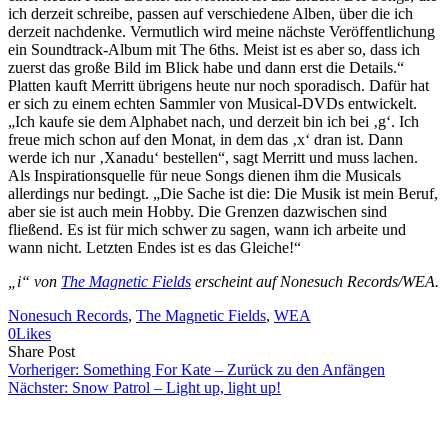
ich derzeit schreibe, passen auf verschiedene Alben, über die ich
derzeit nachdenke. Vermutlich wird meine nächste Veröffentlichung
ein Soundtrack-Album mit The 6ths. Meist ist es aber so, dass ich
zuerst das große Bild im Blick habe und dann erst die Details.“
Platten kauft Merritt übrigens heute nur noch sporadisch. Dafür hat
er sich zu einem echten Sammler von Musical-DVDs entwickelt.
„Ich kaufe sie dem Alphabet nach, und derzeit bin ich bei ‚g‘. Ich
freue mich schon auf den Monat, in dem das ‚x‘ dran ist. Dann
werde ich nur ‚Xanadu‘ bestellen“, sagt Merritt und muss lachen.
Als Inspirationsquelle für neue Songs dienen ihm die Musicals
allerdings nur bedingt. „Die Sache ist die: Die Musik ist mein Beruf,
aber sie ist auch mein Hobby. Die Grenzen dazwischen sind
fließend. Es ist für mich schwer zu sagen, wann ich arbeite und
wann nicht. Letzten Endes ist es das Gleiche!“
„i“ von
The Magnetic Fields
erscheint auf Nonesuch Records/WEA.
Nonesuch Records
, 
The Magnetic Fields
, 
WEA
0
Likes
Share
Copy
Send
Share Post
on
URL
Link
Vorheriger:
Something For Kate – Zurück zu den Anfängen
Facebook
to
via
Nächster:
Snow Patrol – Light up, light up!
clipboard
eMail