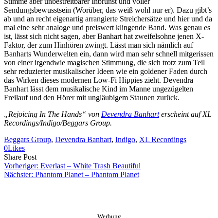
Stimme aber unbestreitbarer Inbrunst und voller
Sendungsbewusstsein (Worüber, das weiß wohl nur er). Dazu gibt’s
ab und an recht eigenartig arrangierte Streichersätze und hier und da
mal eine sehr analoge und preiswert klingende Band. Was genau es
ist, lässt sich nicht sagen, aber Banhart hat zweifelsohne jenen X-
Faktor, der zum Hinhören zwingt. Lässt man sich nämlich auf
Banharts Wunderwelten ein, dann wird man sehr schnell mitgerissen
von einer irgendwie magischen Stimmung, die sich trotz zum Teil
sehr reduzierter musikalischer Ideen wie ein goldener Faden durch
das Wirken dieses modernen Low-Fi Hippies zieht. Devendra
Banhart lässt dem musikalische Kind im Manne ungezügelten
Freilauf und den Hörer mit ungläubigem Staunen zurück.
„Rejoicing In The Hands“ von
Devendra Banhart
erscheint auf XL
Recordings/Indigo/Beggars Group.
Beggars Group
, 
Devendra Banhart
, 
Indigo
, 
XL Recordings
0
Likes
Share
Copy
Send
Share Post
on
URL
Link
Vorheriger:
Everlast – White Trash Beautiful
Facebook
to
via
Nächster:
Phantom Planet – Phantom Planet
clipboard
eMail
Werbung