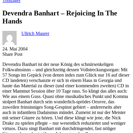
Tonträger
Devendra Banhart – Rejoicing In The
Hands
Ullrich Maurer
24. Mai 2004
Share
Copy
Send
Share Post
on
URL
Link
Devendra Banhart ist der neue König des schnürsenkeligen
Facebook
to
via
Folkwahnsinns – und gleichzeitig dessen Vollstreckungsorgan: Mit
clipboard
eMail
57 Songs im Gepäck (von denen indes zum Glück nur 16 auf dieser
CD landeten) verschanzte er sich in einem Haus in Georgia und
haute das Material zu dieser (und einer kommenden zweiten) CD in
einer Mammut Session über 10 Tage raus. So klingt das alles auch:
Wie aus einem Guss. Quasi ohne musikalisches Punkt und Komma
stolpert Banhart durch sein wunderlich-sprödes Oeuvre, das
zuweilen feinsinniges Song-Gespinst gebiert – andererseits aber
auch in infantilem Dadaismus mündet. Zumeist ist nur der Meister
mit seiner Gitarre zu hören. Und diese klingt wie jene, die Nick
Drake zu spielen pflegte – nur wesentlich reduzierter und weniger
virtuos. Dazu singt Banhart mit durchdringender, fast nöliger