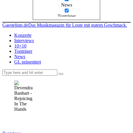
News
Tonträger
Gaesteliste.de
Das Musikmagazin für Leute mit gutem Geschmack.
Konzerte
Interviews
10+10
Tonträger
News
GL präsentiert
facebook-
instagramm
rss
1