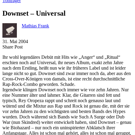
Tonträger
Downset – Universal
Mathias Frank
31. Mai 2004
Share
Copy
Send
Share Post
on
URL
Link
Ihr wohl legendäres Debüt mit Hits wie „Anger“ und „Ritual“
Facebook
to
via
erschien noch auf Universal, ihr neues Album, exakt zehn Jahre
clipboard
eMail
nach dem Erstling, heißt nun wie ihr früheres Label und ist leider
lange nicht so gut. Downset sind zwar immer noch da, aber aus den
Cross-Over-Königen von damals, ist eine recht durchschnittliche
Rap-Rock-Combo geworden. Schade.
Irgendwie klingen Downset noch immer wie vor zehn Jahren. Nur
eine Nummer älter und lahmer. Klar, die Gitarren sind fett und
typisch, Rey Oropeza rappt und schreit noch genauso laut und
wütend und die Mixtur aus Rap und Rock ist genau die, mit der sie
vor zehn Jahren zu den wichtigsten und besten Bands des Hypes
wurden. Doch während sich Bands wie Such A Surge oder Dub
War (nun Skindred) weiter entwickelt haben, sind Downset – genau
wie Biohazard – nur noch ein uninspirierter Abklatsch ihrer
Anfangstage. Alles ist schon mal gehört, alles ist schon mal gerappt,