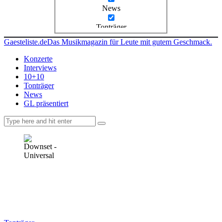
News
Tonträger
Gaesteliste.de
Das Musikmagazin für Leute mit gutem Geschmack.
Konzerte
Interviews
10+10
Tonträger
News
GL präsentiert
facebook-
instagramm
rss
1