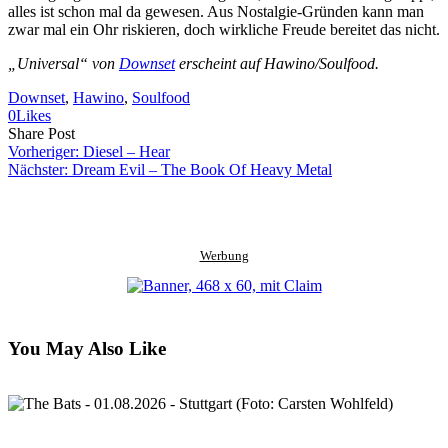
alles ist schon mal da gewesen. Aus Nostalgie-Gründen kann man
zwar mal ein Ohr riskieren, doch wirkliche Freude bereitet das nicht.
„Universal“ von
Downset
erscheint auf Hawino/Soulfood.
Downset
, 
Hawino
, 
Soulfood
0
Likes
Share
Copy
Send
Share Post
on
URL
Link
Vorheriger:
Diesel – Hear
Facebook
to
via
Nächster:
Dream Evil – The Book Of Heavy Metal
clipboard
eMail
Werbung
You May Also Like