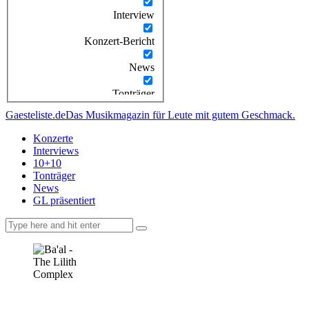
Interview
Konzert-Bericht
News
Tonträger
Gaesteliste.de
Das Musikmagazin für Leute mit gutem Geschmack.
Konzerte
Interviews
10+10
Tonträger
News
GL präsentiert
facebook-
instagramm
rss
1