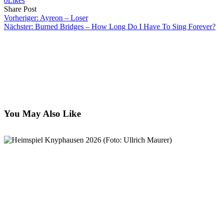
0
Likes
Share
Copy
Send
Share Post
on
URL
Link
Vorheriger:
Ayreon – Loser
Facebook
to
via
Nächster:
Burned Bridges – How Long Do I Have To Sing Forever?
clipboard
eMail
You May Also Like