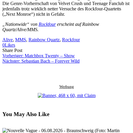
Die Genre-Vorherrschaft von Velvet Crush und Teenage Fanclub ist
jedenfalls trotz wirklich netter Versuche des Rockfour-Quartetts
(„Next Monroe“) nicht in Gefahr.
„Nationwide“ von
Rockfour
erscheint auf Rainbow
Quartz/Alive/MMS.
Alive
, 
MMS
, 
Rainbow Quartz
, 
Rockfour
0
Likes
Share
Copy
Send
Share Post
on
URL
Link
Vorheriger:
Matchbox Twenty – Show
Facebook
to
via
Nächster:
Sebastian Bach – Forever Wild
clipboard
eMail
Werbung
You May Also Like