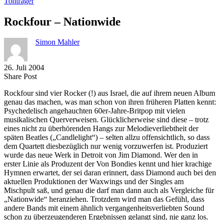
Tonträger
Rockfour – Nationwide
Simon Mahler
26. Juli 2004
Share
Copy
Send
Share Post
on
URL
Link
Rockfour sind vier Rocker (!) aus Israel, die auf ihrem neuen Album
Facebook
to
via
genau das machen, was man schon von ihren früheren Platten kennt:
clipboard
eMail
Psychedelisch angehauchten 60er-Jahre-Britpop mit vielen
musikalischen Querverweisen. Glücklicherweise sind diese – trotz
eines nicht zu überhörenden Hangs zur Melodieverliebtheit der
späten Beatles („Candlelight“) – selten allzu offensichtlich, so dass
dem Quartett diesbezüglich nur wenig vorzuwerfen ist. Produziert
wurde das neue Werk in Detroit von Jim Diamond. Wer den in
erster Linie als Produzent der Von Bondies kennt und hier krachige
Hymnen erwartet, der sei daran erinnert, dass Diamond auch bei den
aktuellen Produktionen der Waxwings und der Singles am
Mischpult saß, und genau die darf man dann auch als Vergleiche für
„Nationwide“ heranziehen. Trotzdem wird man das Gefühl, dass
andere Bands mit einem ähnlich vergangenheitsverliebten Sound
schon zu überzeugenderen Ergebnissen gelangt sind, nie ganz los.