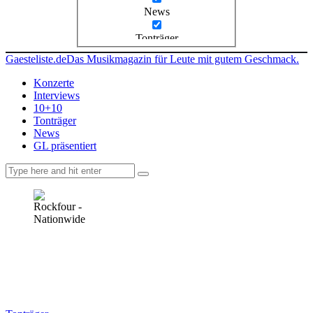
News
Tonträger
Gaesteliste.de
Das Musikmagazin für Leute mit gutem Geschmack.
Konzerte
Interviews
10+10
Tonträger
News
GL präsentiert
facebook-
instagramm
rss
1