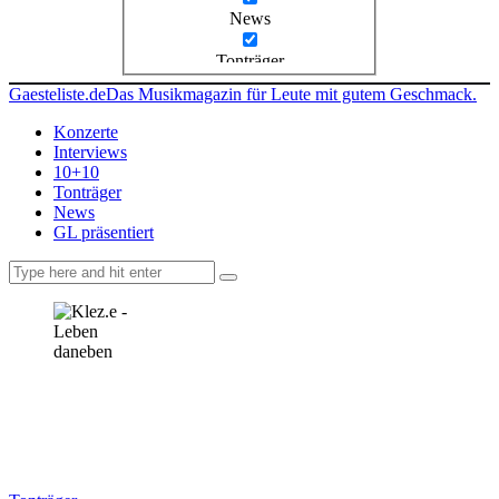
News
Tonträger
Gaesteliste.de
Das Musikmagazin für Leute mit gutem Geschmack.
Konzerte
Interviews
10+10
Tonträger
News
GL präsentiert
facebook-
instagramm
rss
1