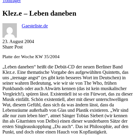
Tonträger
Klez.e – Leben daneben
Gaesteliste.de
23. August 2004
Share
Copy
Send
Share Post
on
URL
Link
Platte der Woche KW 35/2004
Facebook
to
via
clipboard
eMail
„Leben daneben“ heißt die Debüt-CD der neuen Berliner Band
Klez.e. Eine thematische Vorgabe des aufgewühlten Quintetts, das
uns „teenage angst“ (es gibt kein besseres Wort im Deutschen) in
seiner wahren Bedeutung, wie wir sie von The Who, frühen
Punkbands oder auch Abwärts kennen (das ist kein musikalischer
Vergleich!), spüren lässt. Existentiell ist so ein Fürwort, das zu dieser
Musik einfällt. Schön existentiell, aber mit dieser unterschwelligen
Wut, diesem Gefühl, dass sich da was ändern lässt, dass da
Lebensräume außerhalb von Glas und Plastik existieren. „Wir sind
alle nur zum leben hier“, atmet Sänger Tobias Siebert (wir kennen
ihn als Gitarristen von Delbo) einen dieser wunderbaren Sätze der
ersten Singleauskopplung „Du auch“. Das ist Philosophie, auf den
Punkt, und doch ohne einen Hauch von Kopflastigkeit.