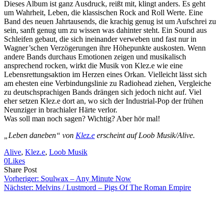
Dieses Album ist ganz Ausdruck, reißt mit, klingt anders. Es geht
um Wahrheit, Leben, die klassischen Rock and Roll Werte. Eine
Band des neuen Jahrtausends, die krachig genug ist um Aufschrei zu
sein, sanft genug um zu wissen was dahinter steht. Ein Sound aus
Schleifen gebaut, die sich ineinander verweben und fast nur in
Wagner’schen Verzögerungen ihre Höhepunkte auskosten. Wenn
andere Bands durchaus Emotionen zeigen und musikalisch
ansprechend rocken, wirkt die Musik von Klez.e wie eine
Lebensrettungsaktion im Herzen eines Orkan. Vielleicht lässt sich
am ehesten eine Verbindungslinie zu Radiohead ziehen, Vergleiche
zu deutschsprachigen Bands drängen sich jedoch nicht auf. Viel
eher setzen Klez.e dort an, wo sich der Industrial-Pop der frühen
Neunziger in brachialer Härte verlor.
Was soll man noch sagen? Wichtig? Aber hör mal!
„Leben daneben“ von
Klez.e
erscheint auf Loob Musik/Alive.
Alive
, 
Klez.e
, 
Loob Musik
0
Likes
Share
Copy
Send
Share Post
on
URL
Link
Vorheriger:
Soulwax – Any Minute Now
Facebook
to
via
Nächster:
Melvins / Lustmord – Pigs Of The Roman Empire
clipboard
eMail