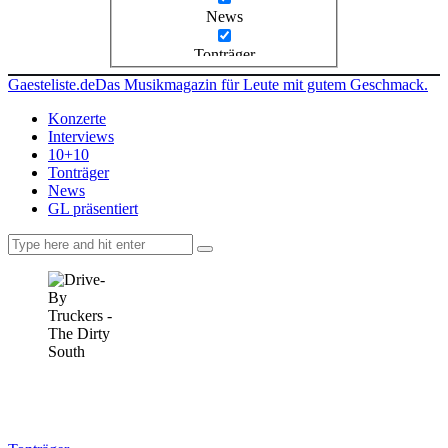
News
Tonträger
Gaesteliste.de
Das Musikmagazin für Leute mit gutem Geschmack.
Konzerte
Interviews
10+10
Tonträger
News
GL präsentiert
facebook-
instagramm
rss
1