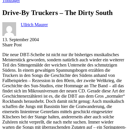
Tonträger
Drive-By Truckers – The Dirty South
Ullrich Maurer
13. September 2004
Share
Copy
Send
Share Post
on
URL
Link
Die neue DBT-Scheibe ist nicht nur ihr bisheriges musikalisches
Facebook
to
via
Meisterstück geworden, sondern natürlich auch wieder ein weiterer
clipboard
eMail
Teil des Sittengemälde der weichen Unterseite des schmutzigen
Südens. In einem gewaltigen Spannungsbogen erzählen die
Truckers in den Songs die Geschichte des Südens anhand von
Fallbeispielen – Rezession in den 80ern, der zweite Weltkrieg, die
Geschichte des Sun-Studios, eine Hommage an The Band – all das
findet sich im Mikrouniversum der neuen CD. Gerade diese Art der
Geschichtenerzählerei ist es, die die DBT aus dem Gros „normaler“
Rockbands heraushebt. Doch damit nicht genug: Auch musikalisch
schaffen die Jungs mit Bassistin hier die Gratwanderung, die
einerseits linientreue Genrefans mittels geschickt eingesetzter
Klischees bei der Stange halten, andererseits aber auch solche
Zuhören nicht verprellt, die nach mehr suchen. Immer wieder
warten die Songs mit überraschenden Zutaten auf – ein Springsteen-