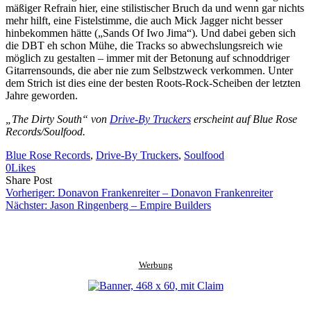
mäßiger Refrain hier, eine stilistischer Bruch da und wenn gar nichts
mehr hilft, eine Fistelstimme, die auch Mick Jagger nicht besser
hinbekommen hätte („Sands Of Iwo Jima“). Und dabei geben sich
die DBT eh schon Mühe, die Tracks so abwechslungsreich wie
möglich zu gestalten – immer mit der Betonung auf schnoddriger
Gitarrensounds, die aber nie zum Selbstzweck verkommen. Unter
dem Strich ist dies eine der besten Roots-Rock-Scheiben der letzten
Jahre geworden.
„The Dirty South“ von
Drive-By Truckers
erscheint auf Blue Rose
Records/Soulfood.
Blue Rose Records
, 
Drive-By Truckers
, 
Soulfood
0
Likes
Share
Copy
Send
Share Post
on
URL
Link
Vorheriger:
Donavon Frankenreiter – Donavon Frankenreiter
Facebook
to
via
Nächster:
Jason Ringenberg – Empire Builders
clipboard
eMail
Werbung