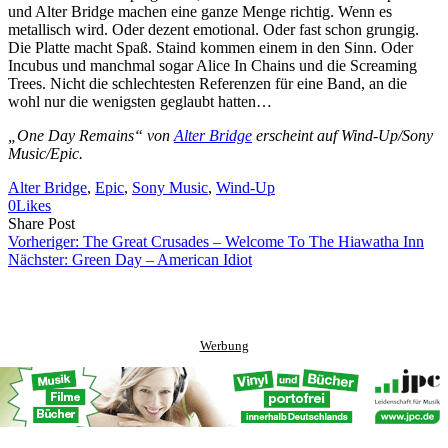
und Alter Bridge machen eine ganze Menge richtig. Wenn es
metallisch wird. Oder dezent emotional. Oder fast schon grungig.
Die Platte macht Spaß. Staind kommen einem in den Sinn. Oder
Incubus und manchmal sogar Alice In Chains und die Screaming
Trees. Nicht die schlechtesten Referenzen für eine Band, an die
wohl nur die wenigsten geglaubt hatten…
„One Day Remains“ von
Alter Bridge
erscheint auf Wind-Up/Sony
Music/Epic.
Alter Bridge
, 
Epic
, 
Sony Music
, 
Wind-Up
0
Likes
Share
Copy
Send
Share Post
on
URL
Link
Vorheriger:
The Great Crusades – Welcome To The Hiawatha Inn
Facebook
to
via
Nächster:
Green Day – American Idiot
clipboard
eMail
Werbung