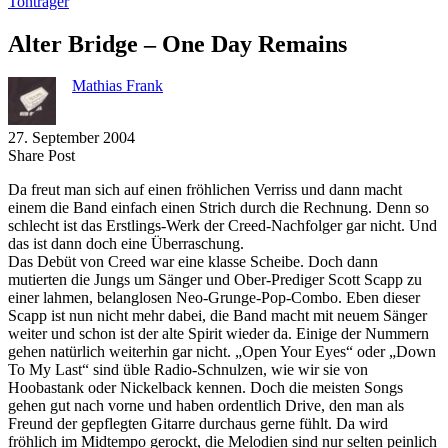
Tonträger
Alter Bridge – One Day Remains
Mathias Frank
27. September 2004
Share
Copy
Send
Share Post
on
URL
Link
Da freut man sich auf einen fröhlichen Verriss und dann macht
Facebook
to
via
einem die Band einfach einen Strich durch die Rechnung. Denn so
clipboard
eMail
schlecht ist das Erstlings-Werk der Creed-Nachfolger gar nicht. Und
das ist dann doch eine Überraschung.
Das Debüt von Creed war eine klasse Scheibe. Doch dann
mutierten die Jungs um Sänger und Ober-Prediger Scott Scapp zu
einer lahmen, belanglosen Neo-Grunge-Pop-Combo. Eben dieser
Scapp ist nun nicht mehr dabei, die Band macht mit neuem Sänger
weiter und schon ist der alte Spirit wieder da. Einige der Nummern
gehen natürlich weiterhin gar nicht. „Open Your Eyes“ oder „Down
To My Last“ sind üble Radio-Schnulzen, wie wir sie von
Hoobastank oder Nickelback kennen. Doch die meisten Songs
gehen gut nach vorne und haben ordentlich Drive, den man als
Freund der gepflegten Gitarre durchaus gerne fühlt. Da wird
fröhlich im Midtempo gerockt, die Melodien sind nur selten peinlich