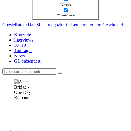
News
Tonträger
Gaesteliste.de
Das Musikmagazin für Leute mit gutem Geschmack.
Konzerte
Interviews
10+10
Tonträger
News
GL präsentiert
facebook-
instagramm
rss
1