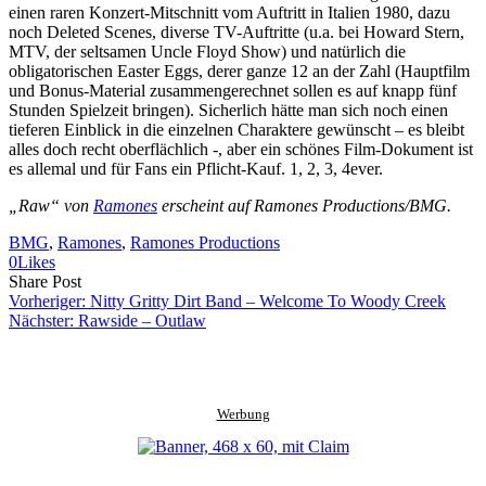
einen raren Konzert-Mitschnitt vom Auftritt in Italien 1980, dazu
noch Deleted Scenes, diverse TV-Auftritte (u.a. bei Howard Stern,
MTV, der seltsamen Uncle Floyd Show) und natürlich die
obligatorischen Easter Eggs, derer ganze 12 an der Zahl (Hauptfilm
und Bonus-Material zusammengerechnet sollen es auf knapp fünf
Stunden Spielzeit bringen). Sicherlich hätte man sich noch einen
tieferen Einblick in die einzelnen Charaktere gewünscht – es bleibt
alles doch recht oberflächlich -, aber ein schönes Film-Dokument ist
es allemal und für Fans ein Pflicht-Kauf. 1, 2, 3, 4ever.
„Raw“ von
Ramones
erscheint auf Ramones Productions/BMG.
BMG
, 
Ramones
, 
Ramones Productions
0
Likes
Share
Copy
Send
Share Post
on
URL
Link
Vorheriger:
Nitty Gritty Dirt Band – Welcome To Woody Creek
Facebook
to
via
Nächster:
Rawside – Outlaw
clipboard
eMail
Werbung