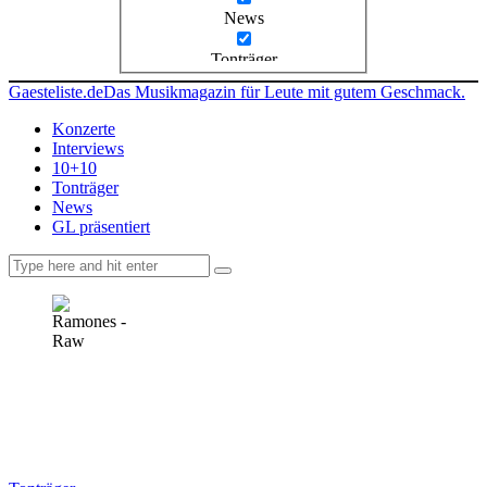
News
Tonträger
Gaesteliste.de
Das Musikmagazin für Leute mit gutem Geschmack.
Konzerte
Interviews
10+10
Tonträger
News
GL präsentiert
facebook-
instagramm
rss
1