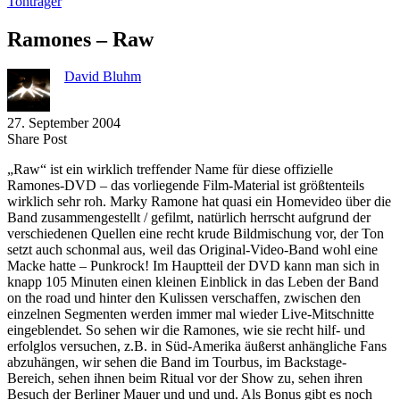
Tonträger
Ramones – Raw
David Bluhm
27. September 2004
Share
Copy
Send
Share Post
on
URL
Link
„Raw“ ist ein wirklich treffender Name für diese offizielle
Facebook
to
via
Ramones-DVD – das vorliegende Film-Material ist größtenteils
clipboard
eMail
wirklich sehr roh. Marky Ramone hat quasi ein Homevideo über die
Band zusammengestellt / gefilmt, natürlich herrscht aufgrund der
verschiedenen Quellen eine recht krude Bildmischung vor, der Ton
setzt auch schonmal aus, weil das Original-Video-Band wohl eine
Macke hatte – Punkrock! Im Hauptteil der DVD kann man sich in
knapp 105 Minuten einen kleinen Einblick in das Leben der Band
on the road und hinter den Kulissen verschaffen, zwischen den
einzelnen Segmenten werden immer mal wieder Live-Mitschnitte
eingeblendet. So sehen wir die Ramones, wie sie recht hilf- und
erfolglos versuchen, z.B. in Süd-Amerika äußerst anhängliche Fans
abzuhängen, wir sehen die Band im Tourbus, im Backstage-
Bereich, sehen ihnen beim Ritual vor der Show zu, sehen ihren
Besuch der Berliner Mauer und und und. Als Bonus gibt es noch