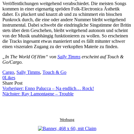
Veröffentlichungen weitgehend verabschiedet. Die meisten Songs
kommen in einer eigenartig spröden Folk-Electronica Ästhetik
daher. Es pluckert und knarzt ab und zu schimmert ein bisschen
Punkrock durch, die eine oder andere Nummer bleibt weitgehend
instrumental. Dabei schwebt die eindringliche Singstimme der Britin
stets über dem Geschehen, bleibt weitgehend autonom und scheint
von der Musik unabhängig funktionieren zu wollen. So erscheinen
die Tracks ingesamt etwas manieriert und es fällt mitunter schwer
einen viszeralen Zugang zu der verkopften Materie zu finden.
„In The World Of Him“ von
Sally Timms
erscheint auf Touch &
Go/Cargo.
Cargo
, 
Sally Timms
, 
Touch & Go
0
Likes
Share
Copy
Send
Share Post
on
URL
Link
Vorheriger:
Enno Palucca – Na endlich… Rock!
Facebook
to
via
Nächster:
Ray Lamontagne – Trouble
clipboard
eMail
Werbung