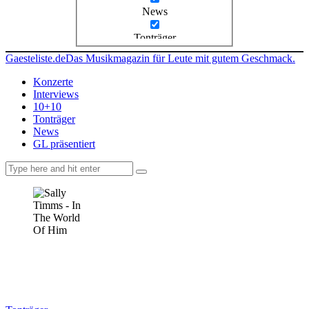
News
Tonträger
Gaesteliste.de
Das Musikmagazin für Leute mit gutem Geschmack.
Konzerte
Interviews
10+10
Tonträger
News
GL präsentiert
facebook-
instagramm
rss
1