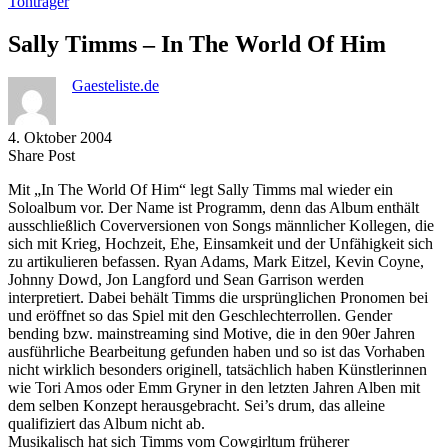
Tonträger
Sally Timms – In The World Of Him
Gaesteliste.de
4. Oktober 2004
Share
Copy
Send
Share Post
on
URL
Link
Mit „In The World Of Him“ legt Sally Timms mal wieder ein
Facebook
to
via
Soloalbum vor. Der Name ist Programm, denn das Album enthält
clipboard
eMail
ausschließlich Coverversionen von Songs männlicher Kollegen, die
sich mit Krieg, Hochzeit, Ehe, Einsamkeit und der Unfähigkeit sich
zu artikulieren befassen. Ryan Adams, Mark Eitzel, Kevin Coyne,
Johnny Dowd, Jon Langford und Sean Garrison werden
interpretiert. Dabei behält Timms die ursprünglichen Pronomen bei
und eröffnet so das Spiel mit den Geschlechterrollen. Gender
bending bzw. mainstreaming sind Motive, die in den 90er Jahren
ausführliche Bearbeitung gefunden haben und so ist das Vorhaben
nicht wirklich besonders originell, tatsächlich haben Künstlerinnen
wie Tori Amos oder Emm Gryner in den letzten Jahren Alben mit
dem selben Konzept herausgebracht. Sei’s drum, das alleine
qualifiziert das Album nicht ab.
Musikalisch hat sich Timms vom Cowgirltum früherer