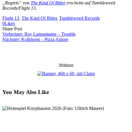
„Regrets“ von
The Kind Of Bitter
erscheint auf Tumbleweed
Records/Flight 13.
Flight 13
, 
The Kind Of Bitter
, 
Tumbleweed Records
0
Likes
Share
Copy
Send
Share Post
on
URL
Link
Vorheriger:
Ray Lamontagne – Trouble
Facebook
to
via
Nächster:
Kolkhorst – Pizza Amore
clipboard
eMail
Werbung
You May Also Like