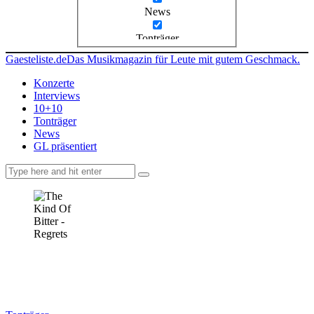
News
Tonträger
Gaesteliste.de
Das Musikmagazin für Leute mit gutem Geschmack.
Konzerte
Interviews
10+10
Tonträger
News
GL präsentiert
facebook-
instagramm
rss
1