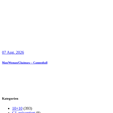
07 Aug. 2026
Man/Woman/Chainsaw – Cannonball
Kategorien
10+10
(393)
GL präsentiert
(8)