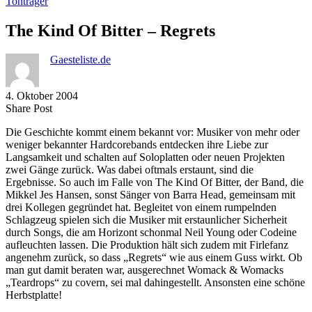
Tonträger
The Kind Of Bitter – Regrets
Gaesteliste.de
4. Oktober 2004
Share
Copy
Send
Share Post
on
URL
Link
Die Geschichte kommt einem bekannt vor: Musiker von mehr oder
Facebook
to
via
weniger bekannter Hardcorebands entdecken ihre Liebe zur
clipboard
eMail
Langsamkeit und schalten auf Soloplatten oder neuen Projekten
zwei Gänge zurück. Was dabei oftmals erstaunt, sind die
Ergebnisse. So auch im Falle von The Kind Of Bitter, der Band, die
Mikkel Jes Hansen, sonst Sänger von Barra Head, gemeinsam mit
drei Kollegen gegründet hat. Begleitet von einem rumpelnden
Schlagzeug spielen sich die Musiker mit erstaunlicher Sicherheit
durch Songs, die am Horizont schonmal Neil Young oder Codeine
aufleuchten lassen. Die Produktion hält sich zudem mit Firlefanz
angenehm zurück, so dass „Regrets“ wie aus einem Guss wirkt. Ob
man gut damit beraten war, ausgerechnet Womack & Womacks
„Teardrops“ zu covern, sei mal dahingestellt. Ansonsten eine schöne
Herbstplatte!